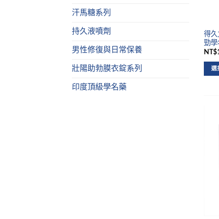
汗馬糖系列
持久液噴劑
得久力
勁學
男性修復與日常保養
NT$1
壯陽助勃膜衣錠系列
選
印度頂級學名藥