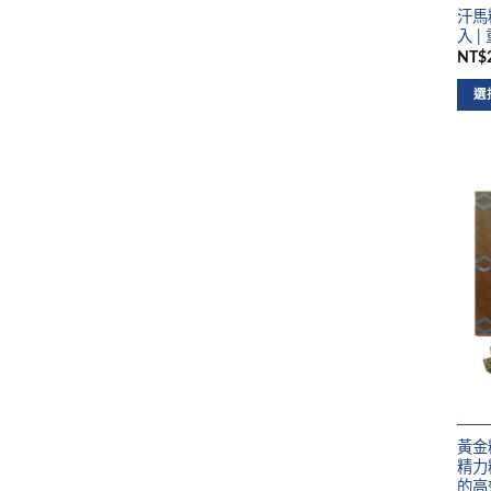
汗馬糖
入 
NT$2
選
黃金糖
精力
的高