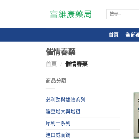
搜
尋
關
鍵
首頁
全部
字:
催情春藥
首頁
/
催情春藥
商品分類
必利勁與雙效系列
陰莖增大與增粗
犀利士系列
進口威而鋼