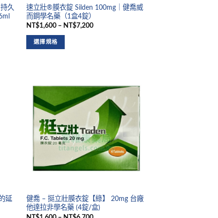
】持久
速立壯®膜衣錠 Silden 100mg｜健喬威
ml
而鋼學名藥（1盒4錠）
NT$1,600 – NT$7,200
選擇規格
比的延
健喬 – 挺立壯膜衣錠【綠】 20mg 台廠
他達拉非學名藥 (4錠/盒)
NT$1,600 – NT$6,700