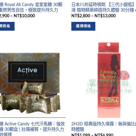
 Royal Ali Candy 皇家紫糖 30顆
日本川井延時噴劑 【三代小銀瓶
| 重燃男性自信，極致提升持久力
液 植物精華締造持久體驗 30分鐘 6
,900 – NT$10,000
NT$2,800 – NT$13,000
擇規格
選擇規格
 Active Candy 七代汗馬糖｜強效
2H2D 經典版持久噴霧｜無與倫
糖 30顆盒 | 壯陽補腎，提升持久力
時體驗
效選擇
NT$1,099 – NT$6,990