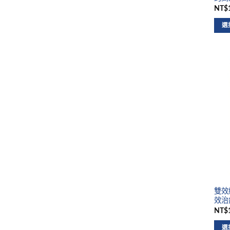
NT$1
選
雙效綠
效治
NT$1
選