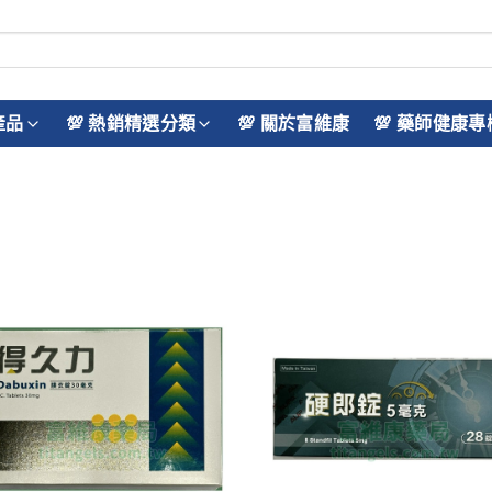
產品
💯 熱銷精選分類
💯 關於富維康
💯 藥師健康專