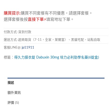
購買提示:
購買不同套餐有不同優惠，請選擇套餐。
選擇套餐後按
直接下單⚡
填寫地址下單。
付款方式: 貨到付款
運送方式: 超商取貨（7-11，全家，萊爾富）、黑貓宅配、站點自取
客服LINE@:
jp11911
標籤：
得久力膜衣錠
Dabuxin
30mg
培力必利勁學名藥(6錠盒)
描述
額外資訊
評價 (5)