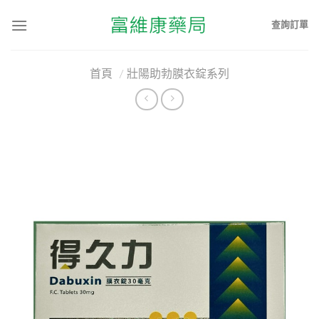
查詢訂單
首頁
/
壯陽助勃膜衣錠系列