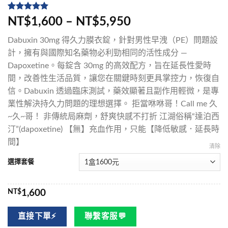
評分
5
5
/
NT$1,600 – NT$5,950
5，已有
位
顧客進行評
Dabuxin 30mg 得久力膜衣錠，針對男性早洩（PE）問題設
分
計，擁有與國際知名藥物必利勁相同的活性成分 —
Dapoxetine。每錠含 30mg 的高效配方，旨在延長性愛時
間，改善性生活品質，讓您在關鍵時刻更具掌控力，恢復自
信。Dabuxin 透過臨床測試，藥效顯著且副作用輕微，是專
業性解決持久力問題的理想選擇。 拒當咻咻哥！Call me 久
~久~哥！ 非傳統局麻劑，舒爽快感不打折 江湖俗稱“達泊西
汀”(dapoxetine) 【無】充血作用，只能【降低敏感．延長時
間】
清除
選擇套餐
NT$
1,600
直接下單⚡
聯繫客服💬