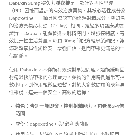
Dabuxin 30mg 得久力膜衣錠
是一款針對男性早洩
（PE）困擾而設計的有效治療藥物，其核心活性成分為
Dapoxetine，一種具國際認可的延遲射精成分，與知名
的治療藥物必利勁（Priligy）相同。經過多項臨床試驗
證實，Dabuxin 能顯著延長射精時間，增強控制感，有
效提升性生活質量。每顆 30mg 的配方經專業調配，讓
您輕鬆掌握性愛節奏，增強自信，進而帶來更滿意的伴
侶關係。
使用 Dabuxin，不僅能有效應對早洩問題，還能緩解因
射精過快所帶來的心理壓力。藥物的作用時間通常可達
數小時，副作用輕微且短暫，對於大多數健康的成年男
性來說，這是一個安全、高效的選擇。
特色：告別一觸即發，控制射精能力，可延長3-4倍
時間
成份：dapoxetine，與“必利勁”相同
使用方法：最好能於空腹或上陣前『3』小時服用