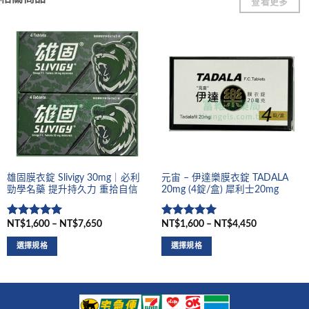
查看更多
雄固膜衣錠 Slivigy 30mg｜必利
元宙 – 伊達樂膜衣錠 TADALA
勁學名藥 提升持久力 重拾自信
20mg (4錠/盒) 犀利士20mg
NT$1,600 – NT$7,650
NT$1,600 – NT$4,450
評分
5
滿
評分
5
滿
分 5
分 5
選擇規格
選擇規格