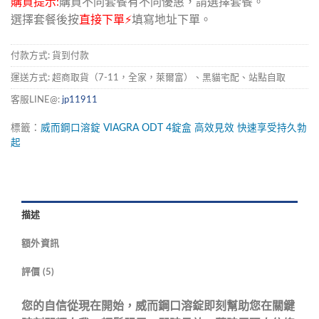
購買提示:
購買不同套餐有不同優惠，請選擇套餐。
選擇套餐後按
直接下單⚡
填寫地址下單。
付款方式: 貨到付款
運送方式: 超商取貨（7-11，全家，萊爾富）、黑貓宅配、站點自取
客服LINE@:
jp11911
標籤：
威而鋼口溶錠
VIAGRA
ODT
4錠盒
高效見效
快速享受持久勃
起
描述
額外資訊
評價 (5)
您的自信從現在開始，威而鋼口溶錠即刻幫助您在關鍵