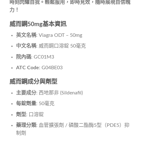
時刻閃耀自我。輕鬆服用，即時見效，隨時展現自信魄
力！
威而鋼50mg基本資訊
英文名稱
: Viagra ODT – 50mg
中文名稱
: 威而鋼口溶錠 50毫克
院內碼
: GC01M3
ATC Code
: G04BE03
威而鋼成分與劑型
主要成分
: 西地那非 (Sildenafil)
每錠劑量
: 50毫克
劑型
: 口溶錠
藥理分類
: 血管擴張劑 / 磷酸二酯酶5型（PDE5）抑
制劑