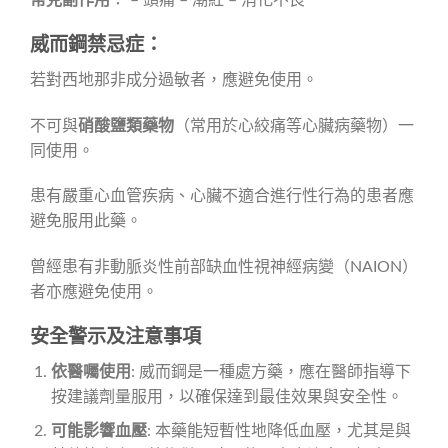
常見副作用
： – 頭痛 – 潮紅 – 消化不良
威而鋼禁忌症：
若對西地那非成分過敏者，應避免使用。
不可與
硝酸鹽類藥物
（常用於心絞痛等心臟病藥物）一
同使用。
患有嚴重心血管疾病、心臟不適合進行性行為的患者應
避免服用此藥。
曾經患有非動脈炎性前部缺血性視神經病變（NAION）
者亦應避免使用。
安全警示及注意事項
依醫囑使用
: 威而鋼是一種處方藥，應在醫師指導下
按建議劑量服用，以確保達到最佳效果與安全性。
可能影響血壓
: 本藥能短暫性地降低血壓，尤其是與