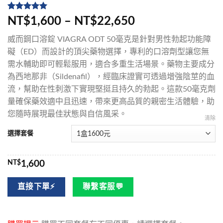
評分
5
5
/
NT$1,600 – NT$22,650
5，已有
位
顧客進行評
威而鋼口溶錠 VIAGRA ODT 50毫克是針對男性勃起功能障
分
礙（ED）而設計的頂尖藥物選擇，專利的口溶劑型讓您無
需水輔助即可輕鬆服用，適合多重生活場景。藥物主要成分
為西地那非（Sildenafil），經臨床證實可透過增強陰莖的血
流，幫助在性刺激下實現堅挺且持久的勃起。這款50毫克劑
量確保藥效適中且迅速，帶來更高品質的親密生活體驗，助
您隨時展現最佳狀態與自信風采。
清除
選擇套餐
NT$
1,600
直接下單⚡
聯繫客服💬