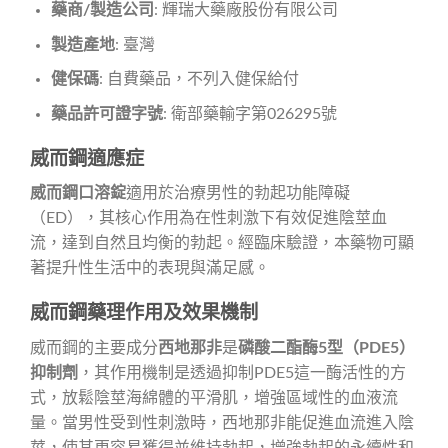
藥商/製造公司
: 輝瑞大藥廠股份有限公司
製造產地
: 臺灣
健保碼
: 自費藥品，不列入健保給付
藥品許可證字號
: 衛部藥輸字第026295號
威而鋼適應症
威而鋼口溶錠
適用於治療男性的勃起功能障礙
（ED），其核心作用為在性刺激下有效促進陰莖血
流，達到自然且均衡的勃起。經臨床驗證，本藥物可顯
著提升性生活中的表現與滿足感。
威而鋼藥理作用及效果機制
威而鋼的主要成分
西地那非
是
磷酸二酯酶5型（PDE5）
抑制劑
，其作用機制是透過抑制PDE5這一酶活性的方
式，放鬆陰莖海綿體的平滑肌，增強區域性的血液流
量。當男性受到性刺激時，西地那非能促進血流進入陰
莖，使其更容易獲得並維持勃起，增強勃起的永續性和