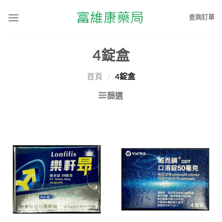
查詢訂單
4錠盒
首頁
/
4錠盒
篩選