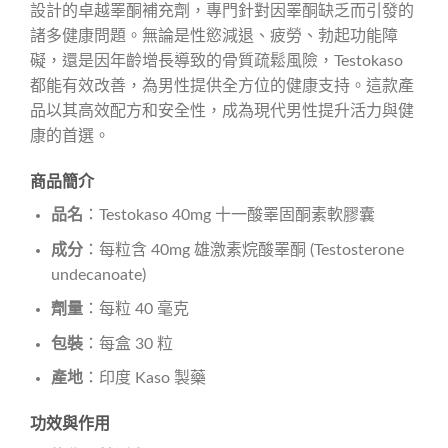
設計的卓越睪酮補充劑，專門針對因睪酮缺乏而引發的
諸多健康問題。無論是性慾減退、疲勞、勃起功能障
礙，還是因年齡增長導致的骨質疏鬆風險，Testokaso
都能有效改善，為男性提供全方位的健康支持。這款產
品以其高效配方和安全性，成為現代男性提升活力與健
康的首選。
商品簡介
品名
：Testokaso 40mg 十一酸睪固酮素軟膠囊
成分
：每粒含 40mg 雄激素烷酸睪酮 (Testosterone
undecanoate)
劑量
：每粒 40 毫克
包裝
：每盒 30 粒
產地
：印度 Kaso 製藥
功效與作用