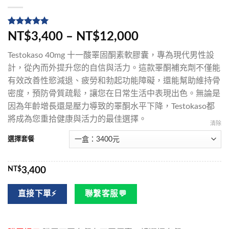
評分
5
5
/
NT$3,400 – NT$12,000
5，已有
位
顧客進行評
Testokaso 40mg 十一酸睪固酮素軟膠囊，專為現代男性設
分
計，從內而外提升您的自信與活力。這款睪酮補充劑不僅能
有效改善性慾減退、疲勞和勃起功能障礙，還能幫助維持骨
密度，預防骨質疏鬆，讓您在日常生活中表現出色。無論是
因為年齡增長還是壓力導致的睪酮水平下降，Testokaso都
將成為您重拾健康與活力的最佳選擇。
清除
選擇套餐
NT$
3,400
直接下單⚡
聯繫客服💬