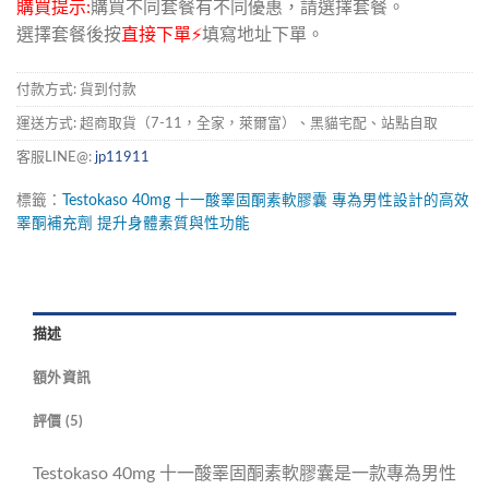
購買提示:
購買不同套餐有不同優惠，請選擇套餐。
選擇套餐後按
直接下單⚡
填寫地址下單。
付款方式: 貨到付款
運送方式: 超商取貨（7-11，全家，萊爾富）、黑貓宅配、站點自取
客服LINE@:
jp11911
標籤：
Testokaso
40mg
十一酸睪固酮素軟膠囊
專為男性設計的高效
睪酮補充劑
提升身體素質與性功能
描述
額外資訊
評價 (5)
Testokaso 40mg 十一酸睪固酮素軟膠囊是一款專為男性