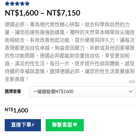
評分
5
5
/
NT$1,600 – NT$7,150
5，已有
位
顧客進行評
德國必邦，專為現代男性精心研製，結合科學與自然的力
分
量，讓您迅速恢復強勁雄風。獨特的天然草本精華與尖端技
術相結合，有效改善勃起功能，提升硬度與持久力，讓每次
表現都更加自信卓越。無論是因壓力、年齡或其他因素導致
的性功能問題，德國必邦都能助您重拾自信，享受更加和
諧、滿足的性生活。每日一片，逐步提升性欲與體能，感受
持續的幸福與激情。選擇德國必邦，讓您的性生活質量達到
全新高度！
清除
選擇套餐
NT$
1,600
直接下單⚡
聯繫客服💬