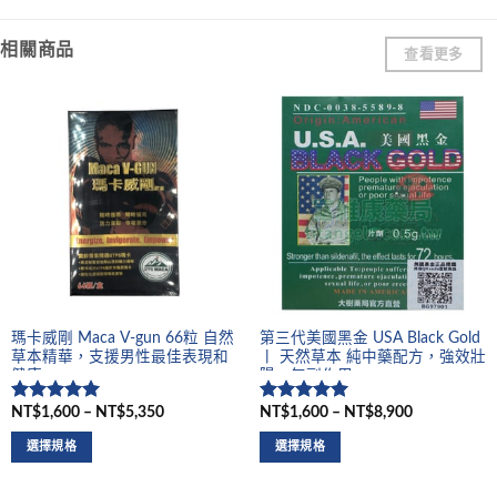
相關商品
查看更多
瑪卡威剛 Maca V-gun 66粒 自然
第三代美國黑金 USA Black Gold
草本精華，支援男性最佳表現和
丨 天然草本 純中藥配方，強效壯
健康
陽，無副作用
NT$1,600 – NT$5,350
NT$1,600 – NT$8,900
評分
5
滿
評分
5
滿
分 5
分 5
選擇規格
選擇規格