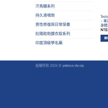
汗馬糖系列
持久液噴劑
Tes
– 
男性修復與日常保養
身體
NT$3
壯陽助勃膜衣錠系列
選
印度頂級學名藥
版權所有 2026 ©
yelenco-de.vip