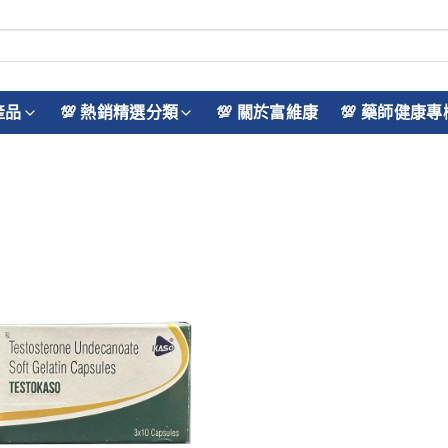
產品
💯 熱銷精選分類
💯 關於富維康
💯 藥師健康專