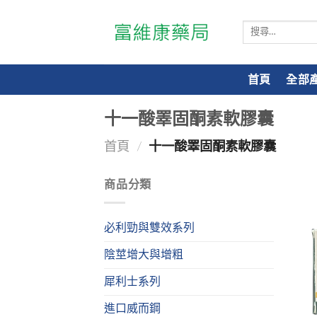
搜
尋
關
鍵
首頁
全部
字:
十一酸睪固酮素軟膠囊
首頁
/
十一酸睪固酮素軟膠囊
商品分類
必利勁與雙效系列
陰莖增大與增粗
犀利士系列
進口威而鋼