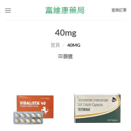
查詢訂單
40mg
首頁
/
40MG
篩選