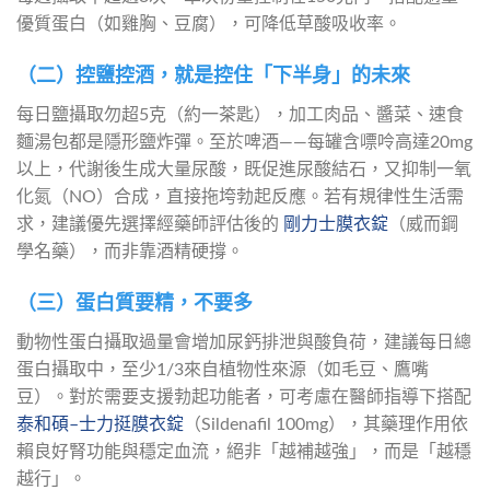
優質蛋白（如雞胸、豆腐），可降低草酸吸收率。
（二）控鹽控酒，就是控住「下半身」的未來
每日鹽攝取勿超5克（約一茶匙），加工肉品、醬菜、速食
麵湯包都是隱形鹽炸彈。至於啤酒——每罐含嘌呤高達20mg
以上，代謝後生成大量尿酸，既促進尿酸結石，又抑制一氧
化氮（NO）合成，直接拖垮勃起反應。若有規律性生活需
求，建議優先選擇經藥師評估後的 
剛力士膜衣錠
（威而鋼
學名藥），而非靠酒精硬撐。
（三）蛋白質要精，不要多
動物性蛋白攝取過量會增加尿鈣排泄與酸負荷，建議每日總
蛋白攝取中，至少1/3來自植物性來源（如毛豆、鷹嘴
豆）。對於需要支援勃起功能者，可考慮在醫師指導下搭配 
泰和碩–士力挺膜衣錠
（Sildenafil 100mg），其藥理作用依
賴良好腎功能與穩定血流，絕非「越補越強」，而是「越穩
越行」。