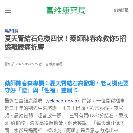
查詢訂單
藥品保健
夏天腎結石危機四伏！藥師陳春森教你5招
遠離腰痛折磨
發佈於
2026-05-05
作者：
富維康藥局
藥師陳春森專欄：夏天腎結石高發期，老司機更要
守好「腰」與「性福」雙關卡
最近在富維康藥局（
yelenco-de.vip
）門診，一位開貨櫃車
近三十年的劉先生來諮詢，才五十出頭，卻常腰酸、夜尿
頻、晨勃變弱。超音波一照——左腎有顆0.8公分結石，尿液
pH值偏酸、濃度高得像糖漿。他苦笑說：「每天流汗像下
雨，水卻只喝兩杯，還以為『阿嘶』是靠意志力撐出來