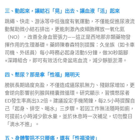
三、動起來，讓結石「晃」出去、讓血液「活」起來
跳繩、快走、游泳等中低強度有氧運動，不僅能促進尿液流
動幫助微小結石排出，更能刺激內皮細胞釋放一氧化氮
（NO），改善全身血管張力——這正是西地那非類藥物發
揮作用的生理基礎。藥師陳春森特別提醒：久坐族（如卡車
司機、外送員）每小時務必起身活動5分鐘，做30秒踮腳
+深蹲組合，即可有效活化骨盆底血流，減少靜脈淤滯。
四、憋尿？那是拿「性福」賭明天
膀胱長期過度充盈，不僅造成逼尿肌無力、殘餘尿增加，更
會逆向影響前列腺與精囊微循環。研究顯示，習慣憋尿者
ED發生率高出3.2倍。建議設定手機鬧鐘，每2.5小時提醒自
己「起身、排空、喝水」三步驟。若因工作無法隨時如廁，
可提前1小時減少飲水量，並於休息時一次補足，切勿整日
「滴水不進」。
五、身體警訊不只腰痛，還有「性福滑坡」