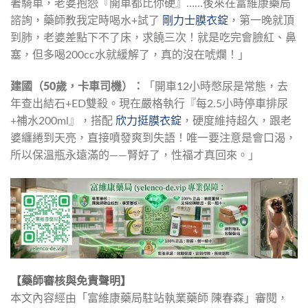
著騎車，老婆抱怨『開車都比你硬』……後來在富維康藥局
諮詢，藥師教我定時喝水+試了 
剛力士膜衣錠
，第一晚就頂
到肺，老婆差點下不了床，求饒三次！就是吃完會臉紅、鼻
塞，但多喝200cc水就緩解了，真的沒在唬爛！」
建國（50歲，卡車司機）：
「開車12小時憋尿是常態，去
年查出結石+ED雙殺。現在嚴格執行『每2.5小時停車排尿
+補水200ml』，搭配 
欣力挺膜衣錠
，硬度維持超久，跟老
婆纏綣到天亮，直接噴發爽到失語！唯一要注意是會口渴，
所以保溫瓶永遠滿的——腎好了，性福才真回來。」
【藥師審核與免責聲明】
本文內容經由「富維康藥局駐站執業藥師 陳春森」審閱，