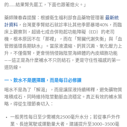
的……結果腎先罷工，下面也跟著熄火。」
藥師陳春森提醒：根據衛生福利部食品藥物管理署 
最新統
計資料
，台灣夏季腎結石就診率比其他季節暴增40%，而臨
床上觀察到，超過七成合併勃起功能障礙（ED）的老司
機，根本原因不在「那裡」，而在「腎臟代謝失衡」與「血
管微循環長期缺水」。當尿液濃縮、鈣質沉澱、氧化壓力上
升，不僅傷腎，更會悄悄侵蝕陰莖海綿體的內皮細胞功能
——這正是為什麼補水不只防結石，更是守住性福感的第一
道防線。
一、飲水不是選擇題，而是每日必修課
喝水不是為了「解渴」，而是讓尿液持續稀釋，避免礦物質
堆積成石，同時維持陰莖動脈血流穩定。真正有效的補水策
略，得從生理節奏切入：
一般男性每日至少需補充2500毫升水分；若從事戶外作
業、長途駕駛或運動量大者，建議提升至3000–3500毫