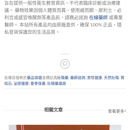
旨在提供一般性衛生教育資訊，不代表臨床診斷或治療建
議。 藥物效果因個人體質而異，使用威而鋼、犀利士、必
利吉或感官喚醒劑等產品前，請務必諮詢 
在線藥師
 或專業
醫師。 本站所有產品均由原廠直供，確保 100% 正品，隱
私發貨保護您的生活品質。
此條目發佈於
藥品保健
並標記為
壯陽藥
,
藥師諮詢
,
男性健康
,
天然壯陽
,
腎
結石
,
泌尿健康
,
夏季保養
,
壯陽藥風險
相關文章
查看更多