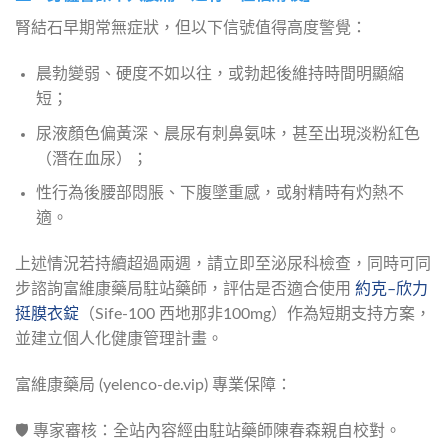
腎結石早期常無症狀，但以下信號值得高度警覺：
晨勃變弱、硬度不如以往，或勃起後維持時間明顯縮
短；
尿液顏色偏黃深、晨尿有刺鼻氨味，甚至出現淡粉紅色
（潛在血尿）；
性行為後腰部悶脹、下腹墜重感，或射精時有灼熱不
適。
上述情況若持續超過兩週，請立即至泌尿科檢查，同時可同
步諮詢富維康藥局駐站藥師，評估是否適合使用 
約克–欣力
挺膜衣錠
（Sife-100 西地那非100mg）作為短期支持方案，
並建立個人化健康管理計畫。
富維康藥局 (yelenco-de.vip) 專業保障：
🛡️ 專家審核：全站內容經由駐站藥師陳春森親自校對。