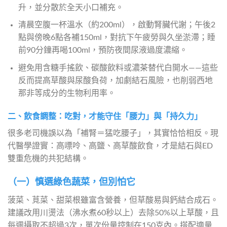
升，並分散於全天小口補充。
清晨空腹一杯溫水（約200ml），啟動腎臟代謝；午後2
點與傍晚6點各補150ml，對抗下午疲勞與久坐淤滯；睡
前90分鐘再喝100ml，預防夜間尿液過度濃縮。
避免用含糖手搖飲、碳酸飲料或濃茶替代白開水——這些
反而提高草酸與尿酸負荷，加劇結石風險，也削弱西地
那非等成分的生物利用率。
二、飲食調整：吃對，才能守住「腰力」與「持久力」
很多老司機誤以為「補腎＝猛吃腰子」，其實恰恰相反。現
代醫學證實：高嘌呤、高鹽、高草酸飲食，才是結石與ED
雙重危機的共犯結構。
（一）慎選綠色蔬菜，但別怕它
菠菜、莧菜、甜菜根雖富含營養，但草酸易與鈣結合成石。
建議改用川燙法（沸水煮60秒以上）去除50%以上草酸，且
每週攝取不超過3次，單次份量控制在150克內。搭配適量