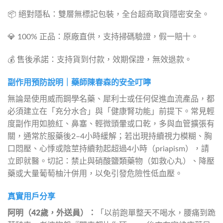
📦 絕對隱私：雙層無標記包裝，全台超商取貨隱密安全。
💎 100% 正品：原廠直供，支持掃碼驗證，假一賠十。
💰 售後承諾：支持貨到付款，效期保證，無效退款。
副作用預防說明｜藥師陳春森的安全叮嚀
無論是使用威而鋼學名藥、犀利士或任何促進血流產品，都
必須建立在「充分水合」與「健康腎功能」前提下。常見輕
度副作用如臉紅、鼻塞、輕微頭暈或口乾，多與血管擴張有
關，通常於服藥後2–4小時緩解；若出現持續視力模糊、胸
口悶壓、心悸或陰莖持續勃起超過4小時（priapism），請
立即就醫。切記：禁止與硝酸鹽類藥物（如救心丸）、降壓
藥或大量葡萄柚汁併用，以免引發危險性低血壓。
真實用戶分享
阿明（42歲，外送員）：
「以前跑單整天不喝水，腰痛到跪