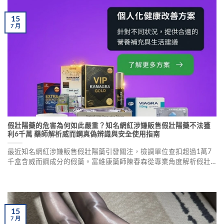
15
7
月
假壯陽藥的危害為何如此嚴重？知名網紅涉嫌販售假壯陽藥不法獲
利6千萬 藥師解析威而鋼真偽辨識與安全使用指南
最近知名網紅涉嫌販售假壯陽藥引發關注，檢調單位查扣超過1萬7
千盒含威而鋼成分的假藥。富維康藥師陳春森從專業角度解析假壯
陽藥的潛在危害，教您如何辨識正品威而鋼產品、了解使用禁忌與
副作用，並提供正規購買渠道建議，確保消費者用藥安全。
15
7
月