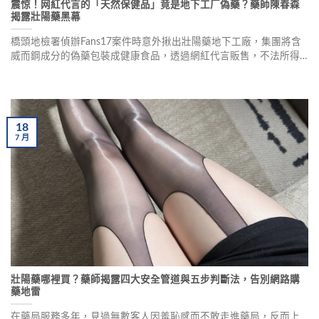
震惊！网紅代言的「天然保健品」竟是地下工厂偽藥？藥師陳春森
揭露壯陽藥黑幕
橋頭地檢署偵辦Fans17案件時意外揪出壯陽藥地下工廠，集團將含
威而鋼成分的偽藥包裝成健康食品，透過網紅代言販售，不法所得
上看8000萬元。藥師陳春森提醒：速效產品99%都是偽藥，教你辨
識正品威而鋼，並揭露使用偽藥的潛在風險。
18
7
月
壯陽藥哪裡買？藥師揭露四大安全管道與五步判斷法，告別網路購
藥地雷
在藥局服務多年，見過無數客人因羞恥感而不敢走進藥局，反而上