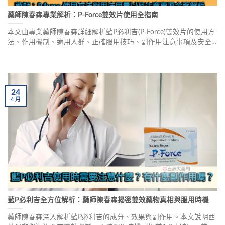
藥師陳春森專業解析：P-Force雙效片使用全指南
本文由專業藥師陳春森詳細解析藍P必利吉(P-Force)雙效片的使用方
法、作用機制、適用人群、正確服用技巧、副作用注意事項及安全
禁忌，為同時有ED與早洩困擾的男性提供全面的用藥指引。
24
4
月
藍P必利吉全方位解析：藥師陳春森揭密雙效藥物真相與服用時機
藥師陳春森深入解析藍P必利吉的成分、效果與副作用。本文說明西