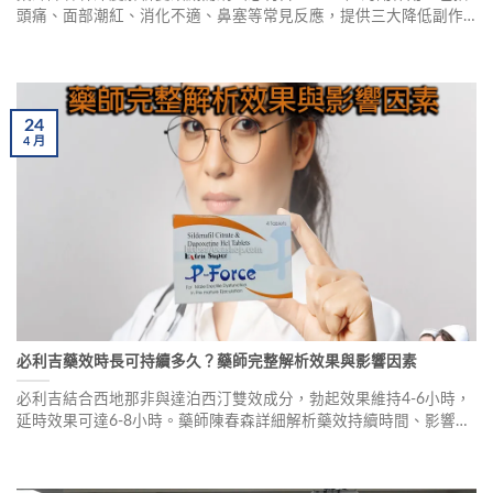
頭痛、面部潮紅、消化不適、鼻塞等常見反應，提供三大降低副作
用策略：精準控管劑量、充足水分補充、強化體質增進耐受度。文
章包含真實使用案例分享，強調選擇正規渠道購買正品的重要性。
24
4
月
必利吉藥效時長可持續多久？藥師完整解析效果與影響因素
必利吉結合西地那非與達泊西汀雙效成分，勃起效果維持4-6小時，
延時效果可達6-8小時。藥師陳春森詳細解析藥效持續時間、影響因
素、正確服用方式及副作用提醒，助您安全使用必利吉改善性功能
問題。