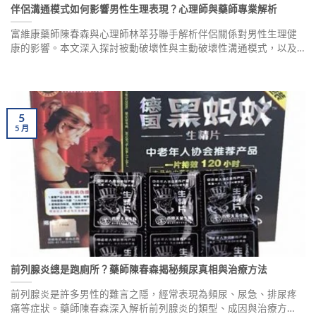
伴侶溝通模式如何影響男性生理表現？心理師與藥師專業解析
富維康藥師陳春森與心理師林萃芬聯手解析伴侶關係對男性生理健
康的影響。本文深入探討被動破壞性與主動破壞性溝通模式，以及
如何透過有效溝通預防勃起功能障礙，同時介紹威而鋼、犀利士等
專業用藥建議。
5
5
月
前列腺炎總是跑廁所？藥師陳春森揭秘頻尿真相與治療方法
前列腺炎是許多男性的難言之隱，經常表現為頻尿、尿急、排尿疼
痛等症狀。藥師陳春森深入解析前列腺炎的類型、成因與治療方