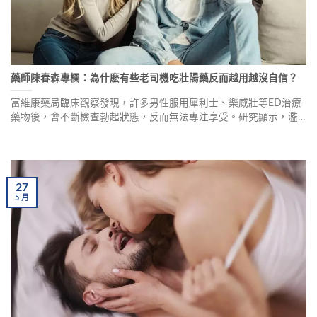
藥師陳春森專欄：為什麽有些老司機吃壯陽藥反而越用越沒自信？
富維康藥局臨床觀察發現，許多男性服用犀利士、樂威壯等ED治療
藥物後，會不斷檢查勃起狀態，反而無法專注享受。研究顯示，濫
用壯陽藥的年輕男性自我感覺更糟糕，對性生活滿意度較低。專家
提醒，這些藥物雖無永久性生理傷害，但可能產生心理問題。本文
詳述濫用壯陽藥的心理陷阱、副作用預防及用藥安全指南。
27
5
月