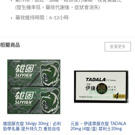
(發生機率低，藥效代謝後，症狀會消失)
藥效維持時間：6-12小時
相關商品
查看更多
雄固膜衣錠 Slivigy 30mg｜必利
元宙 – 伊達樂膜衣錠 TADALA
勁學名藥 提升持久力 重拾自信
20mg (4錠/盒) 犀利士20mg