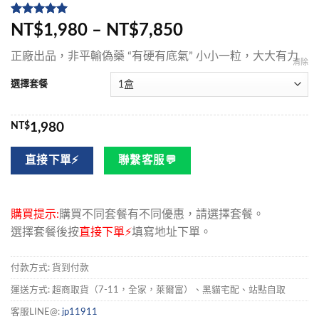
評分
5
5
/
NT$1,980 – NT$7,850
5，已有
位
顧客進行評
正廠出品，非平輸偽藥 “有硬有底氣” 小小一粒，大大有力
分
清除
選擇套餐
NT$
1,980
直接下單⚡
聯繫客服💬
購買提示:
購買不同套餐有不同優惠，請選擇套餐。
選擇套餐後按
直接下單⚡
填寫地址下單。
付款方式: 貨到付款
運送方式: 超商取貨（7-11，全家，萊爾富）、黑貓宅配、站點自取
客服LINE@:
jp11911