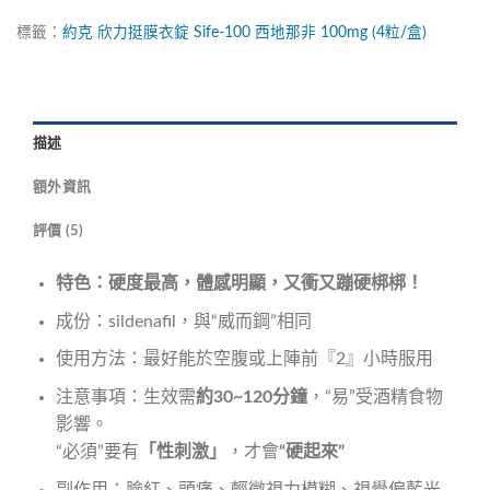
標籤：
約克
欣力挺膜衣錠
Sife-100
西地那非
100mg
(4粒/盒)
描述
額外資訊
評價 (5)
特色：硬度最高，體感明顯，又衝又蹦硬梆梆！
成份：sildenafil，與“威而鋼”相同
使用方法：最好能於空腹或上陣前『2』小時服用
注意事項：生效需
約30~120分鐘
，“易”受酒精食物
影響。
“必須”要有
「性刺激」
，才會
“硬起來”
副作用：臉紅、頭痛、輕微視力模糊、視覺偏藍光