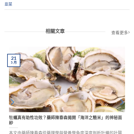
韭菜
相關文章
查看更多
21
5
月
牡蠣真有助性功效？藥師陳春森揭開「海洋之糙米」的神秘面
紗
本文由藥師陳春森從藥理學與營養學角度深度剖析牡蠣的壯陽