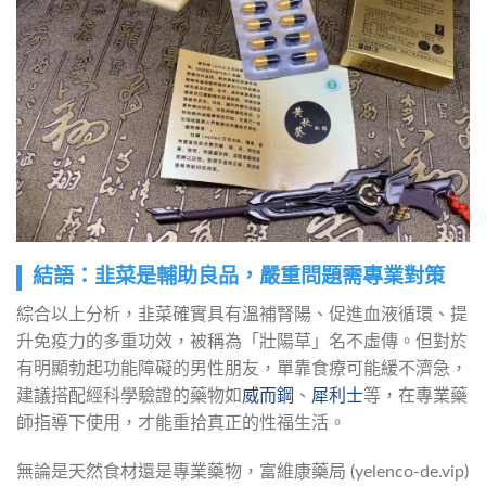
結語：韭菜是輔助良品，嚴重問題需專業對策
綜合以上分析，韭菜確實具有溫補腎陽、促進血液循環、提
升免疫力的多重功效，被稱為「壯陽草」名不虛傳。但對於
有明顯勃起功能障礙的男性朋友，單靠食療可能緩不濟急，
建議搭配經科學驗證的藥物如
威而鋼
、
犀利士
等，在專業藥
師指導下使用，才能重拾真正的性福生活。
無論是天然食材還是專業藥物，富維康藥局 (yelenco-de.vip)