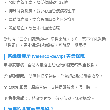
預防血管阻塞，降低動脈硬化風險
抑制發炎反應，減少心血管疾病發生率
幫助降血壓，適合高血壓患者日常食用
殺菌活血，改善末梢血液循環
對於有「三高」問題的中年男性來說，多吃韭菜不僅能幫助
「性福」，更能保護心臟健康，可說是一舉兩得！
富維康藥局 (yelenco-de.vip) 專業保障
🛡️
專家審核：
全站內容經由駐站藥師陳春森親自校對。
📦
絕對隱私：
雙層無標記包裝，全台超商取貨隱密安全。
💎
100% 正品：
原廠直供，支持掃碼驗證，假一賠十。
💰
售後承諾：
支持貨到付款，效期保證，無效退款。
怎麼吃韭菜效果最好？