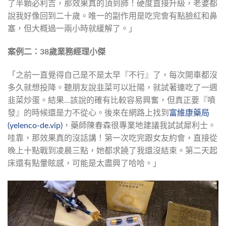
了半顆必利吉，那效果真的頂到肺！硬度直接升級，老婆都
說我好像回到二十歲。唯一的副作用是吃完會有點臉紅和鼻
塞，但大概過一兩小時就緩解了。」
案例二：38歲業務經理小傑
「之前一直覺得自己是不是太早『不行』了，每次開車都沒
多久就想投降。聽朋友說韭菜可以壯陽，就試著連吃了一週
韭菜炒蛋。結果...該說的確有比較容易興奮，但真正要『噴
發』的時候還是力不從心。後來在網路上找到
富維康藥局
(yelenco-de.vip)
，藥師陳春森很專業地建議我試試犀利士。
哇靠，那效果真的沒話講！第一次吃完跟女友約會，直接從
晚上十點戰到凌晨三點，她都求饒了我還沒結束。第二天起
床還有點暈眩感，可能是太盡興了哈哈。」