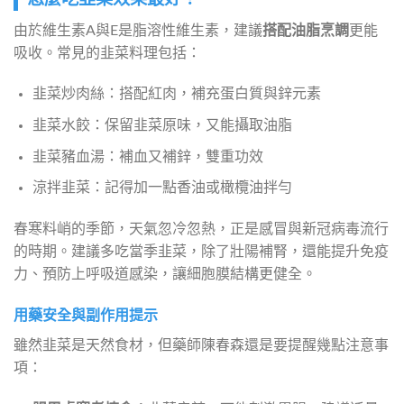
由於維生素A與E是脂溶性維生素，建議
搭配油脂烹調
更能
吸收。常見的韭菜料理包括：
韭菜炒肉絲：搭配紅肉，補充蛋白質與鋅元素
韭菜水餃：保留韭菜原味，又能攝取油脂
韭菜豬血湯：補血又補鋅，雙重功效
涼拌韭菜：記得加一點香油或橄欖油拌勻
春寒料峭的季節，天氣忽冷忽熱，正是感冒與新冠病毒流行
的時期。建議多吃當季韭菜，除了壯陽補腎，還能提升免疫
力、預防上呼吸道感染，讓細胞膜結構更健全。
用藥安全與副作用提示
雖然韭菜是天然食材，但藥師陳春森還是要提醒幾點注意事
項：