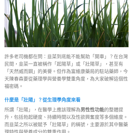
許多老司機都在問：韭菜到底能不能幫助「開車」？在台灣
民間，韭菜一直被稱作「起陽草」或「壯陽草」，甚至有
「天然威而鋼」的美譽。但作為富維康藥局的駐站藥師，今
天陳春森要從藥理學與營養學雙重角度，為大家破解這個性
福密碼。
什麼是「壯陽」？從生理學角度來看
所謂「壯陽」，在醫學上應該理解為
男性性功能
的整體提
升，包括勃起硬度、持續時間以及性欲興奮度等多個維度。
而韭菜之所以被賦予「壯陽草」的稱號，主要源於其中醫藥
理特性與營養成分的雙重作用。