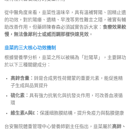
從中醫角度來看，韭菜性溫味辛，具有溫補腎陽、固精止遺
的功效，對於陽痿、遺精、早洩等男性難言之隱，確實有輔
助改善作用。但藥師陳春森必須誠實告訴大家：
食療效果較
慢，無法像犀利士或威而鋼那樣快速見效
。
韭菜的三大核心功效機制
根據營養學分析，韭菜之所以被稱為「壯陽草」，主要歸功
於以下三種關鍵成分：
高鋅含量：
鋅是合成男性荷爾蒙的重要元素，能促進精
子生成與品質提升
硫化素：
具有強力抗氧化與抗發炎作用，可改善血液循
環
維生素A與E：
保護細胞膜結構，提升免疫力與黏膜健康
台安醫院體重管理中心營養師劉主任指出，韭菜屬於
高鋅、