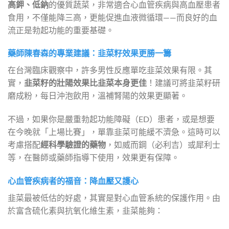
高鉀、低鈉
的優質蔬菜，非常適合心血管疾病與高血壓患者
食用，不僅能降三高，更能促進血液微循環——而良好的血
流正是勃起功能的重要基礎。
藥師陳春森的專業建議：韭菜籽效果更勝一籌
在台灣臨床觀察中，許多男性反應單吃韭菜效果有限。其
實，
韭菜籽的壯陽效果比韭菜本身更佳
！建議可將韭菜籽研
磨成粉，每日沖泡飲用，溫補腎陽的效果更顯著。
不過，如果你是嚴重勃起功能障礙（ED）患者，或是想要
在今晚就「上場比賽」，單靠韭菜可能緩不濟急。這時可以
考慮搭配
經科學驗證的藥物
，如威而鋼（必利吉）或犀利士
等，在醫師或藥師指導下使用，效果更有保障。
心血管疾病者的福音：降血壓又護心
韭菜最被低估的好處，其實是對心血管系統的保護作用。由
於富含硫化素與抗氧化維生素，韭菜能夠：