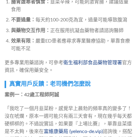
腸胃虛寒者慎食：
韭菜辛辣，可能刺激胃腸，建議适量
食用
不要過量：
每天約100-200克為宜，過量可能導致腹瀉
與藥物交互作用：
正在服用抗凝血藥物者請諮詢醫師
效果有限：
嚴重ED患者應尋求專業醫療協助，單靠食療
可能不足
更多專業用藥諮詢，可參考
衛生福利部食品藥物管理署
官方
資訊，確保用藥安全。
真實用戶反饋：老司機們怎麼說
案例一：42歲工程師阿誠
「我吃了一個月韭菜粉，感覺早上晨勃的頻率真的變多了！
沒在唬爛，原本一週可能只有兩三天會有，現在幾乎每天都
硬梆梆的。不過說實話，如果要『上場比賽』，單靠韭菜還
是不太夠，後來在
富維康藥局 (yelenco-de.vip)
諮詢後，搭配