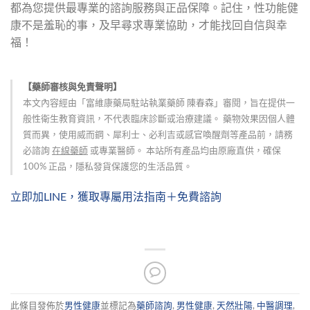
都為您提供最專業的諮詢服務與正品保障。記住，性功能健
康不是羞恥的事，及早尋求專業協助，才能找回自信與幸
福！
【藥師審核與免責聲明】
本文內容經由「富維康藥局駐站執業藥師 陳春森」審閱，旨在提供一
般性衛生教育資訊，不代表臨床診斷或治療建議。 藥物效果因個人體
質而異，使用威而鋼、犀利士、必利吉或感官喚醒劑等產品前，請務
必諮詢
在線藥師
或專業醫師。 本站所有產品均由原廠直供，確保
100% 正品，隱私發貨保護您的生活品質。
立即加LINE，獲取專屬用法指南＋免費諮詢
此條目發佈於
男性健康
並標記為
藥師諮詢
,
男性健康
,
天然壯陽
,
中醫調理
,