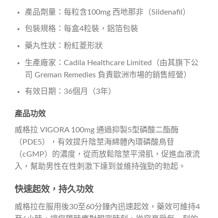
產品劑量：每粒含100mg 西地那非（Sildenafil）
包裝規格：每盒4粒裝，鋁箔包裝
藥丸性狀：粉紅菱形狀
生產廠家：Cadila Healthcare Limited（由其旗下公
司 Greman Remedies 負責歐洲市場的銷售經營）
有效日期：36個月（3年）
產品功效
威格拉 VIGORA 100mg 通過抑製5型磷酸二酯酶
（PDE5），有效提升陰莖海綿體內環磷酸鳥苷
（cGMP）的濃度，從而放鬆陰莖平滑肌，促進血液流
入，幫助男性在性刺激下達到並維持強勁的勃起。
快速起效，持久功效
威格拉在服用後30至60分鐘內迅速起效，藥效可維持4