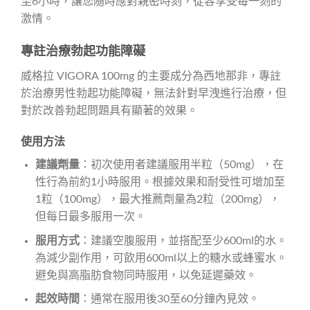
至6小時，讓您隨時應對親密時刻，從容享受每一刻的
激情。
專註治療勃起功能障礙
威格拉 VIGORA 100mg 的主要成分為西地那非，專註
於治療男性勃起功能障礙，無法針對早洩進行治療，但
對於改善勃起問題具有顯著的效果。
使用方法
建議劑量
：初次使用者建議服用半粒（50mg），在
性行為前約1小時服用。根據效果和耐受性可增加至
1粒（100mg），最大推薦劑量為2粒（200mg），
但每日最多服用一次。
服用方式
：建議空腹服用，並搭配至少600ml的水。
為減少副作用，可飲用600ml以上的糖水或蜂蜜水。
避免與高脂肪食物同時服用，以免延遲藥效。
起效時間
：通常在服用後30至60分鐘內見效。