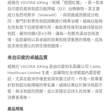
威格拉 VIGORA 100mg，俗稱「德國紅魔」，是一款來
自印度的高效勃起功能障礙（ED）治療藥物。其主要
成分為西地那非（Sildenafil），與原廠威而鋼成分相
同，專門針對男性勃起困難進行精準治療。威格拉能夠
在性刺激下迅速發揮作用，幫助男性達到並維持堅挺的
勃起，藥效持續4至6小時，讓每一刻都充滿自信與激
情。這款藥物以其卓越的效果和經濟實惠的價格，成為
追求高性價比的男性理想選擇。
來自印度的卓越品質
威格拉 VIGORA 100mg 是由印度知名製藥公司 Cadila
Healthcare Limited 生產，該藥物在全球範圍內廣受歡
迎，尤其在歐洲市場更是得到廣泛認可。作為一款專業
針對勃起功能障礙的學名藥，威格拉專註於解決勃起不
堅、無法勃起的問題，並以其穩定且持久的效果，深受
消費者青睞。
產品規格