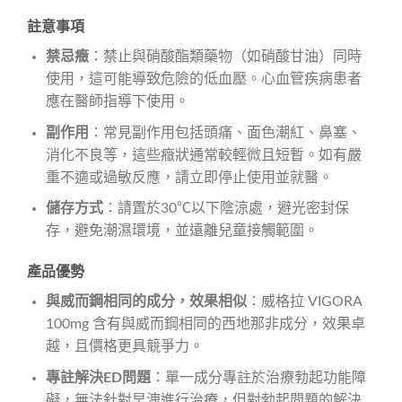
註意事項
禁忌癥
：禁止與硝酸酯類藥物（如硝酸甘油）同時
使用，這可能導致危險的低血壓。心血管疾病患者
應在醫師指導下使用。
副作用
：常見副作用包括頭痛、面色潮紅、鼻塞、
消化不良等，這些癥狀通常較輕微且短暫。如有嚴
重不適或過敏反應，請立即停止使用並就醫。
儲存方式
：請置於30℃以下陰涼處，避光密封保
存，避免潮濕環境，並遠離兒童接觸範圍。
產品優勢
與威而鋼相同的成分，效果相似
：威格拉 VIGORA
100mg 含有與威而鋼相同的西地那非成分，效果卓
越，且價格更具競爭力。
專註解決ED問題
：單一成分專註於治療勃起功能障
礙，無法針對早洩進行治療，但對勃起問題的解決