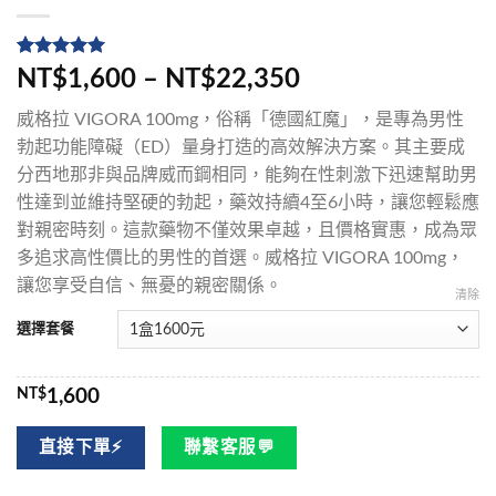
評分
5
5
/
NT$1,600 – NT$22,350
5，已有
位
顧客進行評
威格拉 VIGORA 100mg，俗稱「德國紅魔」，是專為男性
分
勃起功能障礙（ED）量身打造的高效解決方案。其主要成
分西地那非與品牌威而鋼相同，能夠在性刺激下迅速幫助男
性達到並維持堅硬的勃起，藥效持續4至6小時，讓您輕鬆應
對親密時刻。這款藥物不僅效果卓越，且價格實惠，成為眾
多追求高性價比的男性的首選。威格拉 VIGORA 100mg，
讓您享受自信、無憂的親密關係。
清除
選擇套餐
NT$
1,600
直接下單⚡
聯繫客服💬