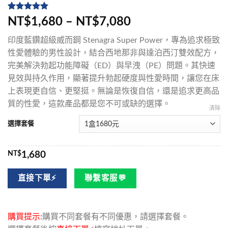
評分
5
5
/
NT$1,680 – NT$7,080
5，已有
位
顧客進行評
印度藍鑽超級威而鋼 Stenagra Super Power，專為追求極致
分
性愛體驗的男性設計，結合西地那非與達泊西汀雙效配方，
完美解決勃起功能障礙（ED）與早洩（PE）問題。其快速
見效與持久作用，顯著提升勃起硬度與性愛時間，讓您在床
上表現更自信、更堅挺。無論是恢復自信，還是追求更高品
質的性愛，這款產品都是您不可或缺的選擇。
清除
選擇套餐
NT$
1,680
直接下單⚡
聯繫客服💬
購買提示:
購買不同套餐有不同優惠，請選擇套餐。