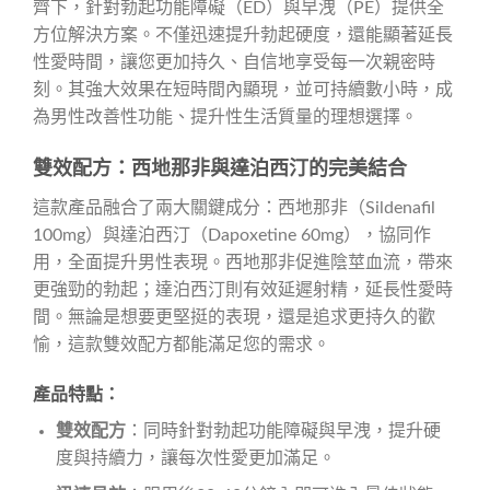
齊下，針對勃起功能障礙（ED）與早洩（PE）提供全
方位解決方案。不僅迅速提升勃起硬度，還能顯著延長
性愛時間，讓您更加持久、自信地享受每一次親密時
刻。其強大效果在短時間內顯現，並可持續數小時，成
為男性改善性功能、提升性生活質量的理想選擇。
雙效配方：西地那非與達泊西汀的完美結合
這款產品融合了兩大關鍵成分：西地那非（Sildenafil
100mg）與達泊西汀（Dapoxetine 60mg），協同作
用，全面提升男性表現。西地那非促進陰莖血流，帶來
更強勁的勃起；達泊西汀則有效延遲射精，延長性愛時
間。無論是想要更堅挺的表現，還是追求更持久的歡
愉，這款雙效配方都能滿足您的需求。
產品特點：
雙效配方
：同時針對勃起功能障礙與早洩，提升硬
度與持續力，讓每次性愛更加滿足。