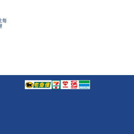
利士每
健