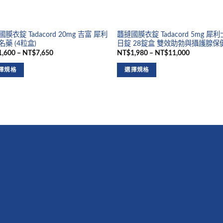
膜衣錠 Tadacord 20mg 吉富 犀利
龘撻國膜衣錠 Tadacord 5mg 犀
藥 (4粒盒)
日錠 28錠盒 雙效助勃與攝護腺保
,600 – NT$7,650
NT$1,980 – NT$11,000
擇規格
選擇規格