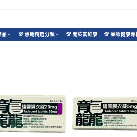
產品
💯 熱銷精選分類
💯 關於富維康
💯 藥師健康專