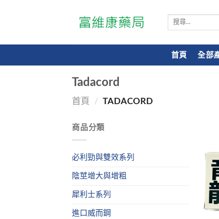
搜
尋
關
鍵
首頁
全部
字:
Tadacord
首頁
/
TADACORD
商品分類
必利勁與雙效系列
陰莖增大與增粗
犀利士系列
進口威而鋼