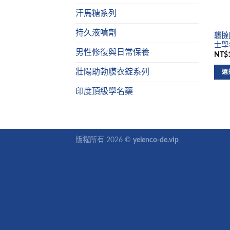
汗馬糖系列
持久液噴劑
龘撻國
士學名
男性修復與日常保養
NT$1
壯陽助勃膜衣錠系列
選
印度頂級學名藥
版權所有 2026 ©
yelenco-de.vip