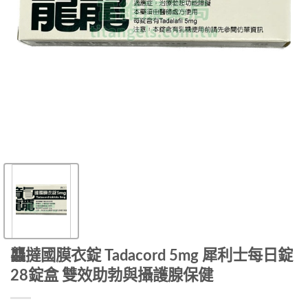
龘撻國膜衣錠 Tadacord 5mg 犀利士每日錠
28錠盒 雙效助勃與攝護腺保健