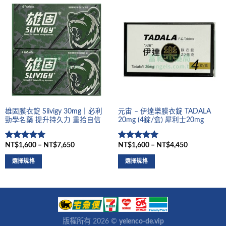
雄固膜衣錠 Slivigy 30mg｜必利
元宙 – 伊達樂膜衣錠 TADALA
勁學名藥 提升持久力 重拾自信
20mg (4錠/盒) 犀利士20mg
NT$1,600 – NT$7,650
NT$1,600 – NT$4,450
評分
5
滿
評分
5
滿
分 5
分 5
選擇規格
選擇規格
版權所有 2026 ©
yelenco-de.vip