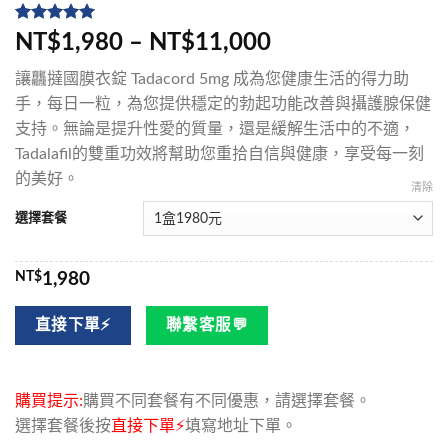
評分
5
5
/
NT$1,980 – NT$11,000
5，已有
位
顧客進行評
讓龘撻國膜衣錠 Tadacord 5mg 成為您健康生活的得力助
分
手，每日一粒，為您提供穩定的勃起功能改善與攝護腺保健
支持。無論是提升性愛的質量，還是緩解生活中的不適，
Tadalafil的雙重功效將幫助您重拾自信與健康，享受每一刻
的美好。
清除
選擇套餐
NT$
1,980
直接下單⚡
聯繫客服💬
購買提示:
購買不同套餐有不同優惠，請選擇套餐。
選擇套餐後按
直接下單⚡
填寫地址下單。