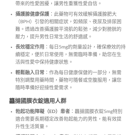
帶來的性愛困擾，讓男性重獲性愛自信。
攝護腺健康保護
：此藥物可有效緩解攝護腺肥大
（BPH）引發的相關症狀，如頻尿、夜尿及排尿困
難。透過改善攝護腺平滑肌的鬆弛，減少對膀胱的
壓力，提升男性日常生活的舒適感。
長效穩定作用
：每日5mg的劑量設計，確保療效的持
續穩定，便於日常使用，無需臨時準備，助您在生
活與性愛中保持健康狀態。
輕鬆融入日常
：作為每日健康保健的一部分，無需
特別調整用藥時間，藥物可隨餐或空腹服用，讓您
隨時準備好迎接性愛需求。
龘撻國膜衣錠適用人群
勃起功能障礙（ED）患者
：龘撻國膜衣錠5mg特別
適合需要長期穩定改善勃起能力的男性，能有效提
升性生活質量。