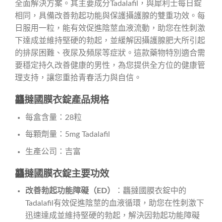
全面解決方案。其主要成分Tadalafil，與犀利士每日錠
相同，具備改善勃起功能與保護攝護腺的雙重功效。每
日服用一粒，能有效促進陰莖血液流動，助您在性刺激
下達成並維持堅硬的勃起，並緩解因攝護腺肥大所引起
的排尿困難、夜尿及頻尿等症狀。這款藥物特別適合需
要穩定持久改善健康的男性，為您提供全方位的健康管
理支持，讓您重拾青春活力與自信。
龘撻國膜衣錠產品規格
每盒含量：28粒
每顆劑量：5mg Tadalafil
生產公司：吉富
龘撻國膜衣錠主要功效
改善勃起功能障礙（ED）
：龘撻國膜衣錠中的
Tadalafil有效促進陰莖的血液循環，助您在性刺激下
迅速達成並維持堅硬的勃起，解決因勃起功能障礙