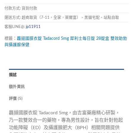
付款方式: 貨到付款
運送方式: 超商取貨（7-11，全家，萊爾富）、黑貓宅配、站點自取
客服LINE@:
jp11911
標籤：
龘撻國膜衣錠
Tadacord
5mg
犀利士每日錠
28錠盒
雙效助勃
與攝護腺保健
描述
額外資訊
評價 (5)
龘撻國膜衣錠 Tadacord 5mg，由吉富藥廠精心研製，
乃一款雙效合一的藥物，專為男性設計，旨在針對勃起
功能障礙（ED）及攝護腺肥大（BPH）相關問題提供