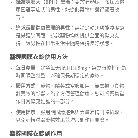
攝護腺肥大（BPH）患者
：對於有頻尿、夜尿及排
尿困難等症狀的男性，能從此藥物中獲得顯著改
善。
追求長期健康管理的男性
：無論是勃起功能障礙還
是攝護腺問題，這款藥物均可提供全面的健康支
持，讓男性在日常生活中隨時保持良好狀態。
龘撻國膜衣錠使用方法
每日劑量
：建議每天服用1顆5mg，無需根據性行為
時間調整劑量，以確保長期穩定的療效。
服用方式
：藥物可隨餐或空腹服用，無需擔心食物
對藥效的影響。為了方便管理健康，您可將藥物當
作日常健康維護的一部分。
使用提示
：服用期間請避免與大量酒精同時攝取，
以免酒精減弱藥物效果並增加副作用風險。
龘撻國膜衣錠副作用