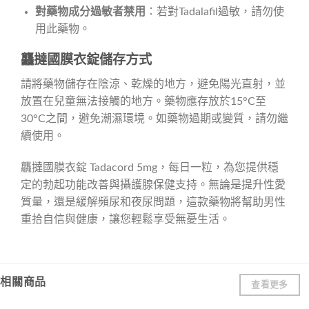
對藥物成分過敏者禁用
：若對Tadalafil過敏，請勿使
用此藥物。
龘撻國膜衣錠儲存方式
請將藥物儲存在陰涼、乾燥的地方，避免陽光直射，並
放置在兒童無法接觸的地方。藥物應存放於15°C至
30°C之間，避免潮濕環境。如藥物過期或變質，請勿繼
續使用。
龘撻國膜衣錠 Tadacord 5mg，每日一粒，為您提供穩
定的勃起功能改善與攝護腺保健支持。無論是提升性愛
質量，還是緩解頻尿和夜尿問題，這款藥物將幫助男性
重拾自信與健康，讓您輕鬆享受無憂生活。
相關商品
查看更多