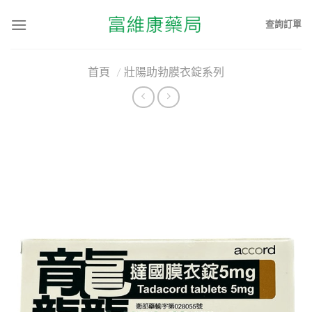
查詢訂單
首頁
/
壯陽助勃膜衣錠系列