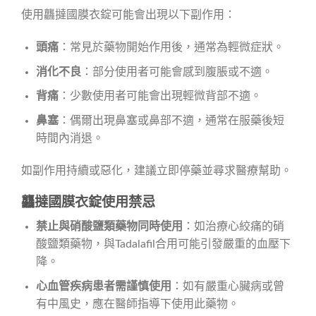
使用龘撻國膜衣錠可能會出現以下副作用：
頭痛
：常見於藥物開始作用後，通常為輕微症狀。
消化不良
：部分使用者可能會感到腹脹或不適。
背痛
：少數使用者可能會出現輕微背部不適。
鼻塞
：偶爾出現鼻塞或鼻部不適，通常在服藥後短
時間內消退。
如副作用持續或惡化，建議立即停藥並尋求醫療幫助。
龘撻國膜衣錠使用禁忌
禁止與硝酸鹽類藥物同時使用
：如治療心絞痛的硝
酸鹽類藥物，與Tadalafil合用可能引發嚴重的血壓下
降。
心血管疾病患者需謹慎使用
：如有嚴重心臟病或曾
有中風史，應在醫師指導下使用此藥物。