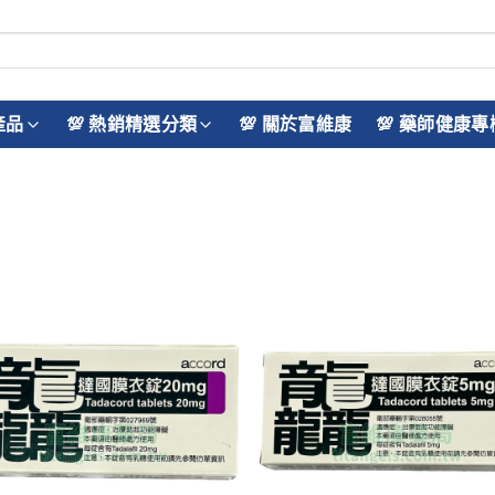
產品
💯 熱銷精選分類
💯 關於富維康
💯 藥師健康專