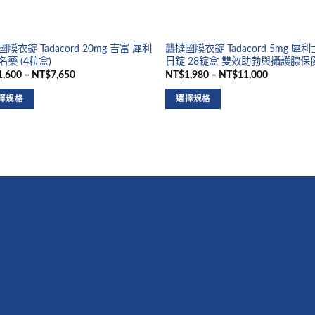
膜衣錠 Tadacord 20mg 吉富 犀利
龘撻國膜衣錠 Tadacord 5mg 犀
藥 (4粒盒)
日錠 28錠盒 雙效助勃與攝護腺保
,600 – NT$7,650
NT$1,980 – NT$11,000
擇規格
選擇規格