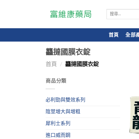
搜
尋
關
鍵
首頁
全部
字:
龘撻國膜衣錠
首頁
/
龘撻國膜衣錠
商品分類
必利勁與雙效系列
陰莖增大與增粗
犀利士系列
進口威而鋼