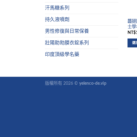
汗馬糖系列
持久液噴劑
龘撻國
士學名
男性修復與日常保養
NT$1
壯陽助勃膜衣錠系列
選
印度頂級學名藥
版權所有 2026 ©
yelenco-de.vip