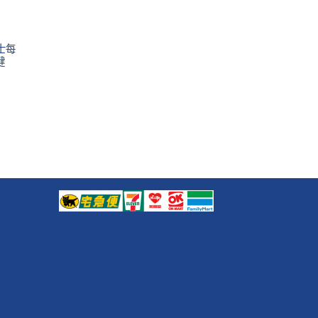
利士每
健