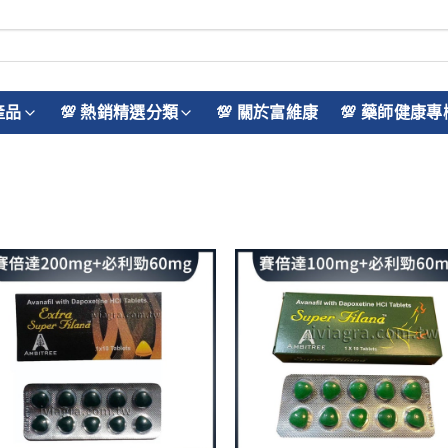
產品
💯 熱銷精選分類
💯 關於富維康
💯 藥師健康專