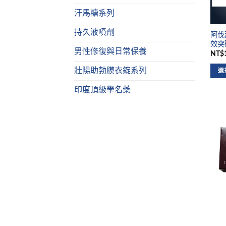
汗馬糖系列
持久液噴劑
阿伐那
效突
男性修復與日常保養
NT$1
壯陽助勃膜衣錠系列
選
印度頂級學名藥