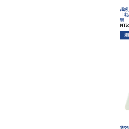
超級艾
｜勃
驗
NT$1
選
雙效威