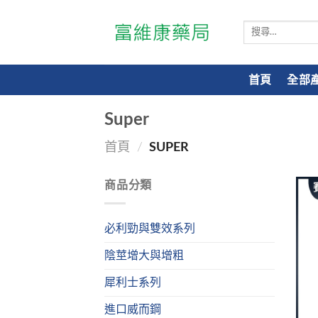
搜
尋
關
鍵
首頁
全部
字:
Super
首頁
/
SUPER
商品分類
必利勁與雙效系列
陰莖增大與增粗
犀利士系列
進口威而鋼