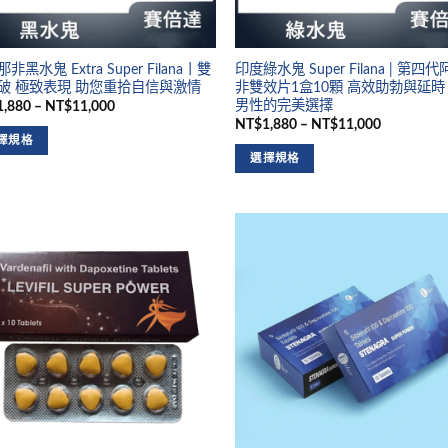
非黑水鬼 Extra Super Filana丨雙
印度綠水鬼 Super Filana | 第四
破 極致表現 助您重拾自信與激情
非雙效片1盒10顆 高效助勃與延時
男性的完美選擇
,880 – NT$11,000
NT$1,880 – NT$11,000
擇規格
選擇規格