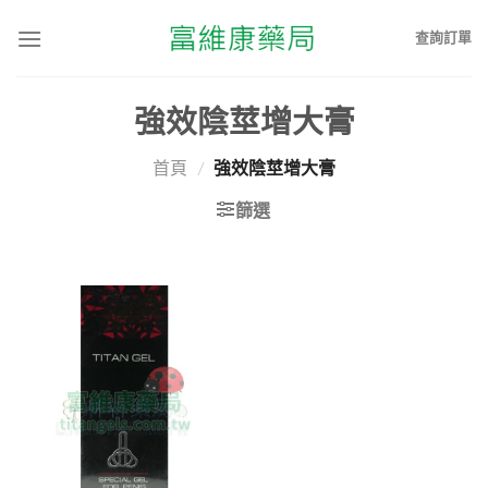
查詢訂單
強效陰莖增大膏
首頁
/
強效陰莖增大膏
篩選