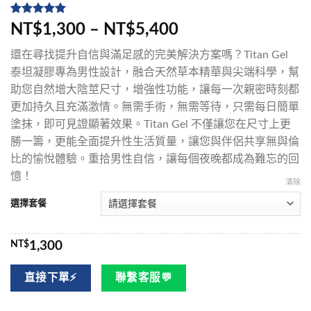
評分
5
5
/
NT$1,300 – NT$5,400
5，已有
位
顧客進行評
還在尋找提升自信與滿足感的完美解決方案嗎？Titan Gel
分
泰坦凝膠專為男性設計，融合天然草本精華與尖端科學，幫
助您自然增大陰莖尺寸，增強性功能，讓每一次親密時刻都
更加持久且充滿激情。無需手術，無需等待，只需每日簡單
塗抹，即可見證顯著效果。Titan Gel 不僅讓您在尺寸上更
勝一籌，更能全面提升性生活質量，讓您與伴侶共享無與倫
比的愉悅體驗。重拾男性自信，讓每個夜晚都成為難忘的回
憶！
清除
選擇套餐
NT$
1,300
直接下單⚡
聯繫客服💬