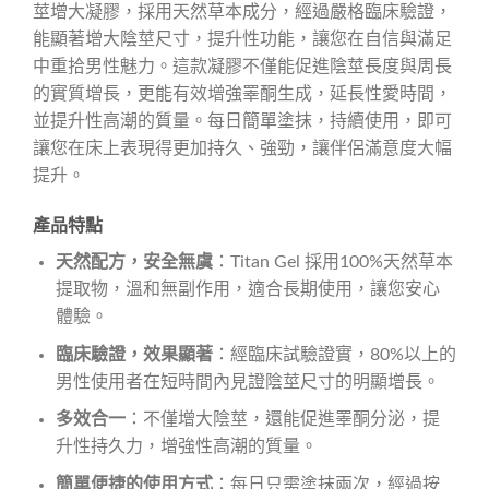
莖增大凝膠，採用天然草本成分，經過嚴格臨床驗證，
能顯著增大陰莖尺寸，提升性功能，讓您在自信與滿足
中重拾男性魅力。這款凝膠不僅能促進陰莖長度與周長
的實質增長，更能有效增強睪酮生成，延長性愛時間，
並提升性高潮的質量。每日簡單塗抹，持續使用，即可
讓您在床上表現得更加持久、強勁，讓伴侶滿意度大幅
提升。
產品特點
天然配方，安全無虞
：Titan Gel 採用100%天然草本
提取物，溫和無副作用，適合長期使用，讓您安心
體驗。
臨床驗證，效果顯著
：經臨床試驗證實，80%以上的
男性使用者在短時間內見證陰莖尺寸的明顯增長。
多效合一
：不僅增大陰莖，還能促進睪酮分泌，提
升性持久力，增強性高潮的質量。
簡單便捷的使用方式
：每日只需塗抹兩次，經過按