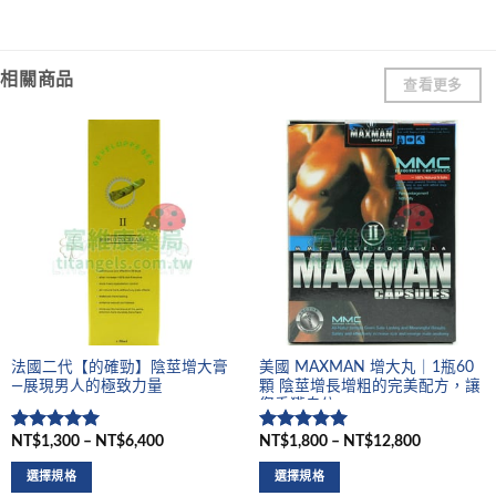
相關商品
查看更多
法國二代【的確勁】陰莖增大膏
美國 MAXMAN 增大丸｜1瓶60
—展現男人的極致力量
顆 陰莖增長增粗的完美配方，讓
您重獲自信
NT$1,300 – NT$6,400
NT$1,800 – NT$12,800
評分
5
滿
評分
5
滿
分 5
分 5
選擇規格
選擇規格