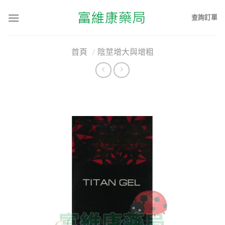
查詢訂單
首頁
/
陰莖增大與增粗