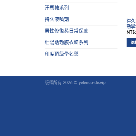
汗馬糖系列
持久液噴劑
得久力
勁學
男性修復與日常保養
NT$1
壯陽助勃膜衣錠系列
選
印度頂級學名藥
版權所有 2026 ©
yelenco-de.vip