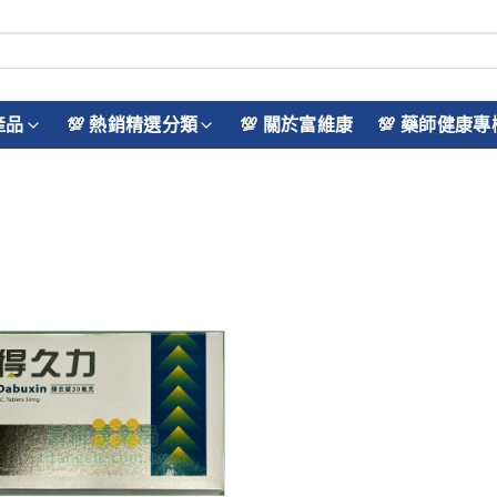
產品
💯 熱銷精選分類
💯 關於富維康
💯 藥師健康專