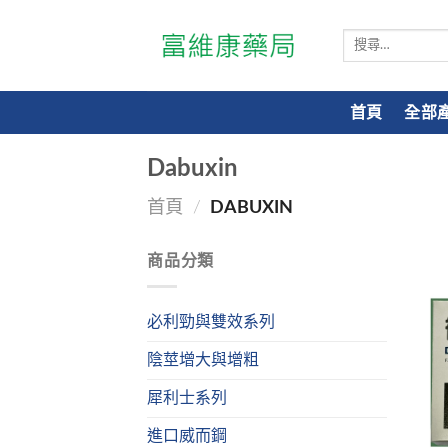
搜
尋
關
鍵
首頁
全部
字:
Dabuxin
首頁
/
DABUXIN
商品分類
必利勁與雙效系列
陰莖增大與增粗
犀利士系列
進口威而鋼