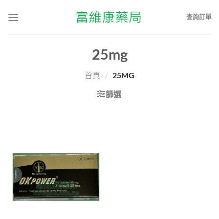
查詢訂單
25mg
首頁
/
25MG
篩選