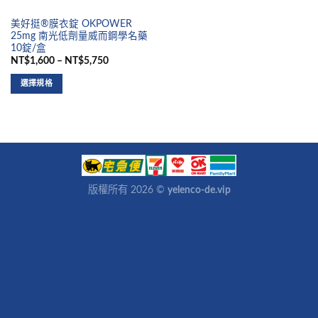
美好挺®膜衣錠 OKPOWER
25mg 南光低劑量威而鋼學名藥
10錠/盒
NT$1,600 – NT$5,750
選擇規格
版權所有 2026 ©
yelenco-de.vip