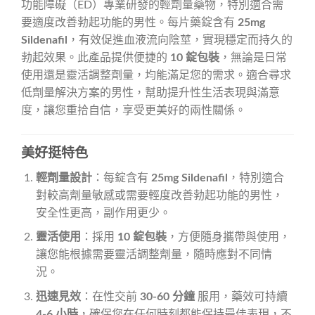
功能障礙（ED）專業研發的輕劑量藥物，特別適合需
要適度改善勃起功能的男性。每片藥錠含有
25mg
Sildenafil
，有效促進血液流向陰莖，實現穩定而持久的
勃起效果。此產品提供便捷的
10 錠包裝
，無論是日常
使用還是靈活調整劑量，均能滿足您的需求。適合尋求
低劑量解決方案的男性，幫助提升性生活表現與滿意
度，讓您重拾自信，享受更美好的兩性關係。
美好挺特色
輕劑量設計
：每錠含有
25mg Sildenafil
，特別適合
對較高劑量敏感或需要輕度改善勃起功能的男性，
安全性更高，副作用更少。
靈活使用
：採用
10 錠包裝
，方便隨身攜帶與使用，
讓您能根據需要靈活調整劑量，隨時應對不同情
況。
迅速見效
：在性交前
30-60 分鐘
服用，藥效可持續
4-6 小時
，確保您在任何時刻都能保持最佳表現，不