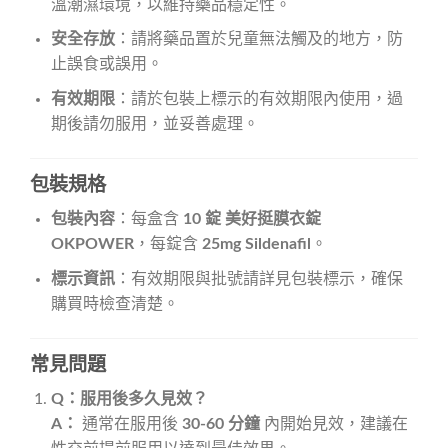
溫潮濕環境，以維持藥品穩定性。
安全存放
：請將藥品置於兒童無法觸及的地方，防
止誤食或誤用。
有效期限
：請於包裝上標示的有效期限內使用，過
期後請勿服用，並妥善處理。
包裝規格
包裝內容
：每盒含
10 錠 美好挺膜衣錠
OKPOWER
，每錠含
25mg Sildenafil
。
標示資訊
：有效期限與批號請詳見包裝標示，確保
購買時檢查清楚。
常見問題
Q：服用後多久見效？
A：
通常在服用後
30-60 分鐘
內開始見效，建議在