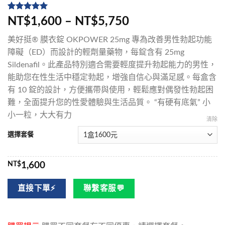
評分
5
5
/
NT$1,600 – NT$5,750
5，已有
位
顧客進行評
美好挺® 膜衣錠 OKPOWER 25mg 專為改善男性勃起功能
分
障礙（ED）而設計的輕劑量藥物，每錠含有 25mg
Sildenafil。此產品特別適合需要輕度提升勃起能力的男性，
能助您在性生活中穩定勃起，增強自信心與滿足感。每盒含
有 10 錠的設計，方便攜帶與使用，輕鬆應對偶發性勃起困
難，全面提升您的性愛體驗與生活品質。 “有硬有底氣” 小
小一粒，大大有力
清除
選擇套餐
NT$
1,600
直接下單⚡
聯繫客服💬