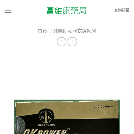
查詢訂單
首頁
/
壯陽助勃膜衣錠系列