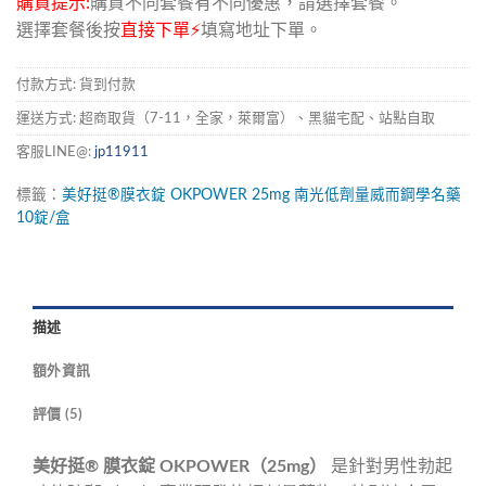
購買提示:
購買不同套餐有不同優惠，請選擇套餐。
選擇套餐後按
直接下單⚡
填寫地址下單。
付款方式: 貨到付款
運送方式: 超商取貨（7-11，全家，萊爾富）、黑貓宅配、站點自取
客服LINE@:
jp11911
標籤：
美好挺®膜衣錠
OKPOWER
25mg
南光低劑量威而鋼學名藥
10錠/盒
描述
額外資訊
評價 (5)
美好挺® 膜衣錠 OKPOWER（25mg）
是針對男性勃起