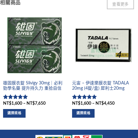
相關商品
查看更多
雄固膜衣錠 Slivigy 30mg｜必利
元宙 – 伊達樂膜衣錠 TADALA
勁學名藥 提升持久力 重拾自信
20mg (4錠/盒) 犀利士20mg
NT$1,600 – NT$7,650
NT$1,600 – NT$4,450
評分
5
滿
評分
5
滿
分 5
分 5
選擇規格
選擇規格