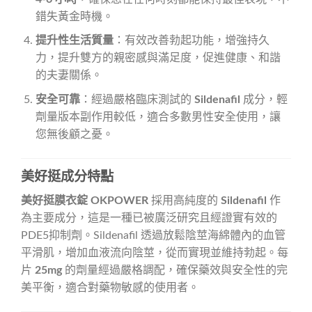
錯失黃金時機。
提升性生活質量
：有效改善勃起功能，增強持久
力，提升雙方的親密感與滿足度，促進健康、和諧
的夫妻關係。
安全可靠
：經過嚴格臨床測試的
Sildenafil
成分，輕
劑量版本副作用較低，適合多數男性安全使用，讓
您無後顧之憂。
美好挺成分特點
美好挺膜衣錠 OKPOWER
採用高純度的
Sildenafil
作
為主要成分，這是一種已被廣泛研究且經證實有效的
PDE5抑制劑。Sildenafil 透過放鬆陰莖海綿體內的血管
平滑肌，增加血液流向陰莖，從而實現並維持勃起。每
片
25mg
的劑量經過嚴格調配，確保藥效與安全性的完
美平衡，適合對藥物敏感的使用者。