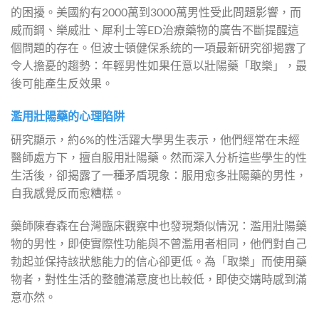
的困擾。美國約有2000萬到3000萬男性受此問題影響，而
威而鋼、樂威壯、犀利士等ED治療藥物的廣告不斷提醒這
個問題的存在。但波士頓健保系統的一項最新研究卻揭露了
令人擔憂的趨勢：年輕男性如果任意以壯陽藥「取樂」，最
後可能產生反效果。
濫用壯陽藥的心理陷阱
研究顯示，約6%的性活躍大學男生表示，他們經常在未經
醫師處方下，擅自服用壯陽藥。然而深入分析這些學生的性
生活後，卻揭露了一種矛盾現象：服用愈多壯陽藥的男性，
自我感覺反而愈糟糕。
藥師陳春森在台灣臨床觀察中也發現類似情況：濫用壯陽藥
物的男性，即使實際性功能與不曾濫用者相同，他們對自己
勃起並保持該狀態能力的信心卻更低。為「取樂」而使用藥
物者，對性生活的整體滿意度也比較低，即使交媾時感到滿
意亦然。