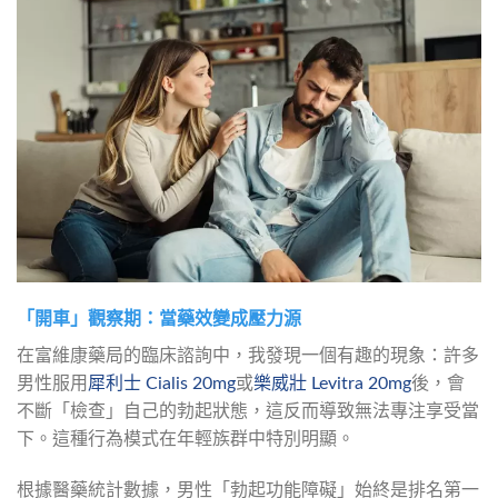
「開車」觀察期：當藥效變成壓力源
在富維康藥局的臨床諮詢中，我發現一個有趣的現象：許多
男性服用
犀利士 Cialis 20mg
或
樂威壯 Levitra 20mg
後，會
不斷「檢查」自己的勃起狀態，這反而導致無法專注享受當
下。這種行為模式在年輕族群中特別明顯。
根據醫藥統計數據，男性「勃起功能障礙」始終是排名第一