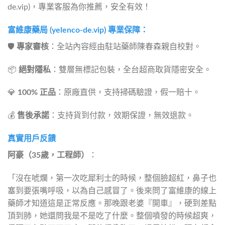
de.vip)，專業客服為你推薦，安全有效！
富維康藥局 (yelenco-de.vip) 專業保障：
🛡️
專家審核
：全站內容經由駐站藥師陳春森親自校對。
📦
絕對隱私
：雙層無標記包裝，全台超商取貨隱密安全。
💎
100% 正品
：原廠直供，支持掃碼驗證，假一賠十。
💰
售後承諾
：支持貨到付款，效期保證，無效退款。
真實用戶反饋
阿豪（35歲，工程師）
：
「沒在唬爛，第一次吃犀利士的時候，整個臉超紅，鼻子也
塞到要張嘴呼吸，以為自己感冒了。後來問了富維康的線上
藥師才知道這是正常反應。那晚跟老婆『開車』，硬到差點
頂到肺，她還問我是不是吃了什麼。整個噴發的時候超爽，