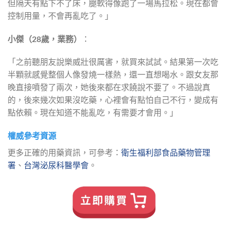
但隔天有點下不了床，腿軟得像跑了一場馬拉松。現在都會
控制用量，不會再亂吃了。」
小傑（28歲，業務）
：
「之前聽朋友說樂威壯很厲害，就買來試試。結果第一次吃
半顆就感覺整個人像發燒一樣熱，還一直想喝水。跟女友那
晚直接噴發了兩次，她後來都在求饒說不要了。不過說真
的，後來幾次如果沒吃藥，心裡會有點怕自己不行，變成有
點依賴。現在知道不能亂吃，有需要才會用。」
權威參考資源
更多正確的用藥資訊，可參考：
衛生福利部食品藥物管理
署
、
台灣泌尿科醫學會
。