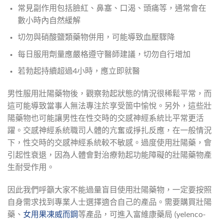
常見副作用包括臉紅、鼻塞、口渴、頭痛等，通常會在
數小時內自然緩解
切勿與硝酸鹽類藥物併用，可能導致血壓驟降
每日服用劑量應嚴格遵守醫師建議，切勿自行增加
若勃起持續超過4小時，應立即就醫
男性服用壯陽藥物後，觀察勃起狀態的情況很稀鬆平常，而
這可能導致當事人無法專注於享受箇中愉悅。另外，這些壯
陽藥物也可能讓男性在性交時的交感神經系統比平常更活
躍。交感神經系統職司人體的亢奮或掙扎反應，在一般情況
下，性交時的交感神經系統較不敏感。過度使用壯陽藥，會
引起性衰退，因為人體會對治療勃起功能障礙的壯陽藥物產
生耐受作用。
因此我們呼籲大家不能過量盲目使用壯陽藥物，一定要按照
自身需求找到專業人士選擇適合自己的產品。需要購買壯陽
藥、
女用果凍威而鋼
等產品，可進入富維康藥局 (yelenco-