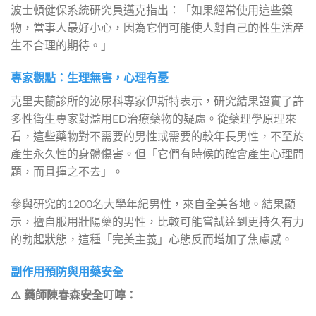
波士頓健保系統研究員邁克指出：「如果經常使用這些藥
物，當事人最好小心，因為它們可能使人對自己的性生活產
生不合理的期待。」
專家觀點：生理無害，心理有憂
克里夫蘭診所的泌尿科專家伊斯特表示，研究結果證實了許
多性衛生專家對濫用ED治療藥物的疑慮。從藥理學原理來
看，這些藥物對不需要的男性或需要的較年長男性，不至於
產生永久性的身體傷害。但「它們有時候的確會產生心理問
題，而且揮之不去」。
參與研究的1200名大學年紀男性，來自全美各地。結果顯
示，擅自服用壯陽藥的男性，比較可能嘗試達到更持久有力
的勃起狀態，這種「完美主義」心態反而增加了焦慮感。
副作用預防與用藥安全
⚠️ 藥師陳春森安全叮嚀：