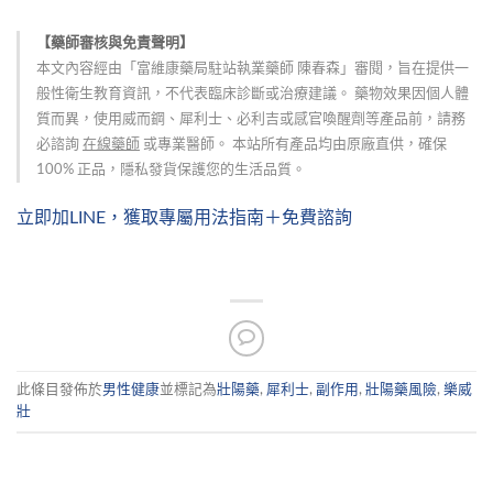
【藥師審核與免責聲明】
本文內容經由「富維康藥局駐站執業藥師 陳春森」審閱，旨在提供一
般性衛生教育資訊，不代表臨床診斷或治療建議。 藥物效果因個人體
質而異，使用威而鋼、犀利士、必利吉或感官喚醒劑等產品前，請務
必諮詢
在線藥師
或專業醫師。 本站所有產品均由原廠直供，確保
100% 正品，隱私發貨保護您的生活品質。
立即加LINE，獲取專屬用法指南＋免費諮詢
此條目發佈於
男性健康
並標記為
壯陽藥
,
犀利士
,
副作用
,
壯陽藥風險
,
樂威
壯