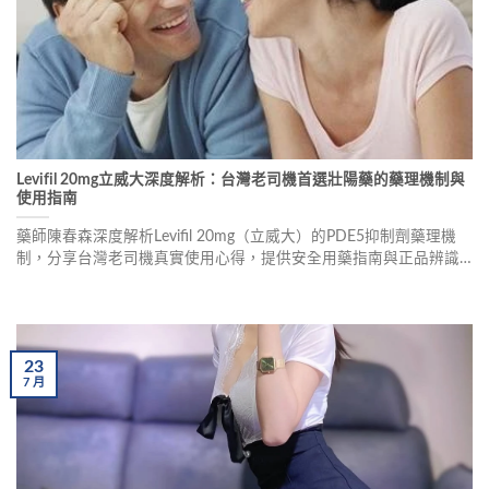
Levifil 20mg立威大深度解析：台灣老司機首選壯陽藥的藥理機制與
使用指南
藥師陳春森深度解析Levifil 20mg（立威大）的PDE5抑制劑藥理機
制，分享台灣老司機真實使用心得，提供安全用藥指南與正品辨識
方法，助您重拾性生活掌控感。
23
7
月