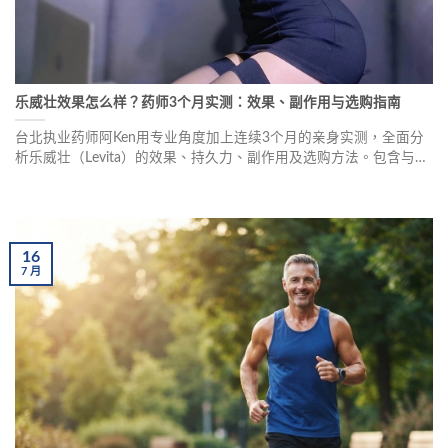
乐威壮效果怎么样？药师3个月实测：效果、副作用与选购指南
台北执业药师阿Ken用专业角度加上连续3个月的亲身实测，全面分
析乐威壮（Levita）的效果、持久力、副作用及选购方法。包含与威
而钢、犀利士的对比、真实使用记录、副作用应对方法、正品辨识
技巧，以及真实用户反馈，帮助大家做出明智选择。
16
7
月