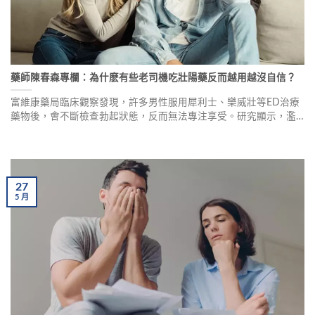
藥師陳春森專欄：為什麽有些老司機吃壯陽藥反而越用越沒自信？
富維康藥局臨床觀察發現，許多男性服用犀利士、樂威壯等ED治療
藥物後，會不斷檢查勃起狀態，反而無法專注享受。研究顯示，濫
用壯陽藥的年輕男性自我感覺更糟糕，對性生活滿意度較低。專家
提醒，這些藥物雖無永久性生理傷害，但可能產生心理問題。本文
詳述濫用壯陽藥的心理陷阱、副作用預防及用藥安全指南。
27
5
月