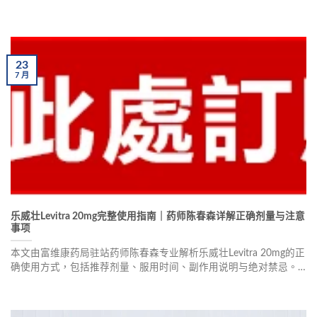
的选择与差异，并提供用药安全须知及日常预防保养建议，帮助男
性重拾性福生活。
23
7
月
乐威壮Levitra 20mg完整使用指南｜药师陈春森详解正确剂量与注意
事项
本文由富维康药局驻站药师陈春森专业解析乐威壮Levitra 20mg的正
确使用方式，包括推荐剂量、服用时间、副作用说明与绝对禁忌。
帮助男性朋友改善勃起功能障碍，重拾自信。同时提供生活改善建
议与真实用户评价，全面解答您的用药疑问。