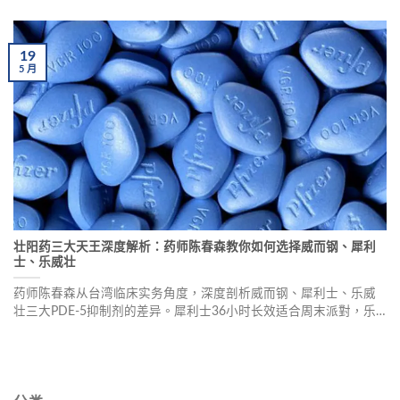
以快速起效見長。本文詳解三大品牌特色、副作用、用藥安全及真
實用戶回饋，助您選擇最適合的產品。
19
5
月
壮阳药三大天王深度解析：药师陈春森教你如何选择威而钢、犀利
士、乐威壮
药师陈春森从台湾临床实务角度，深度剖析威而钢、犀利士、乐威
壮三大PDE-5抑制剂的差异。犀利士36小时长效适合周末派對，乐
威壮10分钟快速起效適合臨時起意，威而钢临床验证最久是银髮族
首选。本文提供专业用藥建议及真实使用者分享，助您找到最适的
性福方案。