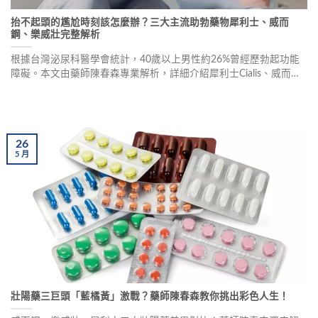
抬不起頭的尷尬時刻該怎麼辦？三大主流助勃藥物犀利士、威而
鋼、樂威壯完整解析
根據台灣泌尿科醫學會統計，40歲以上男性約26%曾經歷勃起功能
障礙。本文由藥師陳春森專業解析，詳細介紹犀利士Cialis、威而鋼
VIAGRA、樂威壯Levitra三大助勃藥物的作用機制、差異比較，以及
新型口溶錠的便利性。同時說明用藥禁忌、副作用注意事項，並分
享真實使用案例，幫助男性重拾自信。
26
5
月
壯陽藥三巨頭「藍橘黃」激戰？藥師陳春森教你挑出彩色人生！