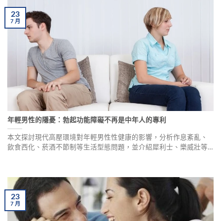
23
7
月
年輕男性的隱憂：勃起功能障礙不再是中年人的專利
本文探討現代高壓環境對年輕男性性健康的影響，分析作息紊亂、
飲食西化、菸酒不節制等生活型態問題，並介紹犀利士、樂威壯等
治療選項及其用藥安全注意事項，幫助年輕男性重拾「性福力」。
23
7
月