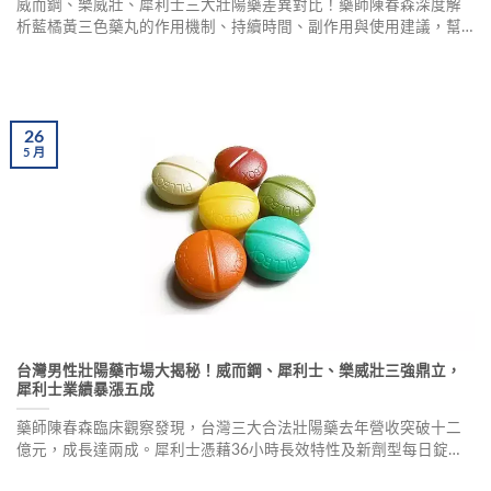
威而鋼、樂威壯、犀利士三大壯陽藥差異對比！藥師陳春森深度解
析藍橘黃三色藥丸的作用機制、持續時間、副作用與使用建議，幫
助你根據個人需求選擇最適合的產品，重回性福生活。
26
5
月
台灣男性壯陽藥市場大揭秘！威而鋼、犀利士、樂威壯三強鼎立，
犀利士業績暴漲五成
藥師陳春森臨床觀察發現，台灣三大合法壯陽藥去年營收突破十二
億元，成長達兩成。犀利士憑藉36小時長效特性及新劑型每日錠，
業績暴漲五成成為最大黑馬。威而鋼穩居龍頭佔七成市場，樂威壯