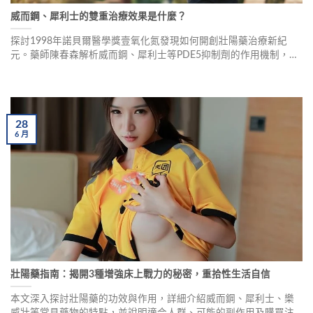
威而鋼、犀利士的雙重治療效果是什麼？
探討1998年諾貝爾醫學獎壹氧化氮發現如何開創壯陽藥治療新紀
元。藥師陳春森解析威而鋼、犀利士等PDE5抑制劑的作用機制，不
僅能改善勃起功能障礙，還能治療攝護腺肥大，實現壹石二鳥的雙
重療效。本文詳細說明用藥禁忌、副作用及真實用戶反饋。
28
6
月
壯陽藥指南：揭開3種增強床上戰力的秘密，重拾性生活自信
本文深入探討壯陽藥的功效與作用，詳細介紹威而鋼、犀利士、樂
威壯等常見藥物的特點，並說明適合人群、可能的副作用及購買注