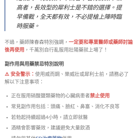
高者，長效型的犀利士是不錯的選擇。提
早備戰，全天都有效，不必提槍上陣時臨
時服藥。
不過，藥師陳春森特別強調，
一定要和專業醫師或藥師討論
後再使用
，千萬別自行亂服用壯陽藥就上場了！
副作用與用藥禁忌特別說明
⚠️ 安全警示：
使用威而鋼、樂威壯或犀利士前，請務必了
解以下注意事项：
正在服用硝酸鹽類藥物的心臟病患者
禁止使用
常見副作用包括：頭痛、臉紅、鼻塞、消化不良等
若勃起持續超過4小時，請立即就醫
酒精會影響藥效，建議避免大量飲酒