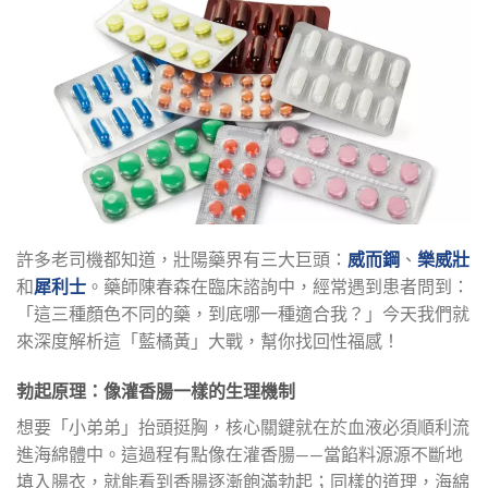
許多老司機都知道，壯陽藥界有三大巨頭：
威而鋼
、
樂威壯
和
犀利士
。藥師陳春森在臨床諮詢中，經常遇到患者問到：
「這三種顏色不同的藥，到底哪一種適合我？」今天我們就
來深度解析這「藍橘黃」大戰，幫你找回性福感！
勃起原理：像灌香腸一樣的生理機制
想要「小弟弟」抬頭挺胸，核心關鍵就在於血液必須順利流
進海綿體中。這過程有點像在灌香腸——當餡料源源不斷地
填入腸衣，就能看到香腸逐漸飽滿勃起；同樣的道理，海綿