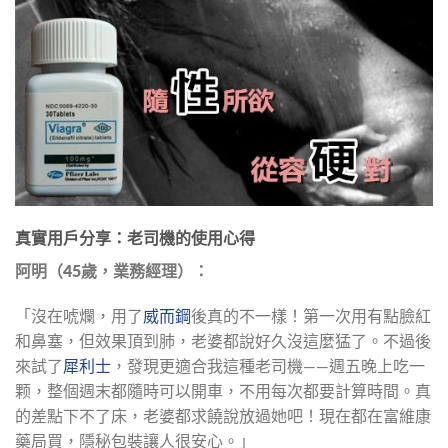
真實用戶分享：老司機的使用心得
阿明（45歲，業務經理）：
「沒在唬爛，用了
威而鋼
後真的不一樣！第一次用有點臉紅
和鼻塞，但效果頂到肺，老婆都說好久沒這麼猛了。不過後
來試了
犀利士
，發現更適合我這種老司機——週五晚上吃一
颗，整個週末都隨時可以開車，不用每次都要計算時間。真
的差點下不了床，老婆都求饒說放過她吧！現在都在富維康
藥局買，隱秘包裝讓人很安心。」