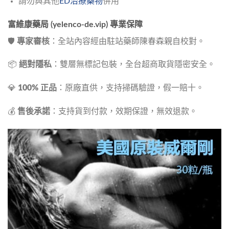
請勿與其他
ED治療藥物
併用
富維康藥局 (yelenco-de.vip) 專業保障
🛡️ 
專家審核
：全站內容經由駐站藥師陳春森親自校對。
📦 
絕對隱私
：雙層無標記包裝，全台超商取貨隱密安全。
💎 
100% 正品
：原廠直供，支持掃碼驗證，假一賠十。
💰 
售後承諾
：支持貨到付款，效期保證，無效退款。