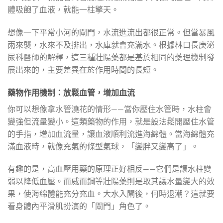
體吸飽了血液，就能一柱擎天。
想像一下平常小河的閘門，水流進流出都很正常。但當暴風
雨來襲，水來不及排出，水庫就會充滿水。根據林口長庚泌
尿科醫師的解釋，這三種壯陽藥都是基於相同的藥理機制發
展出來的，主要差異在於作用時間的長短。
藥物作用機制：放鬆血管，增加血流
你可以想像拿水管澆花的情形——當你壓住水管時，水柱會
變強但流量變小。這類藥物的作用，就是設法鬆開壓住水管
的手指，增加血流量，讓血液順利流進海綿體。當海綿體充
滿血液時，就像充氣的條型氣球，「變胖又變高了」。
有趣的是，高血壓用藥的原理正好相反——它們是讓水柱變
弱以降低血壓。而威而鋼等壯陽藥則是取其讓水量變大的效
果，使海綿體能充分充血。大水入閘後，何時退潮？這就要
看身體內平滑肌扮演的「閘門」角色了。