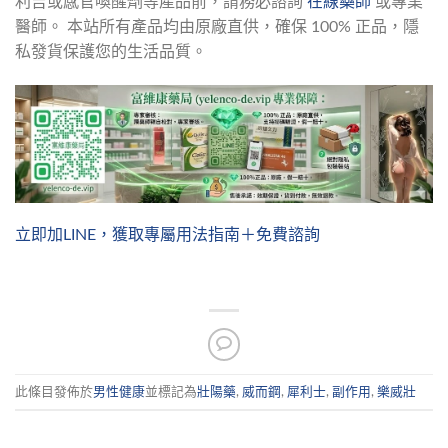
利吉或感官喚醒劑等產品前，請務必諮詢 
在線藥師
 或專業
醫師。 本站所有產品均由原廠直供，確保 100% 正品，隱
私發貨保護您的生活品質。
立即加LINE，獲取專屬用法指南＋免費諮詢
此條目發佈於
男性健康
並標記為
壯陽藥
,
威而鋼
,
犀利士
,
副作用
,
樂威壯