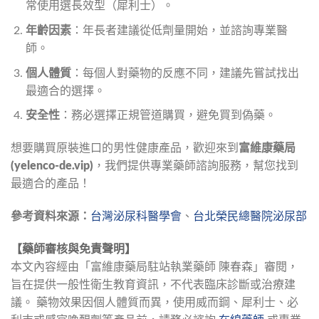
常使用選長效型（犀利士）。
年齡因素
：年長者建議從低劑量開始，並諮詢專業醫
師。
個人體質
：每個人對藥物的反應不同，建議先嘗試找出
最適合的選擇。
安全性
：務必選擇正規管道購買，避免買到偽藥。
想要購買原裝進口的男性健康產品，歡迎來到
富維康藥局 
(yelenco-de.vip)
，我們提供專業藥師諮詢服務，幫您找到
最適合的產品！
參考資料來源：
台灣泌尿科醫學會
、
台北榮民總醫院泌尿部
【藥師審核與免責聲明】
本文內容經由「富維康藥局駐站執業藥師 陳春森」審閱，
旨在提供一般性衛生教育資訊，不代表臨床診斷或治療建
議。 藥物效果因個人體質而異，使用威而鋼、犀利士、必