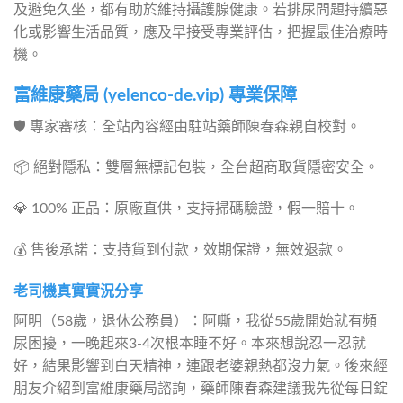
及避免久坐，都有助於維持攝護腺健康。若排尿問題持續惡
化或影響生活品質，應及早接受專業評估，把握最佳治療時
機。
富維康藥局 (yelenco-de.vip) 專業保障
🛡️ 專家審核：全站內容經由駐站藥師陳春森親自校對。
📦 絕對隱私：雙層無標記包裝，全台超商取貨隱密安全。
💎 100% 正品：原廠直供，支持掃碼驗證，假一賠十。
💰 售後承諾：支持貨到付款，效期保證，無效退款。
老司機真實實況分享
阿明（58歲，退休公務員）：阿嘶，我從55歲開始就有頻
尿困擾，一晚起來3-4次根本睡不好。本來想說忍一忍就
好，結果影響到白天精神，連跟老婆親熱都沒力氣。後來經
朋友介紹到富維康藥局諮詢，藥師陳春森建議我先從每日錠