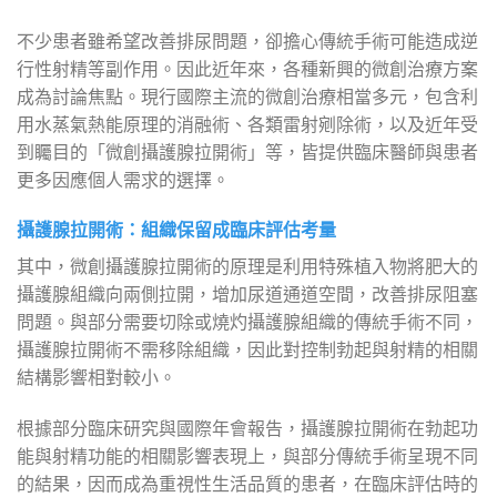
不少患者雖希望改善排尿問題，卻擔心傳統手術可能造成逆
行性射精等副作用。因此近年來，各種新興的微創治療方案
成為討論焦點。現行國際主流的微創治療相當多元，包含利
用水蒸氣熱能原理的消融術、各類雷射剜除術，以及近年受
到矚目的「微創攝護腺拉開術」等，皆提供臨床醫師與患者
更多因應個人需求的選擇。
攝護腺拉開術：組織保留成臨床評估考量
其中，微創攝護腺拉開術的原理是利用特殊植入物將肥大的
攝護腺組織向兩側拉開，增加尿道通道空間，改善排尿阻塞
問題。與部分需要切除或燒灼攝護腺組織的傳統手術不同，
攝護腺拉開術不需移除組織，因此對控制勃起與射精的相關
結構影響相對較小。
根據部分臨床研究與國際年會報告，攝護腺拉開術在勃起功
能與射精功能的相關影響表現上，與部分傳統手術呈現不同
的結果，因而成為重視性生活品質的患者，在臨床評估時的