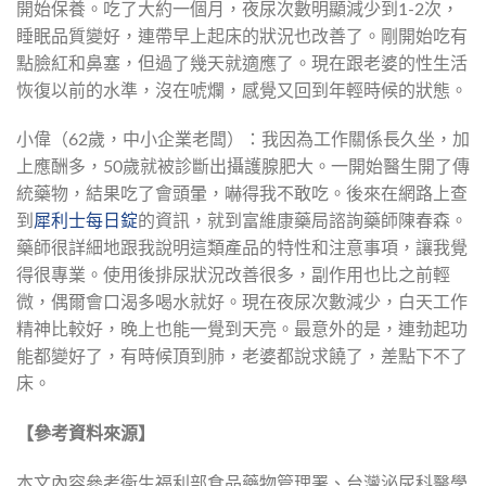
開始保養。吃了大約一個月，夜尿次數明顯減少到1-2次，
睡眠品質變好，連帶早上起床的狀況也改善了。剛開始吃有
點臉紅和鼻塞，但過了幾天就適應了。現在跟老婆的性生活
恢復以前的水準，沒在唬爛，感覺又回到年輕時候的狀態。
小偉（62歲，中小企業老闆）：我因為工作關係長久坐，加
上應酬多，50歲就被診斷出攝護腺肥大。一開始醫生開了傳
統藥物，結果吃了會頭暈，嚇得我不敢吃。後來在網路上查
到
犀利士每日錠
的資訊，就到富維康藥局諮詢藥師陳春森。
藥師很詳細地跟我說明這類產品的特性和注意事項，讓我覺
得很專業。使用後排尿狀況改善很多，副作用也比之前輕
微，偶爾會口渴多喝水就好。現在夜尿次數減少，白天工作
精神比較好，晚上也能一覺到天亮。最意外的是，連勃起功
能都變好了，有時候頂到肺，老婆都說求饒了，差點下不了
床。
【參考資料來源】
本文內容參考衛生福利部食品藥物管理署、台灣泌尿科醫學