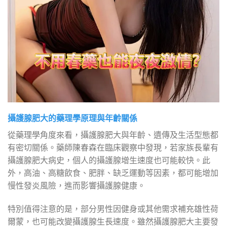
攝護腺肥大的藥理學原理與年齡關係
從藥理學角度來看，攝護腺肥大與年齡、遺傳及生活型態都
有密切關係。藥師陳春森在臨床觀察中發現，若家族長輩有
攝護腺肥大病史，個人的攝護腺增生速度也可能較快。此
外，高油、高糖飲食、肥胖、缺乏運動等因素，都可能增加
慢性發炎風險，進而影響攝護腺健康。
特別值得注意的是，部分男性因健身或其他需求補充雄性荷
爾蒙，也可能改變攝護腺生長速度。雖然攝護腺肥大主要發