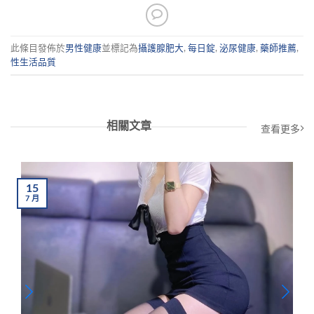
此條目發佈於
男性健康
並標記為
攝護腺肥大
,
每日錠
,
泌尿健康
,
藥師推薦
,
性生活品質
相關文章
查看更多
15
7
月