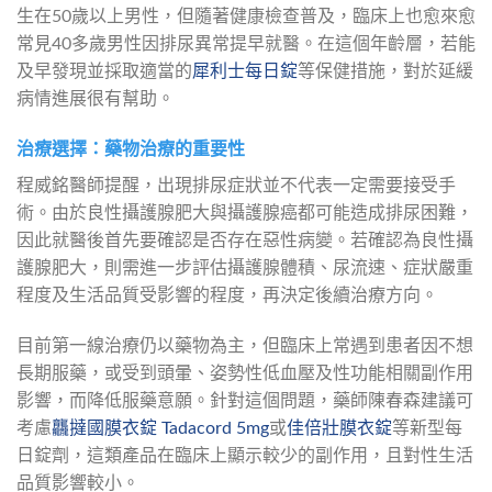
生在50歲以上男性，但隨著健康檢查普及，臨床上也愈來愈
常見40多歲男性因排尿異常提早就醫。在這個年齡層，若能
及早發現並採取適當的
犀利士每日錠
等保健措施，對於延緩
病情進展很有幫助。
治療選擇：藥物治療的重要性
程威銘醫師提醒，出現排尿症狀並不代表一定需要接受手
術。由於良性攝護腺肥大與攝護腺癌都可能造成排尿困難，
因此就醫後首先要確認是否存在惡性病變。若確認為良性攝
護腺肥大，則需進一步評估攝護腺體積、尿流速、症狀嚴重
程度及生活品質受影響的程度，再決定後續治療方向。
目前第一線治療仍以藥物為主，但臨床上常遇到患者因不想
長期服藥，或受到頭暈、姿勢性低血壓及性功能相關副作用
影響，而降低服藥意願。針對這個問題，藥師陳春森建議可
考慮
龘撻國膜衣錠 Tadacord 5mg
或
佳倍壯膜衣錠
等新型每
日錠劑，這類產品在臨床上顯示較少的副作用，且對性生活
品質影響較小。