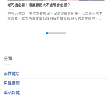
老司機必看！攝護腺肥大不處理會怎樣？
許多50歲以上男性常有夜尿、尿流變細等困擾，以為是正常老
化現象。本文由專業藥師詳細解析攝護腺肥大的潛在風險，包
含雷射手術與微創治療等精準療法，並提供日常保養建議與安
全用藥指南，幫助您找回暢快人生。
分類
兩性健康
男性健康
藥品保健