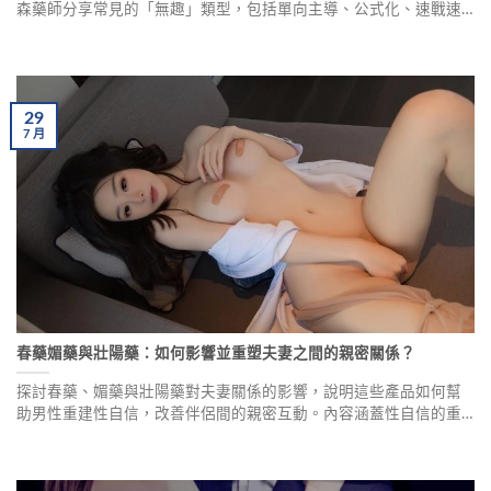
森藥師分享常見的「無趣」類型，包括單向主導、公式化、速戰速
決等模式，並提供視覺刺激、環境營造、嗅覺體驗等日常加溫技
巧，以及改變地點、情趣用品、角色扮演等探索新刺激的方法，幫
助伴侶重燃親密火花。
29
7
月
春藥媚藥與壯陽藥：如何影響並重塑夫妻之間的親密關係？
探討春藥、媚藥與壯陽藥對夫妻關係的影響，說明這些產品如何幫
助男性重建性自信，改善伴侶間的親密互動。內容涵蓋性自信的重
要性、助性產品的作用機制、正確使用原則，以及如何挑選安全可
靠的購買管道。