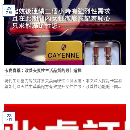
29
7
月
卡宴春藥：改善夫妻性生活品質的最佳選擇
現代生活壓力導致許多夫妻面臨性冷淡困擾，本文深入探討卡宴春
藥如何以天然中草藥配方有效提升女性性欲、改善性功能低下問
題。藥師陳春森建議選擇中草藥成分產品，安全性更高、副作用更
低，並提供正規選購管道與使用建議，幫助夫妻重拾親密關係。
23
7
月