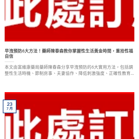
早洩預防6大方法！藥師陳春森教你掌握性生活黃金時間，重拾性福
自信
本文由富維康藥局藥師陳春森分享早洩預防的6大實用方法，包括調
整性生活時機、節制房事、夫妻協作、降低刺激強度、正確性教育
及陰囊牽拉法，幫助男性朋友重拾性福自信。
23
7
月