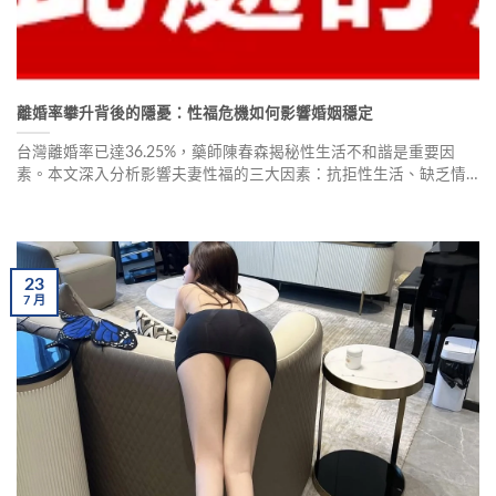
離婚率攀升背後的隱憂：性福危機如何影響婚姻穩定
台灣離婚率已達36.25%，藥師陳春森揭秘性生活不和諧是重要因
素。本文深入分析影響夫妻性福的三大因素：抗拒性生活、缺乏情
趣、性功能障礙（早洩）。根據亞太性行為調研，89%男性和81%女
性認為早洩嚴重影響兩性關係。文章介紹必利勁等專業治療方案，
分享真實改善案例，提供富維康藥局專業隱密諮詢管道，助您重拾
性福人生。
23
7
月