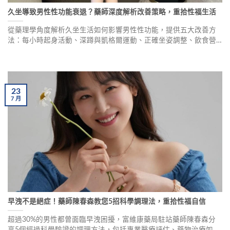
久坐導致男性性功能衰退？藥師深度解析改善策略，重拾性福生活
從藥理學角度解析久坐生活如何影響男性性功能，提供五大改善方
法：每小時起身活動、深蹲與凱格爾運動、正確坐姿調整、飲食營
養補充、充足睡眠。幫助30-50歲上班族重拾性福，含威而鋼等ED
治療藥物專業建議。
23
7
月
早洩不是絕症！藥師陳春森教您5招科學調理法，重拾性福自信
超過30%的男性都曾面臨早洩困擾，富維康藥局駐站藥師陳春森分
享5個經過科學驗證的調理方法，包括專業醫療評估、藥物治療如必