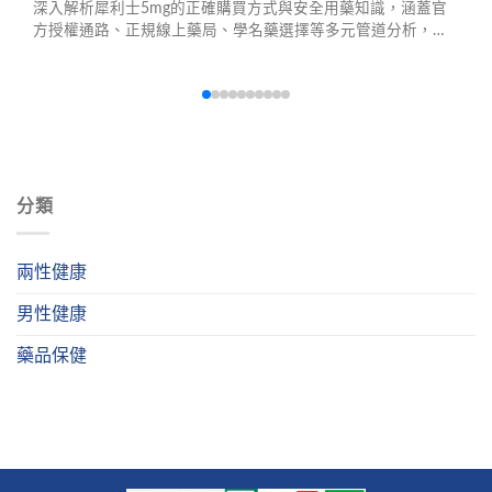
深入解析犀利士5mg的正確購買方式與安全用藥知識，涵蓋官
方授權通路、正規線上藥局、學名藥選擇等多元管道分析，並
提供假藥辨識方法與劑量選擇建議，協助男性朋友安心購藥、
重拾自信。
分類
兩性健康
男性健康
藥品保健