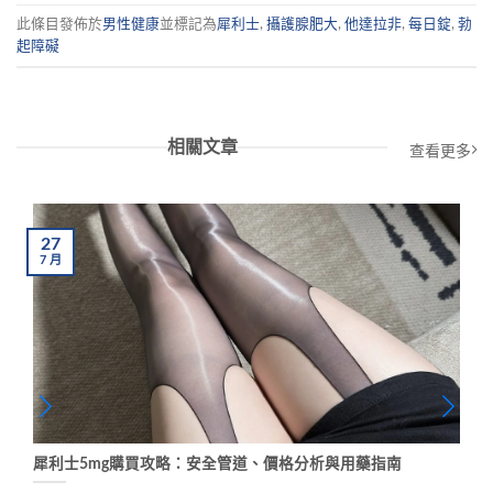
此條目發佈於
男性健康
並標記為
犀利士
,
攝護腺肥大
,
他達拉非
,
每日錠
,
勃
起障礙
相關文章
查看更多
27
7
月
犀利士5mg購買攻略：安全管道、價格分析與用藥指南