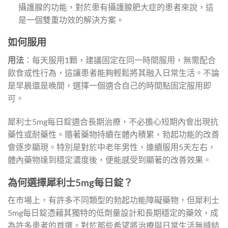
攝護腺的功能，對於患有攝護腺肥大症的患者來說，這
是一個雙重功效的解決方案。
如何服用
用法
：每天服用1顆，建議固定在同一時間服用，無需配合
飲食或性行為，這讓患者能夠輕鬆將其融入日常生活。不論
是早晨還是晚間，選擇一個適合自己的時間點固定服用即
可。
犀利士5mg每日錠適合長期治療，不必擔心短期內會出現抗
藥性或耐藥性。隨著藥物持續在體內積累，勃起功能的改善
會逐步顯現。特別是對於中老年男性，連續服用5天左右，
體內藥物達到穩定濃度後，便能感受到顯著的改善效果。
為何選擇犀利士5mg每日錠？
在市場上，有許多不同類型的勃起功能障礙藥物，但犀利士
5mg每日錠憑藉其獨特的低劑量設計和長期穩定的藥效，成
為許多患者的首選。對於那些希望將治療與日常生活無縫結