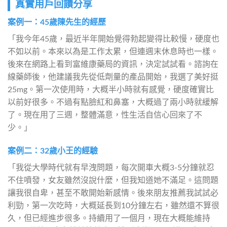
真實用戶回饋分享
案例一：45歲陳先生的經歷
「我今年45歲，最近半年開始覺得勃起變得比較慢，硬度也
不如以前。本來以為是工作太累，但連週末休息時也一樣。
後來在網路上看到富維康藥局的資訊，決定試試看。諮詢在
線藥師後，他建議我先從低劑量的產品開始，我選了美好挺
25mg。第一次使用時，大概半小時就有感覺，硬度確實比
以前好很多。不過有點臉紅和鼻塞，大概過了兩小時就緩解
了。現在用了三週，整體滿意，性生活自信心回來了不
少。」
案例二：32歲小王的經驗
「我從大學時代就有早洩問題，每次開車大概3-5分鐘就忍
不住噴發，女友雖然沒說什麼，但我知道她不滿足。這問題
讓我很自卑，甚至不敢開始新感情。後來朋友推薦我試試必
利勁，第一次吃時，大概延長到10分鐘左右，雖然還不算很
久，但已經進步很多。持續用了一個月，現在大概能維持