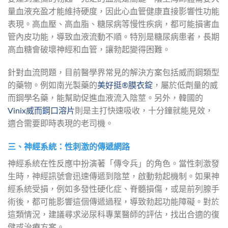
量血液充盈才能維持硬度，因此心血管健康直接影響性功能
表現。高血壓、高血脂、糖尿病等慢性疾病，都可能損害血
管內皮功能，導致血液流動不順。特別是糖尿病患者，長期
高血糖會破壞神經和血管，讓勃起變得困難。
針對血流問題，目前醫學界常見的解決方案包括威而鋼類型
的藥物。例如南光製藥的
美好挺®膜衣錠
，屬於低劑量的威
而鋼學名藥，能幫助促進血液流入陰莖。另外，韓國的
Vinix威而鋼口溶片
則是主打快速吸收，十分鐘就能見效，
適合需要即時表現的老司機。
三、神經系統：性刺激的傳遞網路
神經系統在性反應中扮演著「傳令兵」的角色。當性刺激發
生時，神經訊號會迅速傳遞到陰莖，啟動勃起機制。如果神
經系統受損，例如多發性硬化症、脊髓損傷，或是前列腺手
術後，都可能影響這個傳遞過程，導致勃起功能障礙。對於
這類情況，建議尋求泌尿科專業醫師的評估，找出合適的復
健或治療方案。