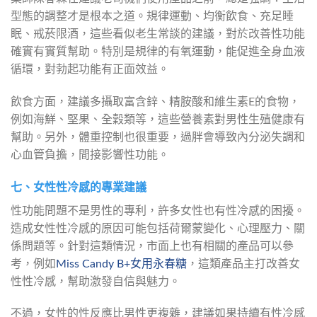
型態的調整才是根本之道。規律運動、均衡飲食、充足睡
眠、戒菸限酒，這些看似老生常談的建議，對於改善性功能
確實有實質幫助。特別是規律的有氧運動，能促進全身血液
循環，對勃起功能有正面效益。
飲食方面，建議多攝取富含鋅、精胺酸和維生素E的食物，
例如海鮮、堅果、全穀類等，這些營養素對男性生殖健康有
幫助。另外，體重控制也很重要，過胖會導致內分泌失調和
心血管負擔，間接影響性功能。
七、女性性冷感的專業建議
性功能問題不是男性的專利，許多女性也有性冷感的困擾。
造成女性性冷感的原因可能包括荷爾蒙變化、心理壓力、關
係問題等。針對這類情況，市面上也有相關的產品可以參
考，例如
Miss Candy B+女用永春糖
，這類產品主打改善女
性性冷感，幫助激發自信與魅力。
不過，女性的性反應比男性更複雜，建議如果持續有性冷感