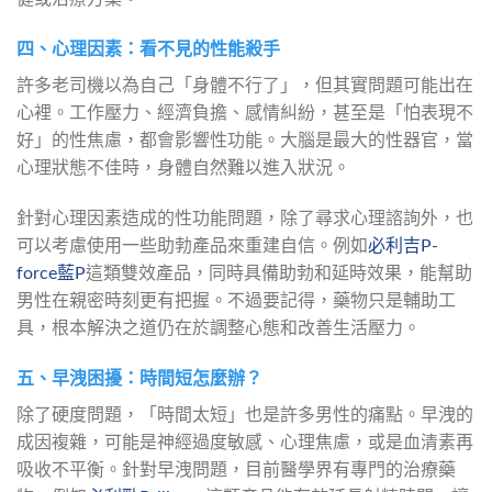
四、心理因素：看不見的性能殺手
許多老司機以為自己「身體不行了」，但其實問題可能出在
心裡。工作壓力、經濟負擔、感情糾紛，甚至是「怕表現不
好」的性焦慮，都會影響性功能。大腦是最大的性器官，當
心理狀態不佳時，身體自然難以進入狀況。
針對心理因素造成的性功能問題，除了尋求心理諮詢外，也
可以考慮使用一些助勃產品來重建自信。例如
必利吉P-
force藍P
這類雙效產品，同時具備助勃和延時效果，能幫助
男性在親密時刻更有把握。不過要記得，藥物只是輔助工
具，根本解決之道仍在於調整心態和改善生活壓力。
五、早洩困擾：時間短怎麼辦？
除了硬度問題，「時間太短」也是許多男性的痛點。早洩的
成因複雜，可能是神經過度敏感、心理焦慮，或是血清素再
吸收不平衡。針對早洩問題，目前醫學界有專門的治療藥