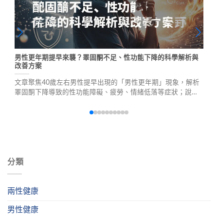
男性更年期提早來襲？睪固酮不足、性功能下降的科學解析與
改善方案
文章聚焦40歲左右男性提早出現的「男性更年期」現象，解析
睪固酮下降導致的性功能障礙、疲勞、情緒低落等症狀；說明
抽血診斷標準（<300–350 ng/dL）、安全補充治療方式及潛在
風險；並強調藥師專業評估必要性，避免自行用藥。附真實用
藥經驗與正規醫療建議。
分類
兩性健康
男性健康