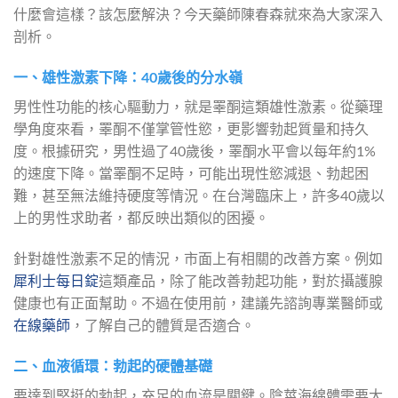
什麼會這樣？該怎麼解決？今天藥師陳春森就來為大家深入
剖析。
一、雄性激素下降：40歲後的分水嶺
男性性功能的核心驅動力，就是睪酮這類雄性激素。從藥理
學角度來看，睪酮不僅掌管性慾，更影響勃起質量和持久
度。根據研究，男性過了40歲後，睪酮水平會以每年約1%
的速度下降。當睪酮不足時，可能出現性慾減退、勃起困
難，甚至無法維持硬度等情況。在台灣臨床上，許多40歲以
上的男性求助者，都反映出類似的困擾。
針對雄性激素不足的情況，市面上有相關的改善方案。例如
犀利士每日錠
這類產品，除了能改善勃起功能，對於攝護腺
健康也有正面幫助。不過在使用前，建議先諮詢專業醫師或
在線藥師
，了解自己的體質是否適合。
二、血液循環：勃起的硬體基礎
要達到堅挺的勃起，充足的血流是關鍵。陰莖海綿體需要大