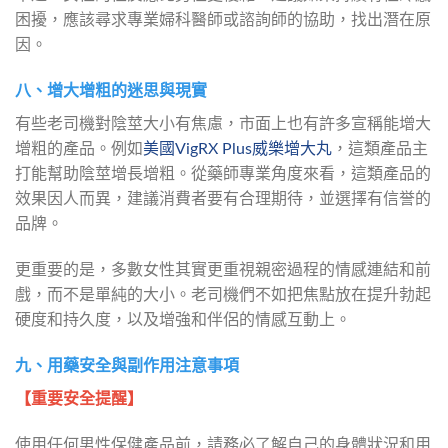
困擾，應該尋求專業婦科醫師或諮詢師的協助，找出潛在原
因。
八、增大增粗的迷思與現實
有些老司機對陰莖大小有焦慮，市面上也有許多宣稱能增大
增粗的產品。例如
美國VigRX Plus威樂增大丸
，這類產品主
打能幫助陰莖增長增粗。從藥師專業角度來看，這類產品的
效果因人而異，建議消費者要有合理期待，並選擇有信誉的
品牌。
更重要的是，多數女性其實更重視親密過程的情感連結和前
戲，而不是單純的大小。老司機們不如把焦點放在提升勃起
硬度和持久度，以及增強和伴侶的情感互動上。
九、用藥安全與副作用注意事項
【重要安全提醒】
使用任何男性保健產品前，請務必了解自己的身體狀況和用