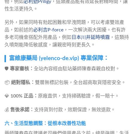
物，例如
必利勁Priligy
，這類產品能有效延長射精時間，讓
性生活更持久。
另外，如果同時有勃起困難和早洩問題，可以考慮雙效產
品，如前述的
必利吉P-force
，一次解決兩大困擾。也有許
多老司機會搭配外用產品，例如
日本川井延時噴霧
，這類持
久噴劑能降低敏感度，讓親密時刻更長久。
富維康藥局 (yelenco-de.vip) 專業保障：
🛡️
專家審核：
全站內容經由駐站藥師陳春森親自校對。
📦
絕對隱私：
雙層無標記包裝，全台超商取貨隱密安全。
💎
100% 正品：
原廠直供，支持掃碼驗證，假一賠十。
💰
售後承諾：
支持貨到付款，效期保證，無效退款。
六、生活型態調整：從根本改善性功能
藥師陳春森在建議老司機們使用產品之前，總是強調：生活