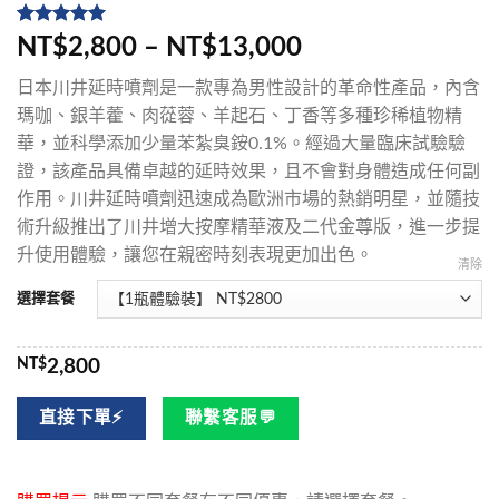
評分
5
5
/
NT$2,800 – NT$13,000
5，已有
位
顧客進行評
日本川井延時噴劑是一款專為男性設計的革命性產品，內含
分
瑪咖、銀羊藿、肉蓯蓉、羊起石、丁香等多種珍稀植物精
華，並科學添加少量苯紮臭銨0.1%。經過大量臨床試驗驗
證，該產品具備卓越的延時效果，且不會對身體造成任何副
作用。川井延時噴劑迅速成為歐洲市場的熱銷明星，並隨技
術升級推出了川井增大按摩精華液及二代金尊版，進一步提
升使用體驗，讓您在親密時刻表現更加出色。
清除
選擇套餐
NT$
2,800
直接下單⚡
聯繫客服💬