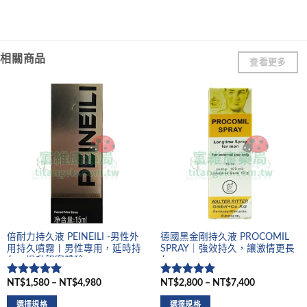
相關商品
查看更多
倍耐力持久液 PEINEILI -男性外
德國黑金剛持久液 PROCOMIL
用持久噴霧丨男性專用，延時持
SPRAY｜強效持久，讓激情更長
久，提升親密體驗
久
NT$1,580 – NT$4,980
NT$2,800 – NT$7,400
評分
5
滿
評分
5
滿
分 5
分 5
選擇規格
選擇規格