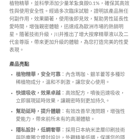
植物精華，並科學添加少量苯紮臭銨0.1%，確保其高效
性與使用安全性。經過多次臨床試驗，證明該產品無任
何副作用，效果顯著，使用後即見效，幫助男性延長性
愛時間，增強親密體驗，迅速成為歐洲市場的熱銷明
星。隨著技術升級，川井推出了增大按摩精華液以及二
代金尊版，帶來更加升級的體驗，為您打造完美的性愛
表現。
產品亮點
植物精華，安全可靠
：內含瑪咖、銀羊藿等多種珍
稀植物成分，溫和不刺激，讓您安心使用。
快速吸收，效果卓越
：高效配方，噴後迅速吸收，
立即展現延時效果，讓親密時刻更加持久。
幫助延時，提升體驗
：有效改善早洩問題，增強性
愛能力，帶來前所未有的高潮體驗。
隱私設計，低調奢華
：採用日本納米塗層印刷技術
與防塵獨立煙封設計，外觀精美低調，保護您的隱