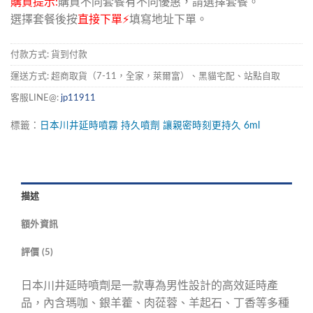
購買提示:
購買不同套餐有不同優惠，請選擇套餐。
選擇套餐後按
直接下單⚡
填寫地址下單。
付款方式: 貨到付款
運送方式: 超商取貨（7-11，全家，萊爾富）、黑貓宅配、站點自取
客服LINE@:
jp11911
標籤：
日本川井延時噴霧
持久噴劑
讓親密時刻更持久
6ml
描述
額外資訊
評價 (5)
日本川井延時噴劑是一款專為男性設計的高效延時產
品，內含瑪咖、銀羊藿、肉蓯蓉、羊起石、丁香等多種