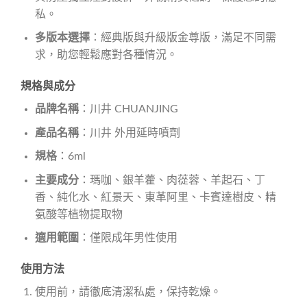
私。
多版本選擇
：經典版與升級版金尊版，滿足不同需
求，助您輕鬆應對各種情況。
規格與成分
品牌名稱
：川井 CHUANJING
產品名稱
：川井 外用延時噴劑
規格
：6ml
主要成分
：瑪咖、銀羊藿、肉蓯蓉、羊起石、丁
香、純化水、紅景天、東革阿里、卡賓達樹皮、精
氨酸等植物提取物
適用範圍
：僅限成年男性使用
使用方法
使用前，請徹底清潔私處，保持乾燥。