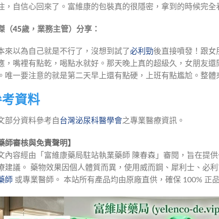
住，自信心回來了。富維康的包裝真的很隱密，拿到的時候完全
傑（45歲，業務主管）分享：
本來以為自己就是不行了，沒想到試了
必利勁
後直接噴發！跟女
應，嘴裡有點乾，喝點水就好。那天晚上真的超級久，女朋友還
。唯一要注意的就是第二天早上還有點硬，上班有點尷尬。整體
參考資料
文部分資料參考自
台灣泌尿科醫學會
之專業醫療資訊。
藥師審核與免責聲明】
文內容經由「富維康藥局駐站執業藥師 陳春森」審閱，旨在提
療建議。 藥物效果因個人體質而異，使用威而鋼、犀利士、必利
藥師
 或專業醫師。 本站所有產品均由原廠直供，確保 100% 