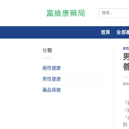
搜
尋
關
鍵
首頁
全部
字:
男
分類
兩性健康
男性健康
發
藥品保健
「
『
『
到