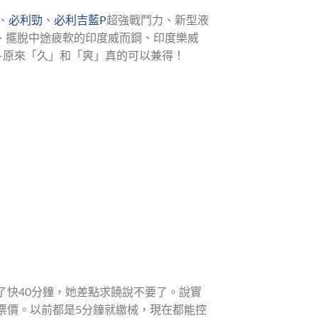
、
必利勁
、
必利吉藍P
超強戰鬥力、新型液
、擺脫中途疲軟的印度威而鋼、印度樂威
—原來「久」和「爽」真的可以兼得！
了快40分鐘，她差點求饒說不要了。說實
票價。以前都是5分鐘就繳械，現在都能控