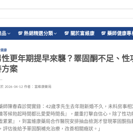
產品
💯 熱銷精選分類
💯 關於富維康
💯 藥師健康專
性健康
男性更年期提早來襲？睪固酮不足、性
善方案
佈於
2026-04-12
作者：
富維康藥局
藥師陳春森診間實錄：42歲李先生去年剛新婚不久，未料房事相
連等候勃起時間都比愛愛時間長』，嚴重打擊自信心。除了性功
虛累累』，到富維康藥局合作醫院安排抽血檢測才發現睪固酮指
，評估後給予睪固酮補充治療，改善相關癥狀。」