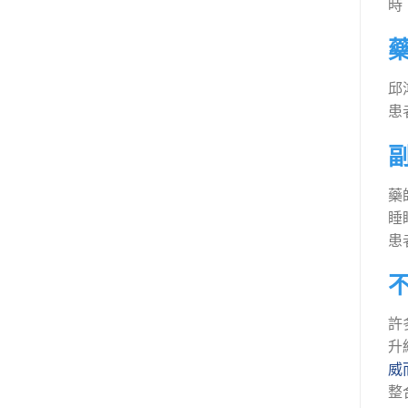
時
邱
患
藥
睡
患
許
升
威而
整