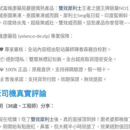
試富維康藥局嚴選熾熱產品：
雙效犀利士
王者之選王牌銷量NO1
威泰國果凍、泰國果凍威而鋼、犀利士5mg每日錠、印度藍蝌蚪
、印度綠水鬼、超級樂威壯、雙效威而鋼。這些產品你會發現—
康藥局 (yelenco-de.vip) 專業保障：
🛡️ 專家審核：全站內容經由駐站藥師陳春森親自校對。
📦 絕對隱私：雙層無標記包裝，全台超商取貨隱密安全。
💎 100% 正品：原廠直供，支持掃碼驗證，假一賠十。
💰 售後承諾：支持貨到付款，效期保證，無效退款。
老司機真實評論
明（38歲，工程師）分享：
沒在唬爛！吃了
雙效犀利士
後，真的直接頂到肺！跟老婆那晚做
，剛開始有點臉紅、鼻塞，但大概半小時就退了，效果絕對值回