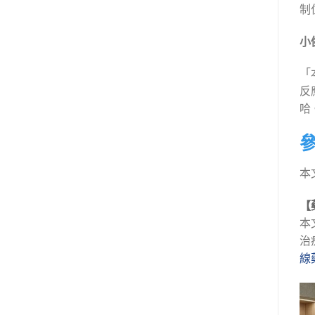
制
小
「
反
哈
本
【
本
治
線