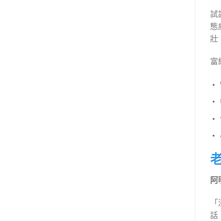
試
態
壯
富維
阿
「
話