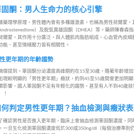
睪固酮：男人生命力的核心引擎
據藥理學原理，男性體內會有多種雄激素，也稱為男性荷爾蒙，
Androstenedione）及脫氫異雄固酮（DHEA）等。藥師
荷爾蒙，其作用十分廣泛，與人體肌肉脂肪組成、心血管內皮細
功能、甚至情緒壓力皆有相關性。
性更年期的年齡趨勢
鴻傑提到，睪固酮分泌濃度高峰期約在15至30歲，隨著年齡增加
出現較明顯的「男性更年期」癥狀，約到45至55歲間會更加明
慣影響，國人睪固酮不足有年輕化的趨勢，甚至有人不到40歲
」！
如何判定男性更年期？抽血檢測與癥狀表
了確認男性是否進入更年期，臨床上會抽血檢測睪固酮濃度，同
，一旦生化檢測睪固酮濃度低於300或350ng/dl（每個治療