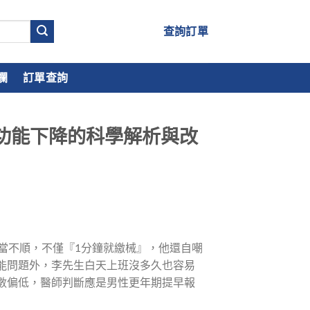
查詢訂單
欄
訂單查詢
功能下降的科學解析與改
當不順，不僅『1分鐘就繳械』，他還自嘲
能問題外，李先生白天上班沒多久也容易
數偏低，醫師判斷應是男性更年期提早報