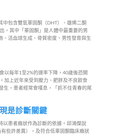
其中包含雙氫睪固酮（DHT）、雄烯二酮
陳春森指出，其中「睪固酮」是人體中最重要的男
胞、活血球生成、骨質密度、男性發育與生
會以每年1至2%的速率下降，40歲後恐開
顯。加上近年來受到壓力、肥胖及不良飲食
就發生，患者經常會嘆息，「抓不住青春的尾
現是診斷關鍵
時以患者癥狀作為診斷的依據。邱鴻傑說
準則仍有些許差異），及符合低睪固酮臨床癥狀