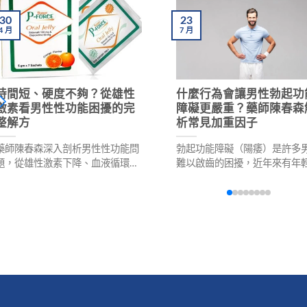
30
23
4
月
7
月
時間短、硬度不夠？從雄性
什麼行為會讓男性勃起功
激素看男性性功能困擾的完
障礙更嚴重？藥師陳春森
整解方
析常見加重因子
藥師陳春森深入剖析男性性功能問
勃起功能障礙（陽痿）是許多
題，從雄性激素下降、血液循環、
難以啟齒的困擾，近年來有年
神經系統、心理因素等多個角度，
趨勢。本文由藥師陳春森解析
提供專業的改善建議與解決方案，
常見加重因子，包括不良生活
包含犀利士、威而鋼等產品說明及
（吸菸、喝酒、久坐、熬夜）
用藥安全提醒。
食失調、心理壓力、不當用藥
幫助男性及早注意、及早調整
拾性福生活。