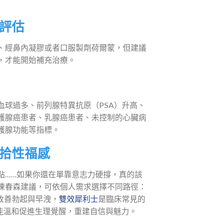
評估
、經鼻內凝膠或者口服製劑荷爾蒙，但建議
，才能開始補充治療。
球過多、前列腺特異抗原（PSA）升高、
護腺癌患者、乳腺癌患者、未控制的心臟病
護腺功能等指標。
拾性福感
點……如果你還在單靠意志力硬撐，真的該
陳春森建議，可依個人需求選擇不同路徑：
改善勃起與早洩，
雙效犀利士
是臨床常見的
能溫和促進生理覺醒，重建自信與魅力。