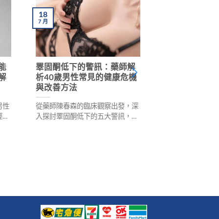
18
15
7
月
7
月
能
睪固酮低下的警訊：藥師解
30歲後男性體
解
析40歲男性常見的健康危機
師揭露「開車
與改善方法
原因與重拾性
男性
從藥師陳春森的臨床觀察出發，深
富維康藥師陳春森
輕化
入探討睪固酮低下的五大警訊，包
男性體力下滑的
五大
括持續疲勞、肌肉流失、性慾降
下降1-2%、生
作息
低、情緒波動等。本文詳細說明睪
久坐不動是四大
、飲
固酮的重要性、檢測時機、自然改
業改善建議，包
等，
善方法及醫療介入選擇，並分享真
調整、營養素補
，重
實案例，幫助男性重拾健康與自
升，幫助「老司
信。
信。