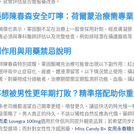
，就會評估是否需服藥改善。
藥師陳春森安全叮嚀：荷爾蒙治療需專業
鴻傑也表示，睪固酮不足在治療上一般會採用針劑、經皮膚凝膠
者必須與專科醫師評估以及完整檢查，例如排除潛在攝護腺癌等
副作用與用藥禁忌說明
師陳春森特別提醒，睪固酮補充治療可能會出現以下副作用：紅血
眠呼吸中止症惡化、痤瘡、體液滯留等。以下情況禁止使用：攝
者、對藥物成分過敏者。治療期間需定期監測肝功能、血脂、攝
不想被男性更年期打敗？精準搭配助你重
多老司機都渴望自己開車更穩、噴發更久、讓這快活的時光慢一
級策略了。男人真正的持久，不該以犧牲自然反應為代價。藥師
柔 Lovegra 100mg
適用於伴侶共同提升親密品質；若希望同步
合型選項；而針對女性性冷感困擾，
Miss Candy B+ 女用永春糖