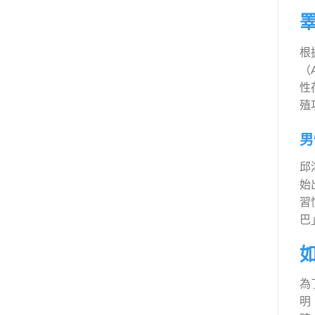
根
（
性
殖
男
邱
始
習
巴
為
明