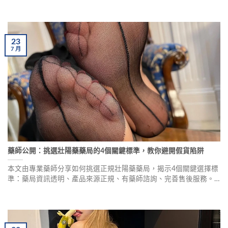
提供專業用藥建議。
23
7
月
藥師公開：挑選壯陽藥藥局的4個關鍵標準，教你避開假貨陷阱
本文由專業藥師分享如何挑選正規壯陽藥藥局，揭示4個關鍵選擇標
準：藥局資訊透明、產品來源正規、有藥師諮詢、完善售後服務。
同時解析常見購買陷阱，包括超低價格、純中藥謊言、無執照等。
提供威而鋼、犀利士等產品的正品辨識方法，以及線上購買流程指
南，助您安全購買。