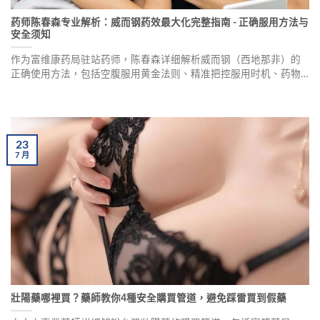
药师陈春森专业解析：威而钢药效最大化完整指南 - 正确服用方法与
安全须知
作为富维康药局驻站药师，陈春森详细解析威而钢（西地那非）的
正确使用方法，包括空腹服用黄金法则、精准把控服用时机、药物
相互作用安全性，以及初次使用者注意事项，帮助您达到最佳药效
效果，重拾自信。
23
7
月
壯陽藥哪裡買？藥師教你4種安全購買管道，避免踩雷買到假藥