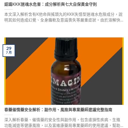
認識KKK迷魂水危害：成分解析與七大自保黃金守則
本文深入解析含有K他命與搖頭丸的KKK失憶型迷魂水危險成分，說
明其如何造成幻覺、全身癱軟及意識喪失等嚴重症狀。由於溶解快
速且受害者常失去記憶，成為不肖歹徒濫用的工具。藥師陳春森特
別傳授七大自保黃金守則，包括飲品不離手、拒絕來源不明的飲
料、注意異常味道等，萬一接觸到疑似物質也能正確處置，有效保
護自己與身邊的人。
29
7
月
春藥催情藥安全解析：副作用、風險與專業藥師建議完整指南
深入解析春藥、催情藥的安全性與副作用，包含虛損性疾病、生殖
功能減退等健康風險，以及富維康藥局專業藥師的使用建議，幫助