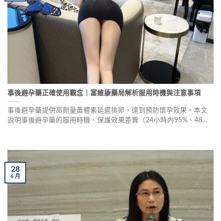
事後避孕藥正確使用觀念｜富維康藥局解析服用時機與注意事項
事後避孕藥提供高劑量黃體素延遲排卵，達到預防懷孕效果。本文
說明事後避孕藥的服用時機、保護效果差異（24小時內95%、48小
時內85%）、及若服藥後再次發生性行為的補吃建議。強調事後避
孕藥應作為「非不得已才使用」的避孕方式，避免經常性服用導致
月經週期混亂、荷爾蒙失調等副作用。
28
6
月