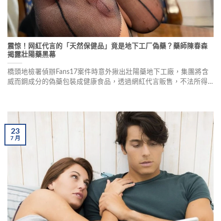
震惊！网紅代言的「天然保健品」竟是地下工厂偽藥？藥師陳春森
揭露壯陽藥黑幕
橋頭地檢署偵辦Fans17案件時意外揪出壯陽藥地下工廠，集團將含
威而鋼成分的偽藥包裝成健康食品，透過網紅代言販售，不法所得
上看8000萬元。藥師陳春森提醒：速效產品99%都是偽藥，教你辨
識正品威而鋼，並揭露使用偽藥的潛在風險。
23
7
月