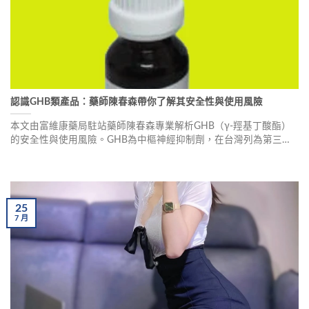
認識GHB類產品：藥師陳春森帶你了解其安全性與使用風險
本文由富維康藥局駐站藥師陳春森專業解析GHB（γ-羥基丁酸酯）
的安全性與使用風險。GHB為中樞神經抑制劑，在台灣列為第三級
毒品，其安全劑量與中毒劑量範圍極窄，誤用可能導致意識模糊、
呼吸抑制甚至死亡。藥師呼籲消費者勿輕信非正規管道產品，選擇
經衛生福利部核可的合法保健選項。
25
7
月