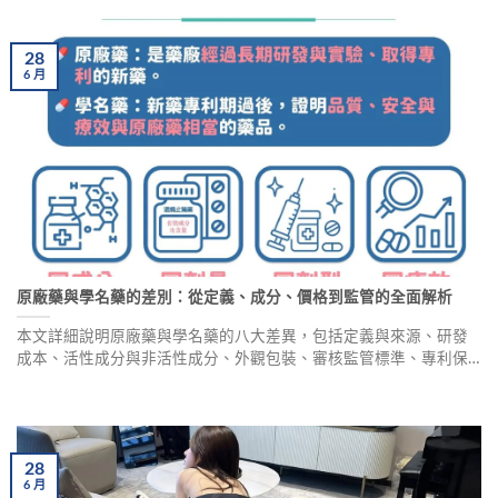
28
6
月
原廠藥與學名藥的差別：從定義、成分、價格到監管的全面解析
本文詳細說明原廠藥與學名藥的八大差異，包括定義與來源、研發
成本、活性成分與非活性成分、外觀包裝、審核監管標準、專利保
護、價格差異及品牌信任度。幫助患者了解兩者療效相當，但學名
藥更具經濟效益。
28
6
月