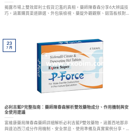
揭露市場上雙效犀利士假貨氾濫的真相，藥師陳春森分享6大辨識技
巧，涵蓋購買渠道篩選、外包裝檢視、藥錠外觀觀察、鋁箔板核對
等方法，幫助您輕鬆區分正品與仿冒品。偽藥可能含有未知雜質或
完全不含有效成分，服用後恐引發頭痛、心悸甚至心血管風險，學
會辨識真偽才能守護用藥安全。
23
7
月
必利吉藍P完整指南：藥師陳春森解析雙效藥物成分、作用機制與安
全使用建議
富維康藥局陳春森藥師詳細解析必利吉藍P雙效藥物，涵蓋西地那非
與達泊西汀成分作用機制、安全禁忌、使用準備及真實案例分享，