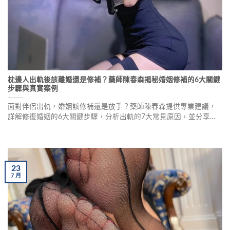
枕邊人出軌後該離婚還是修補？藥師陳春森揭秘婚姻修補的6大關鍵
步驟與真實案例
面對伴侶出軌，婚姻該修補還是放手？藥師陳春森提供專業建議，
詳解修復婚姻的6大關鍵步驟，分析出軌的7大常見原因，並分享真
實案例。當信任崩塌，夫妻經歷複雜的情感波動，修復關係需要專
業的婚姻諮商和共同努力。
23
7
月