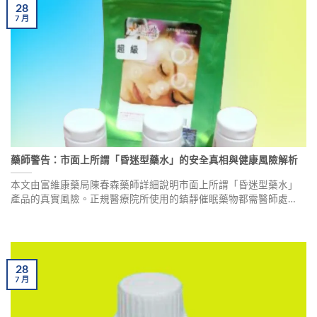
28
7
月
藥師警告：市面上所謂「昏迷型藥水」的安全真相與健康風險解析
本文由富維康藥局陳春森藥師詳細說明市面上所謂「昏迷型藥水」
產品的真實風險。正規醫療院所使用的鎮靜催眠藥物都需醫師處
方，但這類產品成分來源與純度難以確認，可能摻雜不明雜質，對
健康構成威脅。使用後可能出現意識障礙、記憶減退等嚴重副作
用。藥師呼籲：任何具有顯著生理作用的物質，都應在專業醫療人
員指導下使用，切勿輕易嘗試來路不明的製劑。
28
7
月