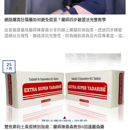
網路購買壯陽藥如何避免假貨？藥師四步驗證法完整教學
由富維康藥局藥師陳春森分享的線上購藥防偽指南。透過四步驟驗
證網址合理性、聯絡資訊完整性、防偽機制真偽及內容專業度，協
助消費者辨識假冒官方網站。包含正品保障優勢說明、成分劑量提
醒及真實案例分享。
25
7
月
雙效犀利士真假辨別指南：藥師陳春森教你6招遠離偽藥