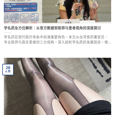
学名药全方位解析：从官方数据到医师与患者视角的深度探讨
学名药在现代医疗体系中扮演重要角色，本文从台湾食药署官员、
专业医师与真实患者的三方视角，深入剖析学名药的发展现状。根
据官方数据，台湾学名药占比高达84.14%，共17,329张许可证。学
名药不仅价格优势明显，更通过严格的生物等效性测试确保疗效与
安全性。文章详细探讨学名药对慢性病患者的好处、全球医疗贡
献，以及未来发展趋势。
28
6
月