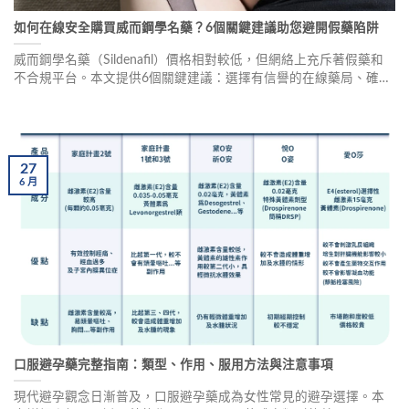
如何在線安全購買威而鋼學名藥？6個關鍵建議助您避開假藥陷阱
威而鋼學名藥（Sildenafil）價格相對較低，但網絡上充斥著假藥和
不合規平台。本文提供6個關鍵建議：選擇有信譽的在線藥局、確認
藥品來源、避免過低價格誘惑、檢查藥品資訊完整性、選擇有售後
服務平台、諮詢專業醫生或藥師，幫助您安全購買正品威而鋼學名
藥。
27
6
月
口服避孕藥完整指南：類型、作用、服用方法與注意事項
現代避孕觀念日漸普及，口服避孕藥成為女性常見的避孕選擇。本