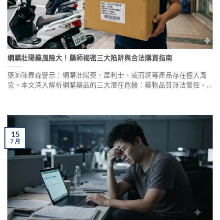
網購壯陽藥風險大！藥師揭密三大陷阱與合法購買指南
藥師陳春森警示：網購壯陽藥、犀利士、威而鋼等產品存在極大風
險。本文深入解析網購藥品的三大潛在危機：藥物品質無法管控、
健康風險難以評估、法律責任難以推卸。提供正確用藥觀念與合法
購買管道，守護您的性福人生。
15
7
月