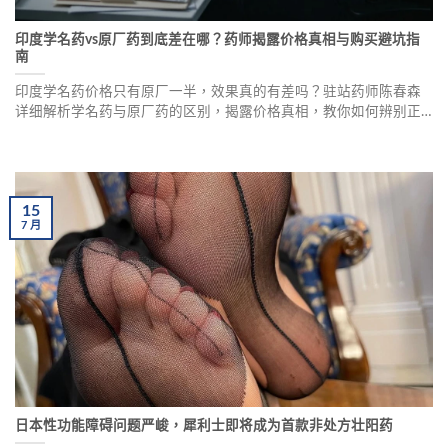
印度学名药vs原厂药到底差在哪？药师揭露价格真相与购买避坑指
南
印度学名药价格只有原厂一半，效果真的有差吗？驻站药师陈春森
详细解析学名药与原厂药的区别，揭露价格真相，教你如何辨别正
品、避开仿冒品，选择最适合自己的壮阳药物。
15
7
月
日本性功能障碍问题严峻，犀利士即将成为首款非处方壮阳药