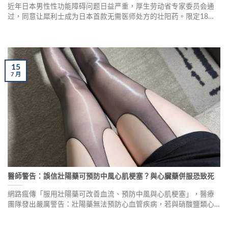
近年日本男性性功能障碍问题日益严重，厚生劳动省专家委员会通
过，同意让犀利士成为日本首款无需医师处方的壮阳药。限定18岁
以上男性可购买，需药师当面确认身份及症状。支持者认为此举有
助于解决低生育率问题，反对者则担心健康风险及滥用问题。
15
7
月
醫師警告：誤信壯陽藥可預防中風心肌梗塞？與心臟藥併服恐致死
網路瘋傳「服用壯陽藥可改善血流、預防中風與心肌梗塞」，醫療
團隊發出嚴厲警告：壯陽藥無法預防心血管疾病，若與硝酸鹽類心
臟藥物併服，可能導致血壓暴跌、休克甚至猝死。預防中風無捷
徑，應控制三高、規律作息、尋求專業醫師診斷。