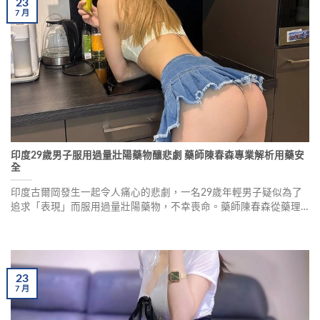
23
7
月
印度29歲男子服用過量壯陽藥物釀悲劇 藥師陳春森專業解析用藥安
全
印度古爾岡發生一起令人痛心的悲劇，一名29歲年輕男子疑似為了
追求「表現」而服用過量壯陽藥物，不幸喪命。藥師陳春森從藥理
學角度深入分析PDE5抑制劑的作用機制、過量服用的風險以及安全
用藥的關鍵要素。
23
7
月