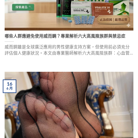
哪些人群應避免使用威而鋼？專業解析六大高風險族群與禁忌症
威而鋼雖是全球廣泛應用的男性健康支持方案，但使用前必須充分
評估個人健康狀況。本文由專業醫師解析六大高風險族群：心血管
功能異常者、低血壓患者、使用硝酸酯類藥物者、中重度肝腎功能
障礙者、視網膜微循環障礙者，以及陰莖異常勃起病史者。了解禁
忌症，理性選擇才是對健康最負責的態度。
16
6
月