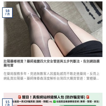
18
7
月
壯陽藥哪裡買？藥師揭露四大安全管道與五步判斷法，告別網路購
藥地雷
在藥局服務多年，見過無數客人因羞恥感而不敢走進藥局，反而上
網亂買壯陽藥。藥師陳春森深度解析台灣四大購買管道：實體藥
局、診所處方、網路藥局、海外代購的優缺點，並提供五步安全判
斷法，幫助你識別非法產品，保障用藥安全。
15
7
月