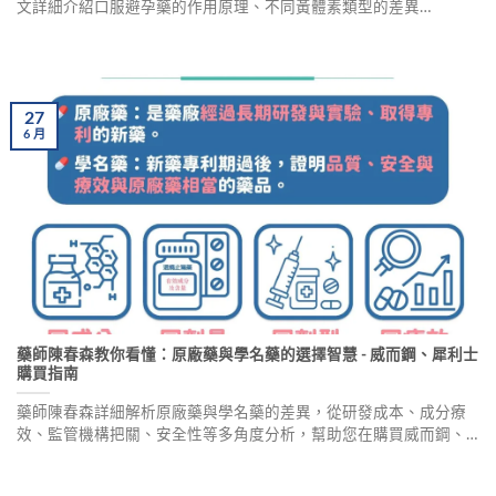
文詳細介紹口服避孕藥的作用原理、不同黃體素類型的差異
（Drospirenone、Cyproterone、Gestodene、Levonorgestrel）、正
確服用方式、優點、與其他藥物的交互作用，以及常見問答解答，
幫助您在醫師協助下選擇適合自己的避孕藥。
27
6
月
藥師陳春森教你看懂：原廠藥與學名藥的選擇智慧 - 威而鋼、犀利士
購買指南
藥師陳春森詳細解析原廠藥與學名藥的差異，從研發成本、成分療
效、監管機構把關、安全性等多角度分析，幫助您在購買威而鋼、
犀利士等產品時做出明智選擇。了解學名藥的生物等效性測試、價
格優勢及用藥安全警示，並附上真實使用心得分享。