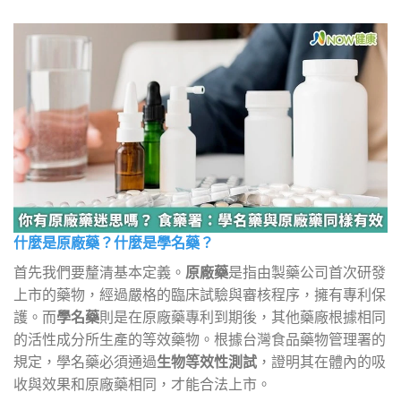
什麼是原廠藥？什麼是學名藥？
首先我們要釐清基本定義。
原廠藥
是指由製藥公司首次研發
上市的藥物，經過嚴格的臨床試驗與審核程序，擁有專利保
護。而
學名藥
則是在原廠藥專利到期後，其他藥廠根據相同
的活性成分所生產的等效藥物。根據台灣食品藥物管理署的
規定，學名藥必須通過
生物等效性測試
，證明其在體內的吸
收與效果和原廠藥相同，才能合法上市。