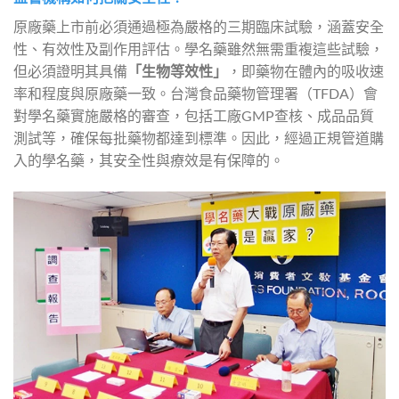
原廠藥上市前必須通過極為嚴格的三期臨床試驗，涵蓋安全
性、有效性及副作用評估。學名藥雖然無需重複這些試驗，
但必須證明其具備
「生物等效性」
，即藥物在體內的吸收速
率和程度與原廠藥一致。台灣食品藥物管理署（TFDA）會
對學名藥實施嚴格的審查，包括工廠GMP查核、成品品質
測試等，確保每批藥物都達到標準。因此，經過正規管道購
入的學名藥，其安全性與療效是有保障的。