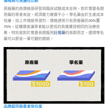
價格與可負擔性比較
原廠藥的高價格是研發與臨床試驗成本反映，對於需要長期
用藥的患者來說，經濟壓力確實不小。學名藥由於生產成本
低廉，加上市場競爭激烈，價格通常只有原廠藥的
30%至
70%
。這種價差讓患者能以更低的負擔獲得相同的治療效
果，特別是對於需要長期服用
壯陽藥
的族群而言，選擇學名
藥可以節省一筆可觀的開銷。
品牌認同與患者信任度