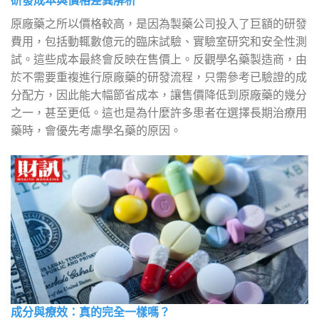
研發成本與價格差異解析
原廠藥之所以價格較高，是因為製藥公司投入了巨額的研發
費用，包括動輒數億元的臨床試驗、實驗室研究和安全性測
試。這些成本最終會反映在售價上。反觀學名藥製造商，由
於不需要重複進行原廠藥的研發流程，只需參考已驗證的成
分配方，因此能大幅節省成本，讓售價降低到原廠藥的幾分
之一，甚至更低。這也是為什麼許多患者在選擇長期治療用
藥時，會優先考慮學名藥的原因。
成分與療效：真的完全一樣嗎？