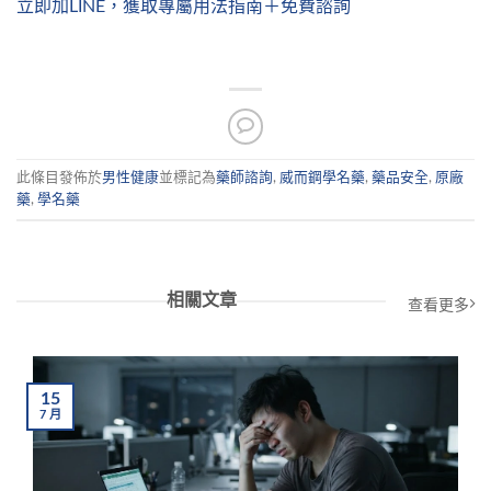
立即加LINE，獲取專屬用法指南＋免費諮詢
此條目發佈於
男性健康
並標記為
藥師諮詢
,
威而鋼學名藥
,
藥品安全
,
原廠
藥
,
學名藥
相關文章
查看更多
15
7
月