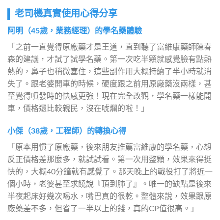
老司機真實使用心得分享
阿明（45歲，業務經理）的學名藥體驗
「之前一直覺得原廠藥才是王道，直到聽了富維康藥師陳春
森的建議，才試了試學名藥。第一次吃半顆就感覺臉有點熱
熱的，鼻子也稍微塞住，這些副作用大概持續了半小時就消
失了。跟老婆開車的時候，硬度跟之前用原廠藥沒兩樣，甚
至覺得噴發時的快感更強！現在完全改觀，學名藥一樣能開
車，價格還比較親民，沒在唬爛的啦！」
小傑（38歲，工程師）的轉換心得
「原本用慣了原廠藥，後來朋友推薦富維康的學名藥，心想
反正價格差那麼多，就試試看。第一次用整顆，效果來得挺
快的，大概40分鐘就有感覺了。那天晚上的戰役打了將近一
個小時，老婆甚至求饒說『頂到肺了』。唯一的缺點是後來
半夜起床好幾次喝水，嘴巴真的很乾。整體來說，效果跟原
廠藥差不多，但省了一半以上的錢，真的CP值很高。」