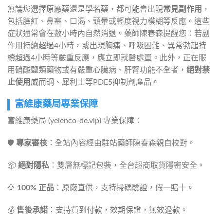
無論您選擇原廠藥還是學名藥，都可能會出現
常見副作用
，
包括臉紅、鼻塞、口渴、頭暈或輕度視力模糊等反應。這些
症狀通常會在數小時內自然消退。藥師陳春森提醒您：若副
作用持續超過4小時，或出現胸痛、呼吸困難、異常勃起持
續超過4小時等嚴重反應，應立即就醫處置。此外，正在服
用硝酸鹽類藥物或有嚴重心臟病、肝腎功能不全者，
絕對禁
止使用
威而鋼、犀利士等PDE5抑制劑產品。
富維康藥局專業保障
富維康藥局 (yelenco-de.vip) 專業保障：
🛡️
專家審核
：全站內容經由駐站藥師陳春森親自校對。
📦
絕對隱私
：雙層無標記包裝，全台超商取貨隱密安全。
💎
100% 正品
：原廠直供，支持掃碼驗證，假一賠十。
💰
售後承諾
：支持貨到付款，效期保證，無效退款。