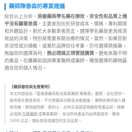
藥師陳春森的專業建議
綜合以上分析，
原廠藥與學名藥在療效、安全性和品質上幾
乎沒有顯著差異
，主要差別在於研發成本、價格、專利期限
和外觀設計。對於大多數患者而言，選擇學名藥是更具經濟
效益的決策，特別是需要長期治療的情況。當然，如果您對
非活性成分過敏，或基於品牌信任考量，仍可選擇原廠藥。
無論您的選擇為何，
務必透過正規管道購買
，避免來路不明
的產品。在購藥前諮詢專業醫師或藥師，確保選擇的藥物最
適合您的個人情況。
【藥師審核與免責聲明】
本文內容經由「富維康藥局駐站執業藥師 陳春森」審閱，旨在提供一
般性衛生教育資訊，不代表臨床診斷或治療建議。 藥物效果因個人體
質而異，使用威而鋼、犀利士、必利吉或感官喚醒劑等產品前，請務
必諮詢
在線藥師
或專業醫師。 本站所有產品均由原廠直供，確保
100% 正品，隱私發貨保護您的生活品質。