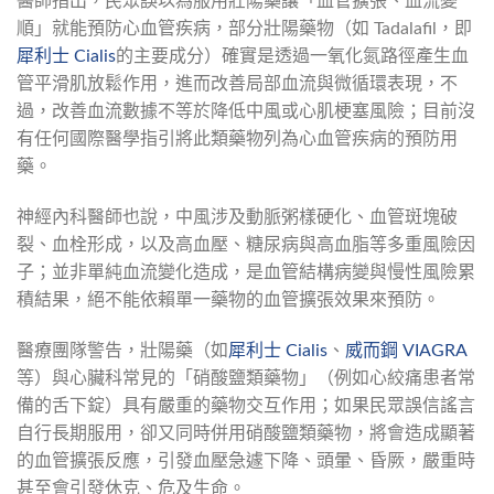
醫師指出，民眾誤以為服用壯陽藥讓「血管擴張、血流變
順」就能預防心血管疾病，部分壯陽藥物（如 Tadalafil，即
犀利士 Cialis
的主要成分）確實是透過一氧化氮路徑產生血
管平滑肌放鬆作用，進而改善局部血流與微循環表現，不
過，改善血流數據不等於降低中風或心肌梗塞風險；目前沒
有任何國際醫學指引將此類藥物列為心血管疾病的預防用
藥。
神經內科醫師也說，中風涉及動脈粥樣硬化、血管斑塊破
裂、血栓形成，以及高血壓、糖尿病與高血脂等多重風險因
子；並非單純血流變化造成，是血管結構病變與慢性風險累
積結果，絕不能依賴單一藥物的血管擴張效果來預防。
醫療團隊警告，壯陽藥（如
犀利士 Cialis
、
威而鋼 VIAGRA
等）與心臟科常見的「硝酸鹽類藥物」（例如心絞痛患者常
備的舌下錠）具有嚴重的藥物交互作用；如果民眾誤信謠言
自行長期服用，卻又同時併用硝酸鹽類藥物，將會造成顯著
的血管擴張反應，引發血壓急遽下降、頭暈、昏厥，嚴重時
甚至會引發休克、危及生命。