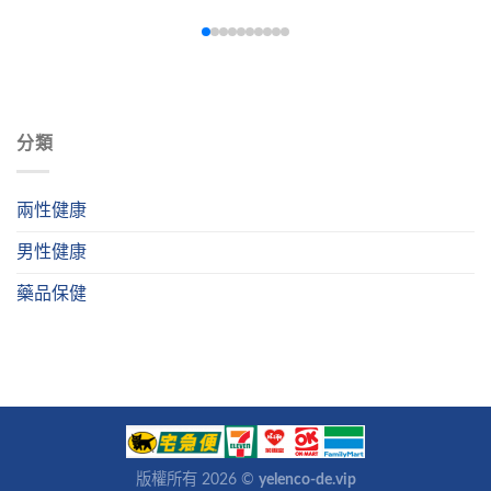
醫師處方，但這類產品成分來源與純度難以確認，可能摻雜不
明雜質，對健康構成威脅。使用後可能出現意識障礙、記憶減
退等嚴重副作用。藥師呼籲：任何具有顯著生理作用的物質，
都應在專業醫療人員指導下使用，切勿輕易嘗試來路不明的製
劑。
分類
兩性健康
男性健康
藥品保健
版權所有 2026 ©
yelenco-de.vip