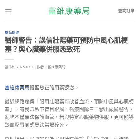
查詢訂單
藥品保健
醫師警告：誤信壯陽藥可預防中風心肌梗
塞？與心臟藥併服恐致死
發佈於
2026-07-15
作者：
富維康藥局
富維康藥局
提醒您正確用藥觀念。
最近網路瘋傳「服用壯陽藥可改善血流、預防中風與心肌梗
塞」，有民眾私下盲目跟風，醫療團隊三日發出嚴厲警告，
亂吃不僅無法保護血管，若與特定心臟藥物併服，更可能導
致血壓雪崩式暴跌當場猝死。