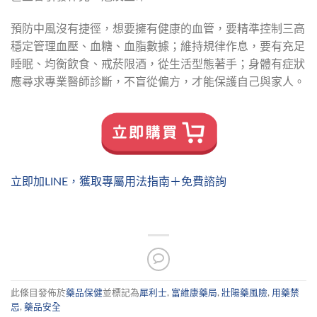
預防中風沒有捷徑，想要擁有健康的血管，要精準控制三高
穩定管理血壓、血糖、血脂數據；維持規律作息，要有充足
睡眠、均衡飲食、戒菸限酒，從生活型態著手；身體有症狀
應尋求專業醫師診斷，不盲從偏方，才能保護自己與家人。
立即加LINE，獲取專屬用法指南＋免費諮詢
此條目發佈於
藥品保健
並標記為
犀利士
,
富維康藥局
,
壯陽藥風險
,
用藥禁
忌
,
藥品安全