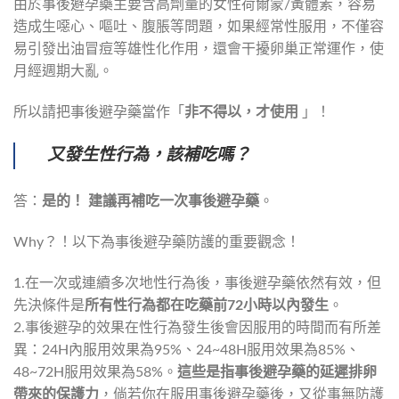
由於事後避孕藥主要含高劑量的女性荷爾蒙/黃體素，容易
造成生噁心、嘔吐、腹脹等問題，如果經常性服用，不僅容
易引發出油冒痘等雄性化作用，還會干擾卵巢正常運作，使
月經週期大亂。
所以請把事後避孕藥當作「
非不得以，才使用
」！
又發生性行為，該補吃嗎？
答：
是的！ 建議再補吃一次事後避孕藥
。
Why？！以下為事後避孕藥防護的重要觀念！
1.在一次或連續多次地性行為後，事後避孕藥依然有效，但
先決條件是
所有性行為都在吃藥前72小時以內發生
。
2.事後避孕的效果在性行為發生後會因服用的時間而有所差
異：24H內服用效果為95%、24~48H服用效果為85%、
48~72H服用效果為58%。
這些是指事後避孕藥的延遲排卵
帶來的保護力
，倘若你在服用事後避孕藥後，又從事無防護