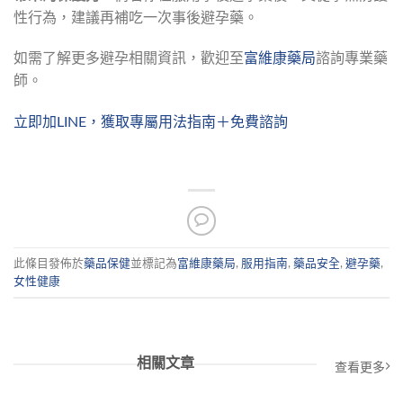
性行為，建議再補吃一次事後避孕藥。
如需了解更多避孕相關資訊，歡迎至
富維康藥局
諮詢專業藥
師。
立即加LINE，獲取專屬用法指南＋免費諮詢
此條目發佈於
藥品保健
並標記為
富維康藥局
,
服用指南
,
藥品安全
,
避孕藥
,
女性健康
相關文章
查看更多