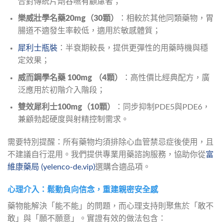
合對傳統片劑吞嚥有顧慮者；
樂威壯學名藥20mg（30顆）
：相較於其他同類藥物，胃
腸道不適發生率較低，適用於敏感體質；
犀利士瓶裝
：半衰期較長，提供更彈性的用藥時機與穩
定效果；
威而鋼學名藥 100mg （4顆）
：高性價比經典配方，廣
泛應用於初階介入階段；
雙效犀利士100mg（10顆）
：同步抑制PDE5與PDE6，
兼顧勃起硬度與射精控制需求。
需要特別提醒：所有藥物均須排除心血管禁忌症後使用，且
不建議自行混用。我們提供專業用藥諮詢服務，協助你從
富
維康藥局 (yelenco-de.vip)
選購合適品項。
心理介入：鬆動負向信念，重建親密安全感
藥物能解決「能不能」的問題，而心理支持則聚焦於「敢不
敢」與「願不願意」。實證有效的做法包含：