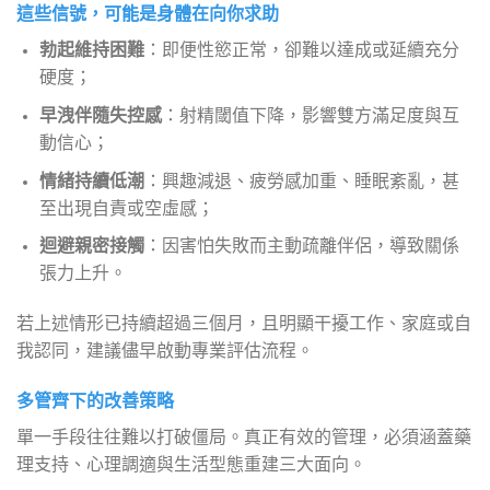
這些信號，可能是身體在向你求助
勃起維持困難
：即便性慾正常，卻難以達成或延續充分
硬度；
早洩伴隨失控感
：射精閾值下降，影響雙方滿足度與互
動信心；
情緒持續低潮
：興趣減退、疲勞感加重、睡眠紊亂，甚
至出現自責或空虛感；
迴避親密接觸
：因害怕失敗而主動疏離伴侶，導致關係
張力上升。
若上述情形已持續超過三個月，且明顯干擾工作、家庭或自
我認同，建議儘早啟動專業評估流程。
多管齊下的改善策略
單一手段往往難以打破僵局。真正有效的管理，必須涵蓋藥
理支持、心理調適與生活型態重建三大面向。