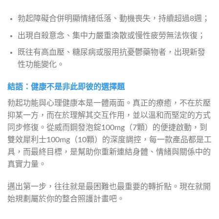
勃起障礙合併明顯情緒低落、動機喪失，持續超過8週；
出現自殺意念、集中力嚴重渙散或慢性疲勞無法恢復；
既往有高血壓、糖尿病或服用抗憂鬱藥物者，出現新發
性功能變化。
結語：健康不是非此即彼的選擇題
勃起功能與心理健康本是一體兩面。真正的療癒，不在於壓
抑某一方，而在於理解其交互作用，並以溫和而堅定的方式
同步修復。從威而鋼發泡錠100mg（7顆）的便捷啟動，到
雙效犀利士100mg（10顆）的深度調控，每一款產品都是工
具，而最終目標，是幫助你重新連結身體、情緒與關係中的
真實力量。
邁出第一步，往往就是最困難也最重要的轉折點。現在就開
始規劃屬於你的整合照護計畫吧。