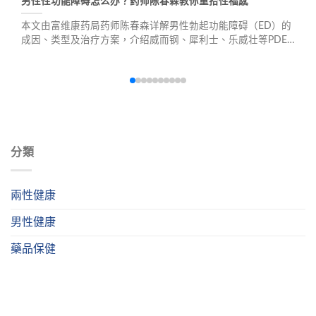
男性性功能障碍怎么办？药师陈春森教你重拾性福感
本文由富维康药局药师陈春森详解男性勃起功能障碍（ED）的
成因、类型及治疗方案，介绍威而钢、犀利士、乐威壮等PDE5
抑制剂的选择与差异，并提供用药安全须知及日常预防保养建
议，帮助男性重拾性福生活。
分類
兩性健康
男性健康
藥品保健