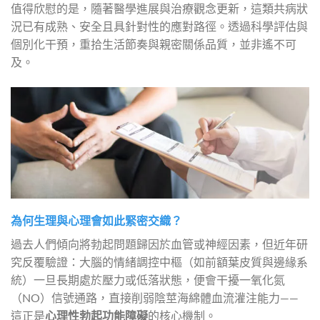
值得欣慰的是，隨著醫學進展與治療觀念更新，這類共病狀
況已有成熟、安全且具針對性的應對路徑。透過科學評估與
個別化干預，重拾生活節奏與親密關係品質，並非遙不可
及。
為何生理與心理會如此緊密交織？
過去人們傾向將勃起問題歸因於血管或神經因素，但近年研
究反覆驗證：大腦的情緒調控中樞（如前額葉皮質與邊緣系
統）一旦長期處於壓力或低落狀態，便會干擾一氧化氮
（NO）信號通路，直接削弱陰莖海綿體血流灌注能力——
這正是
心理性勃起功能障礙
的核心機制。