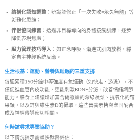
結構化認知調整
：辨識並修正「一次失敗=永久無能」等
災難化思維；
伴侶協同練習
：透過非目標導向的身體接觸訓練，逐步
降低表現焦慮；
壓力管理技巧導入
：如正念呼吸、漸進式肌肉放鬆，穩
定自主神經系統反應。
生活根基：運動、營養與睡眠的三重支撐
每週累積150分鐘中等強度有氧運動（如快走、游泳），不
僅促進血管內皮功能，更能刺激BDNF分泌，改善情緒調節
能力。膳食上建議增加富含硝酸鹽的深綠蔬菜、抗氧化的莓
果類，以及鋅與維生素D的攝取，這些營養素皆與睾固酮合
成及神經傳導密切相關。
何時該尋求專業協助？
以下情況提示需盡快就醫評估：