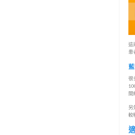
這
患
藍
很
1
間
另
較