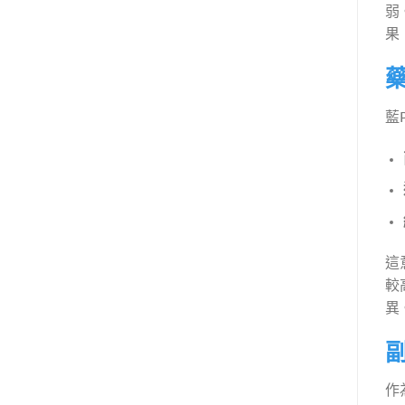
弱
果
藍
這
較
異
作