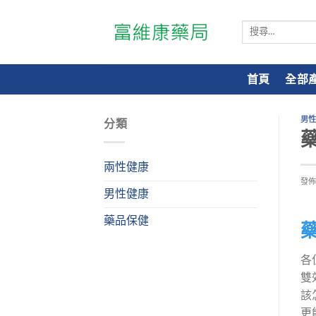
搜
尋
關
鍵
首頁
全部
字:
男
分類
兩性健康
發
男性健康
藥品保健
藥
各
雙
該
更