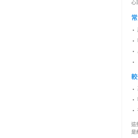
心
常
較
這
是