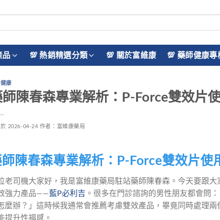
產品
💯 熱銷精選分類
💯 關於富維康
💯 藥師健康專
性健康
藥師陳春森專業解析：P-Force雙效片
佈於
2026-04-24
作者：
富維康藥局
師陳春森專業解析：P-Force雙效片使
位老司機大家好，我是富維康藥局駐站藥師陳春森。今天要跟大
效強力產品——
藍P必利吉
。很多在門診諮詢的男性朋友都會問：
怎麼辦？」這時候我通常會推薦考慮雙效產品，畢竟同時處理兩
能提升性福感。