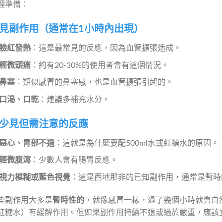
理準備：
見副作用（通常在1小時內出現）
臉紅發熱
：這是最常見的反應，因為血管擴張造成。
輕微頭痛
：約有20-30%的使用者會有這個情況。
鼻塞
：類似感冒的鼻塞感，也是血管擴張引起的。
口渴、口乾
：建議多補充水分。
少見但需注意的反應
惡心、胃部不適
：這就是為什麼要配500ml水或紅糖水的原因。
輕微腹瀉
：少數人會有腸胃反應。
視力模糊或藍色視覺
：這是西地那非的已知副作用，通常是暫時
些副作用大多是
暫時性的
，就像感冒一樣，過了幾個小時就會自
紅糖水）有緩解作用。但如果副作用持續不退或過於嚴重，應該