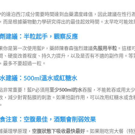
P的達泊西汀成分需要時間達到血藥濃度峰值，因此建議在性行
，而是根據藥物動力學研究得出的最佳起效時間。太早吃可能效
劑建議：半粒起手，觀察反應
果你是第一次使用藍P，藥師陳春森強烈建議
先服用半粒
。這樣
間、硬度改善程度、持久力提升，以及是否有不適的副作用。等
，最多不要超過一粒。
水建議：500ml溫水或紅糖水
點非常重要！藍P必須用
至少500ml的水
吞服，不能乾吞或用太
收，減少對胃黏膜的刺激。如果怕副作用，可以改用紅糖水或含
。
食注意：空腹最佳，酒類會削弱效果
據藥理學原理，
空腹狀態下吸收最快最好
。如果剛吃完大餐（特