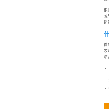
根
威
從
首
效
結