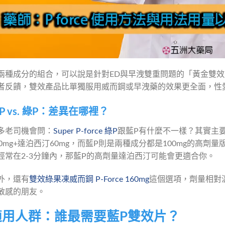
兩種成分的組合，可以說是針對ED與早洩雙重問題的「黃金雙
者反饋，雙效產品比單獨服用威而鋼或早洩藥的效果更全面，性
P vs. 綠P：差異在哪裡？
多老司機會問：
Super P-force 綠P
跟藍P有什麼不一樣？其實主
00mg+達泊西汀60mg，而藍P則是兩種成分都是100mg的高
經常在2-3分鐘內，那藍P的高劑量達泊西汀可能會更適合你。
外，還有
雙效綠果凍威而鋼 P-Force 160mg
這個選項，劑量相對
敏感的朋友。
適用人群：誰最需要藍P雙效片？