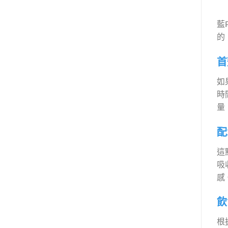
藍
的
首
如
時
量
配
這
吸
感
飲
根