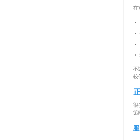
在
不
較
很
策
服