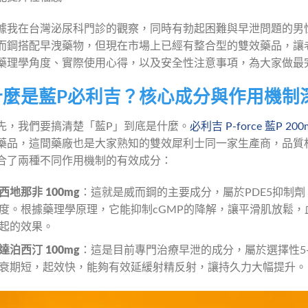
據我在台灣泌尿科門診的觀察，同時有勃起困難與早泄問題的男
而鋼搭配早洩藥物，但現在市場上已經有整合型的雙效藥品，讓
藥理學角度、實際使用心得，以及安全性注意事項，為大家做最
什麼是藍P必利吉？核心成分與作用機制
先，我們要搞清楚「藍P」到底是什麼。
必利吉 P-force 藍P 200
藥品，這間藥廠也是大家熟知的雙效犀利士同一家生產商，品質
合了兩種不同作用機制的有效成分：
西地那非 100mg
：這就是威而鋼的主要成分，屬於PDE5抑制
度。根據藥理學原理，它能抑制cGMP的降解，讓平滑肌放鬆
起的效果。
達泊西汀 100mg
：這是目前專門治療早泄的成分，屬於選擇性5-羥
衰期短，起效快，能夠有效延緩射精反射，讓持久力大幅提升。