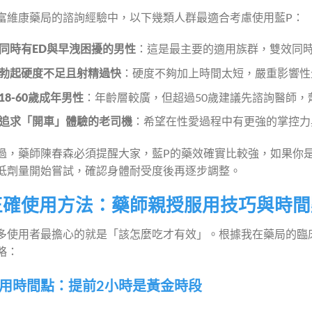
富維康藥局的諮詢經驗中，以下幾類人群最適合考慮使用藍P：
同時有ED與早洩困擾的男性
：這是最主要的適用族群，雙效同
勃起硬度不足且射精過快
：硬度不夠加上時間太短，嚴重影響性
18-60歲成年男性
：年齡層較廣，但超過50歲建議先諮詢醫師，
追求「開車」體驗的老司機
：希望在性愛過程中有更強的掌控力
過，藥師陳春森必須提醒大家，藍P的藥效確實比較強，如果你
低劑量開始嘗試，確認身體耐受度後再逐步調整。
正確使用方法：藥師親授服用技巧與時間
多使用者最擔心的就是「該怎麼吃才有效」。根據我在藥局的臨
略：
用時間點：提前2小時是黃金時段