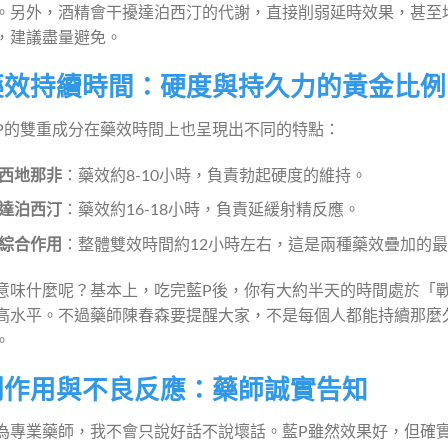
。另外，酒精會干擾達泊西汀的代謝，直接削弱延時效果，甚至
，建議盡量避免。
藥效持續時間：硬度與持久力的黃金比例
P的雙重成分在藥效時間上也呈現出不同的特點：
西地那非
：藥效約8-10小時，負責勃起硬度的維持。
達泊西汀
：藥效約16-18小時，負責延緩射精反應。
綜合作用
：整體雙效時間約12小時左右，這是兩種藥效疊加的
意味什麼呢？基本上，吃完藍P後，你有大約半天的時間處於「
高水平。不過藥師陳春森要提醒大家，不是每個人都能持續那麼
。
副作用與不良反應：藥師誠實告知
為專業藥師，我不會只說好話不說壞話。藍P雖然效果好，但確