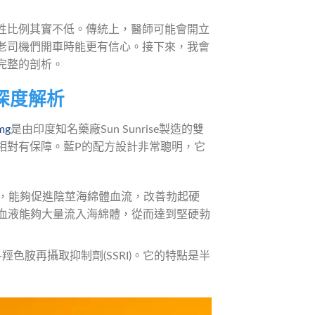
性比例其實不低。傳統上，醫師可能會開立
老司機們開車時能更有信心。接下來，我會
完整的剖析。
深度解析
mg
是由印度知名藥廠Sun Sunrise製造的雙
相對有保障。藍P的配方設計非常聰明，它
劑，能夠促進陰莖海綿體血流，改善勃起硬
，血液能夠大量流入海綿體，從而達到堅硬勃
色胺再攝取抑制劑(SSRI)。它的特點是半