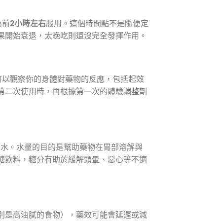
為前
2小時左右
服用。這個時間點不是隨便定
果開始衰退，太晚吃則還沒完全發揮作用。
可以觀察你的身體對藥物的反應，包括起效
第二次使用時，再根據第一次的體驗調整劑
少水。水量的目的是幫助藥物在胃部溶解與
糖飲料，糖分有助於緩解頭暈、惡心等不適
別是高油膩的食物），藥效可能會延遲或減