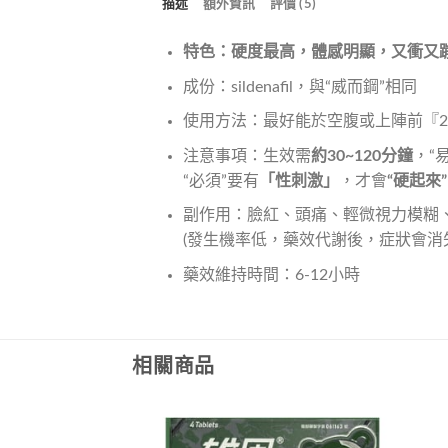
描述
額外資訊
評價 (5)
特色：硬度最高，體感明顯，又衝又
成份：sildenafil，與“威而鋼”相同
使用方法：最好能於空腹或上陣前『
注意事項：生效需
約30~120分鐘
，“
“必須”要有
「性刺激」
，才會
“硬起來”
副作用：臉紅、頭痛、輕微視力模糊
(發生機率低，藥效代謝後，症狀會消
藥效維持時間：6-12小時
相關商品