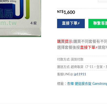
NT$
1,600
直接下單⚡
聯繫客服
購買提示:
購買不同套餐有不
選擇套餐後按
直接下單⚡
填寫
付款方式: 貨到付款
運送方式: 超商取貨（7-11，全
客服LINE@:
jp11911
標籤：
杏輝
健挺膜衣錠
Ganstron