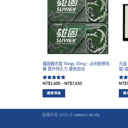
雄固膜衣錠 Slivigy 30mg｜必利勁學名
元宙 
藥 提升持久力 重拾自信
錠/盒
NT$1,600 – NT$7,650
NT$1
評分
5
滿
評
分 5
分 5
選擇規格
選
版權所有 2026 ©
yelenco-de.vip