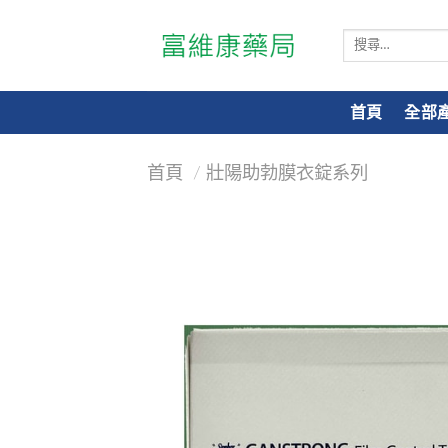
搜
尋
關
鍵
首頁
全部
字:
首頁
/
壯陽助勃膜衣錠系列