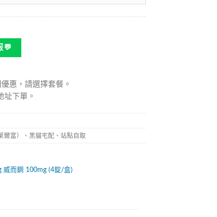
💬
同優惠，請選擇套餐。
地址下單。
家，萊爾富）、黑貓宅配、站點自取
g
威而鋼
100mg
(4錠/盒)