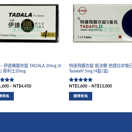
– 伊達樂膜衣錠 TADALA 20mg (4
特達飛膜衣錠 凱沛爾 他達拉非每
) 犀利士20mg
Tadalafil 5mg (4錠/盒)
,600 – NT$4,450
NT$1,600 – NT$13,000
分
5
滿
評分
5
滿
分 5
擇規格
選擇規格