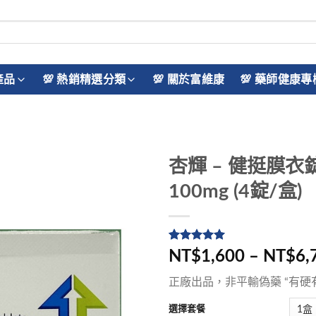
產品
💯 熱銷精選分類
💯 關於富維康
💯 藥師健康專
杏輝 – 健挺膜衣錠 
100mg (4錠/盒)
評分
5
5
/
NT$1,600 – NT$6,
5，已有
位
顧客進行評
正廠出品，非平輸偽藥 “有硬
分
選擇套餐