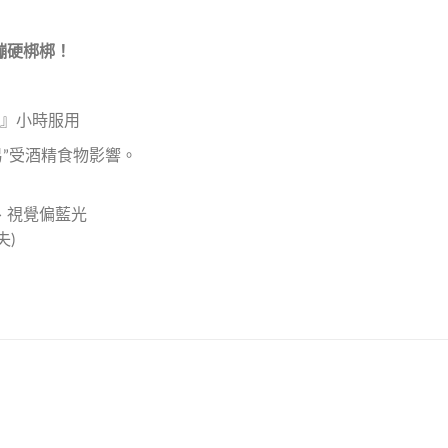
蹦硬梆梆！
2』小時服用
易”受酒精食物影響。
、視覺偏藍光
失)