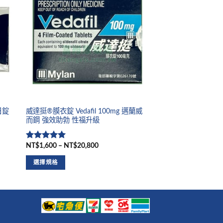
日錠
威達挺®膜衣錠 Vedafil 100mg 邁蘭威
而鋼 強效助勃 性福升級
NT$1,600 – NT$20,800
評分
5
滿
分 5
選擇規格