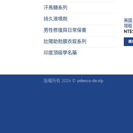
汗馬糖系列
持久液噴劑
美國 
增粗
男性修復與日常保養
NT$1
壯陽助勃膜衣錠系列
選
印度頂級學名藥
版權所有 2026 ©
yelenco-de.vip