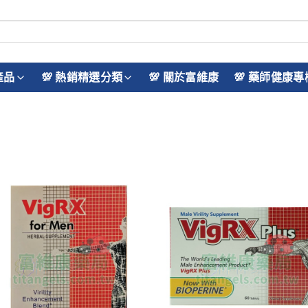
產品
💯 熱銷精選分類
💯 關於富維康
💯 藥師健康專