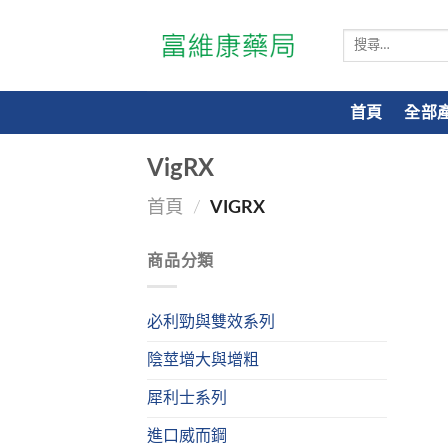
搜
尋
關
鍵
首頁
全部
字:
VigRX
首頁
/
VIGRX
商品分類
必利勁與雙效系列
陰莖增大與增粗
犀利士系列
進口威而鋼