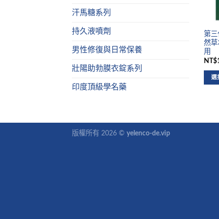
汗馬糖系列
持久液噴劑
第三代
然草
男性修復與日常保養
用
NT$1
壯陽助勃膜衣錠系列
選
印度頂級學名藥
版權所有 2026 ©
yelenco-de.vip