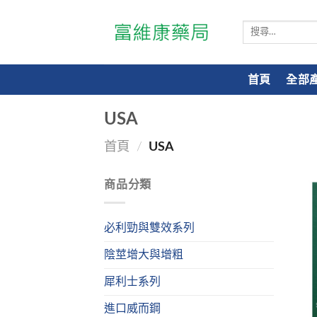
搜
尋
關
鍵
首頁
全部
字:
USA
首頁
/
USA
商品分類
必利勁與雙效系列
陰莖增大與增粗
犀利士系列
進口威而鋼