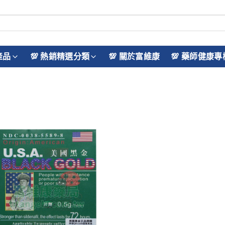
產品
💯 熱銷精選分類
💯 關於富維康
💯 藥師健康專