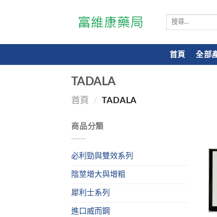
搜
尋
關
鍵
首頁
全部
字:
TADALA
首頁
/
TADALA
商品分類
必利勁與雙效系列
陰莖增大與增粗
犀利士系列
進口威而鋼