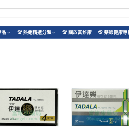
產品
💯 熱銷精選分類
💯 關於富維康
💯 藥師健康專