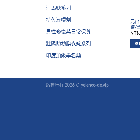
汗馬糖系列
持久液噴劑
元宙 
錠/盒
男性修復與日常保養
NT$1
壯陽助勃膜衣錠系列
選
印度頂級學名藥
版權所有 2026 ©
yelenco-de.vip