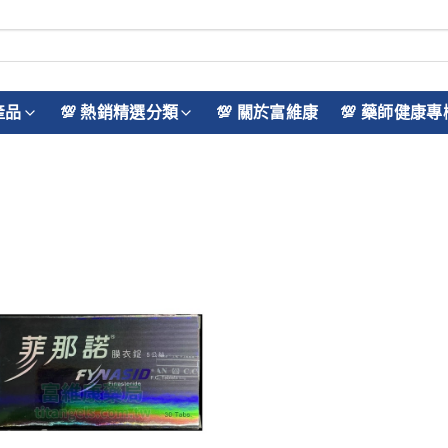
產品
💯 熱銷精選分類
💯 關於富維康
💯 藥師健康專