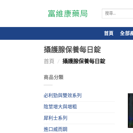
搜
尋
關
鍵
首頁
全部
字:
攝護腺保養每日錠
首頁
/
攝護腺保養每日錠
商品分類
必利勁與雙效系列
陰莖增大與增粗
犀利士系列
進口威而鋼