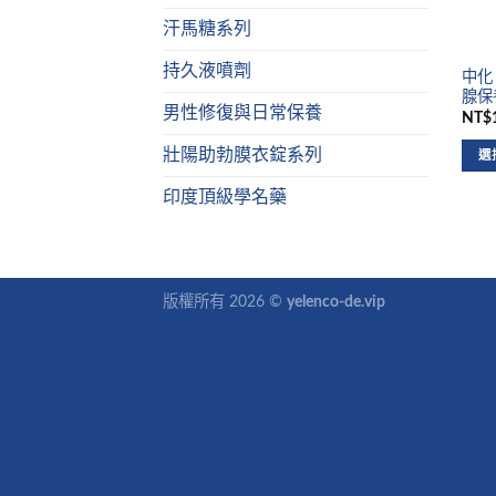
汗馬糖系列
持久液噴劑
中化 
腺保
男性修復與日常保養
NT$1
壯陽助勃膜衣錠系列
選
印度頂級學名藥
版權所有 2026 ©
yelenco-de.vip