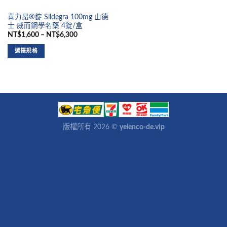
喜力昂®錠 Sildegra 100mg 山德
士 威而鋼學名藥 4錠/盒
NT$1,600 – NT$6,300
選擇規格
版權所有 2026 ©
yelenco-de.vip