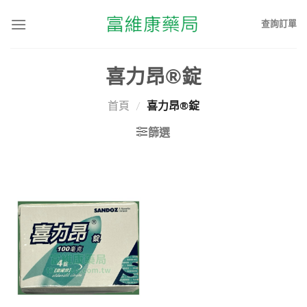
查詢訂單
喜力昂®錠
首頁
/
喜力昂®錠
篩選