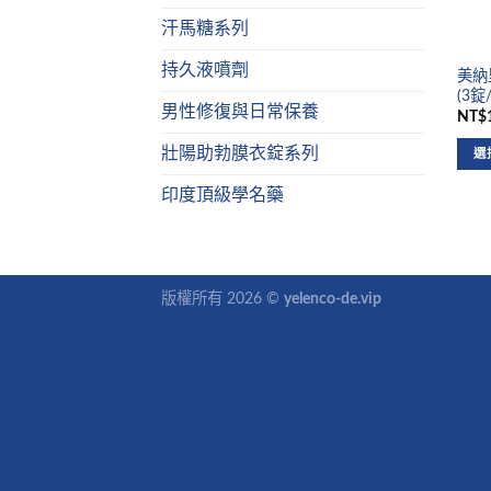
汗馬糖系列
持久液噴劑
美納里
(3錠
男性修復與日常保養
NT$1
壯陽助勃膜衣錠系列
選
印度頂級學名藥
版權所有 2026 ©
yelenco-de.vip