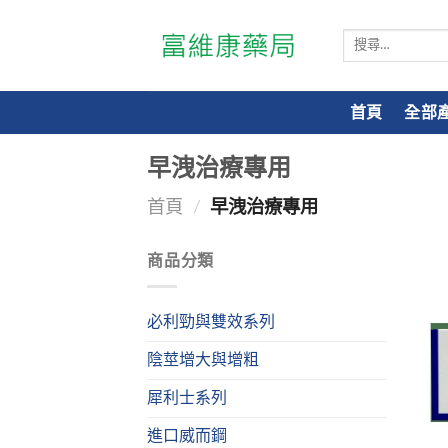
搜
尋
關
鍵
首頁
全部
字:
早洩治療專用
首頁
/
早洩治療專用
商品分類
必利勁與雙效系列
陰莖增大與增粗
犀利士系列
進口威而鋼