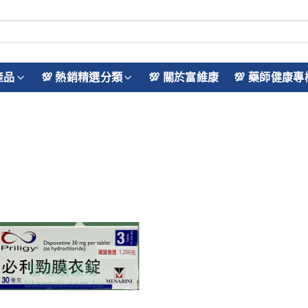
產品
💯 熱銷精選分類
💯 關於富維康
💯 藥師健康專