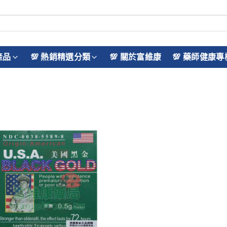
產品
💯 熱銷精選分類
💯 關於富維康
💯 藥師健康專