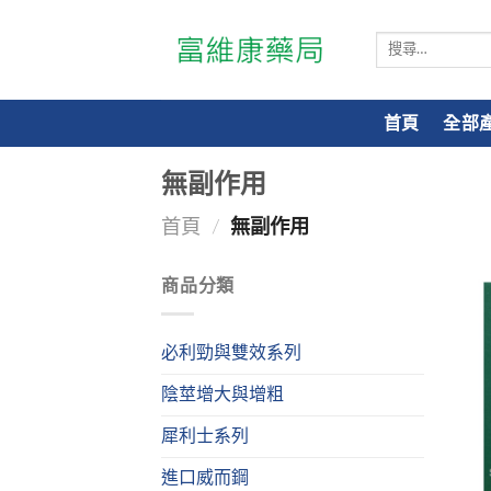
搜
尋
關
鍵
首頁
全部
字:
無副作用
首頁
/
無副作用
商品分類
必利勁與雙效系列
陰莖增大與增粗
犀利士系列
進口威而鋼