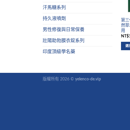
汗馬糖系列
持久液噴劑
第三代
然草
男性修復與日常保養
用
NT$1
壯陽助勃膜衣錠系列
選
印度頂級學名藥
版權所有 2026 ©
yelenco-de.vip