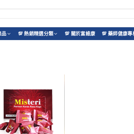
產品
💯 熱銷精選分類
💯 關於富維康
💯 藥師健康專