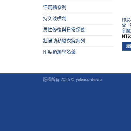
汗馬糖系列
持久液噴劑
印尼神
盒丨
男性修復與日常保養
參魔
NT$1
壯陽助勃膜衣錠系列
選
印度頂級學名藥
版權所有 2026 ©
yelenco-de.vip