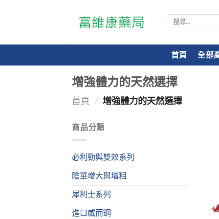
搜
尋
關
鍵
首頁
全部
字:
增強體力的天然選擇
首頁
/
增強體力的天然選擇
商品分類
必利勁與雙效系列
陰莖增大與增粗
犀利士系列
進口威而鋼