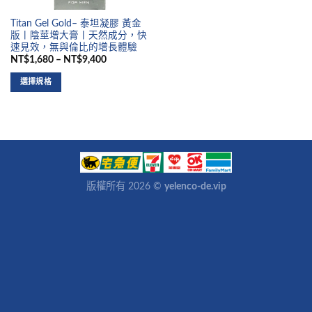
Titan Gel Gold– 泰坦凝膠 黃金
版丨陰莖增大膏丨天然成分，快
速見效，無與倫比的增長體驗
NT$1,680 – NT$9,400
選擇規格
版權所有 2026 ©
yelenco-de.vip