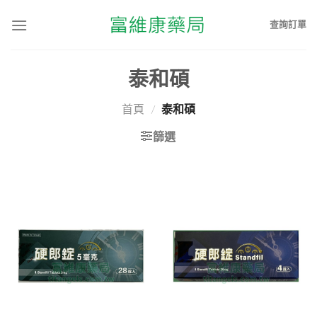
查詢訂單
泰和碩
首頁
/
泰和碩
篩選