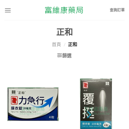
查詢訂單
正和
首頁
/
正和
篩選